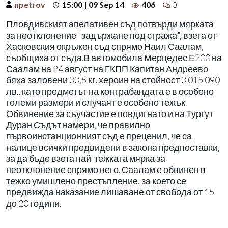
npetrov
15:00 | 09 Sep 14
406
0
Пловдивският апелативен съд потвърди мярката
за неотклонение "задържане под стража", взета от
Хасковския окръжен съд спрямо Наил Саалам,
съобщиха от съда.В автомобила Мерцедес Е200 на
Саалам на 24 август на ГКПП Капитан Андреево
бяха заловени 33,5 кг. хероин на стойност 3 015 090
лв., като предметът на контрабандата е в особено
големи размери и случаят е особено тежък.
Обвинение за съучастие е повдигнато и на Тургут
Дуран.Съдът намери, че правилно
първоинстанционният съд е преценил, че са
налице всички предвидени в закона предпоставки,
за да бъде взета най-тежката мярка за
неотклонение спрямо него. Саалам е обвинен в
тежко умишлено престъпление, за което се
предвижда наказание лишаване от свобода от 15
до 20 години.