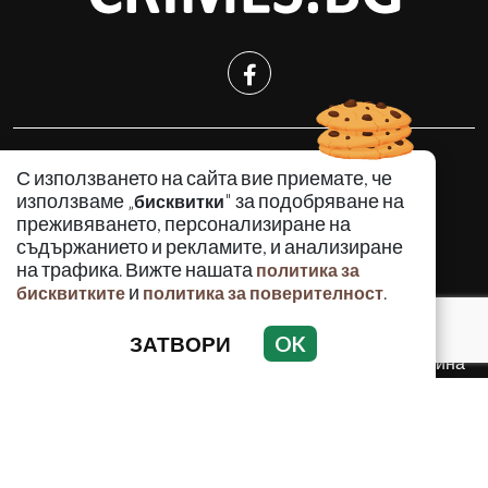
КРИМИНАЛНО
С използването на сайта вие приемате, че
ИНЦИДЕНТИ
използваме „
" за подобряване на
бисквитки
АНАЛИЗИ
преживяването, персонализиране на
съдържанието и рекламите, и анализиране
ПО СВЕТА
на трафика. Вижте нашата
политика за
ВОДЕЩИ ТЕМИ
и
.
бисквитките
политика за поверителност
ЗАТВОРИ
OK
Използването и публикуването на част или цялото
съдържание на Crimes.BG без разрешение на Медийна
група Асмара ЕООД е забранено.
© 2010 - 2026 | Crimes.BG. Всички права запазени.