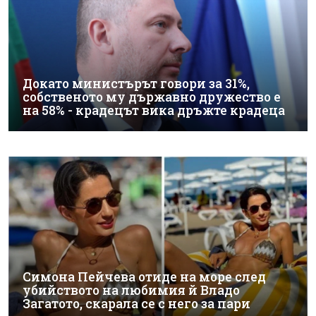
Докато министърът говори за 31%,
собственото му държавно дружество е
на 58% - крадецът вика дръжте крадеца
Симона Пейчева отиде на море след
убийството на любимия й Владо
Загатото, скарала се с него за пари