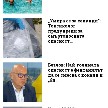
„Умира се за секунди“:
Токсиколог
предупреди за
смъртоносната
опасност...
Безлов: Най-голямата
опасност е фентанилът
да се смесва с кокаин и
„би...