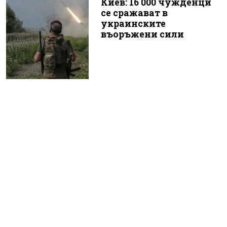
Киев: 16 000 чужденци
се сражават в
украинските
въоръжени сили