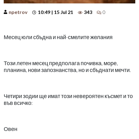
npetrov
10:49 | 15 Jul 21
343
0
Месец юли сбъдна и най-смелите желания
Този летен месец предполага почивка, море,
планина, нови запознанства, но и сбъднати мечти.
Четири зодии ще имат този невероятен късмет и то
във всичко:
Овен