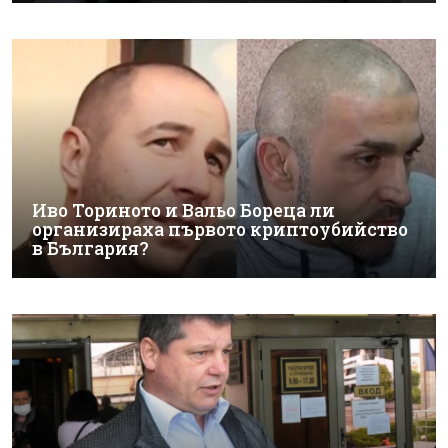
Иво Ториното и Вальо Бореца ли
организираха първото криптоубийство
в България?