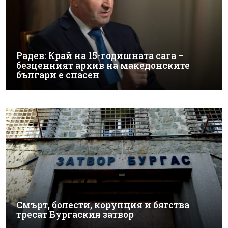
Радев: Край на 15-годишната сага –
безценният архив на македонските
българи е спасен
Смърт, болести, корупция и бягства
тресат Бургаския затвор