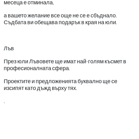
месеца е отминала,
а вашето желание все още не се е сбъднало.
Съдбата ви обещава подарък в края на юли.
Лъв
През юли Лъвовете ще имат най-голям късмет в
професионалната сфера.
Проектите и предложенията буквално ще се
изсипят като дъжд върху тях.
.