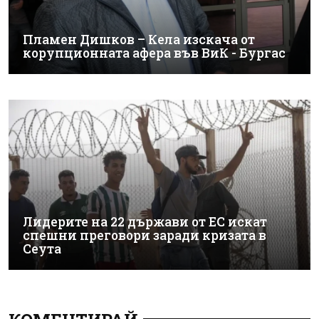
Пламен Дишков – Кела изскача от
корупционната афера във ВиК - Бургас
Лидерите на 22 държави от ЕС искат
спешни преговори заради кризата в
Сеута