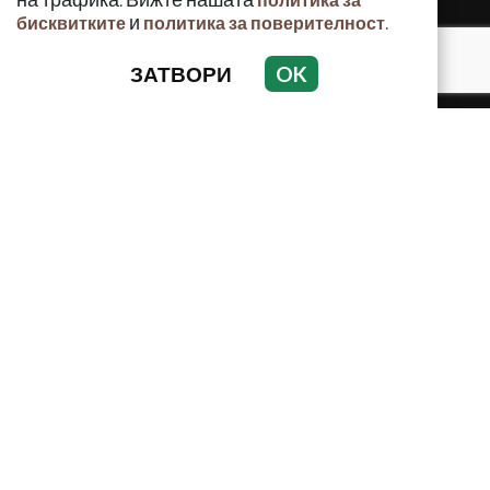
и
.
бисквитките
политика за поверителност
ЗАТВОРИ
OK
КРИМИНАЛНО
ИНЦИДЕНТИ
АНАЛИЗИ
ПО СВЕТА
ВОДЕЩИ ТЕМИ
Използването и публикуването на част или цялото
съдържание на Crimes.BG без разрешение на Медийна
група Асмара ЕООД е забранено.
© 2010 - 2026 | Crimes.BG. Всички права запазени.
РЕКЛАМА