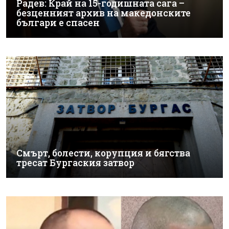
Радев: Край на 15-годишната сага –
безценният архив на македонските
българи е спасен
Смърт, болести, корупция и бягства
тресат Бургаския затвор