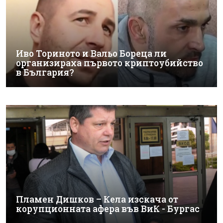
Иво Ториното и Вальо Бореца ли
организираха първото криптоубийство
в България?
Пламен Дишков – Кела изскача от
корупционната афера във ВиК - Бургас