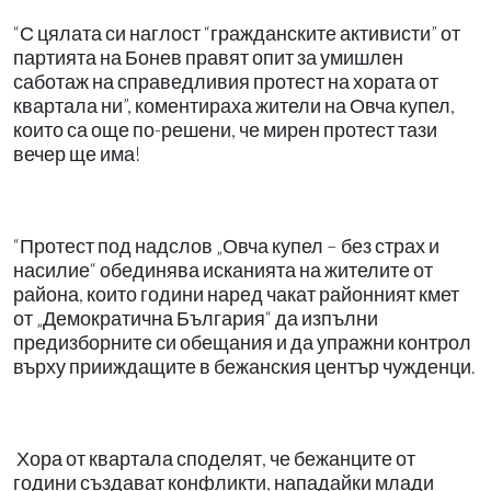
“С цялата си наглост “гражданските активисти” от
партията на Бонев правят опит за умишлен
саботаж на справедливия протест на хората от
квартала ни”, коментираха жители на Овча купел,
които са още по-решени, че мирен протест тази
вечер ще има!
“Протест под надслов „Овча купел – без страх и
насилие“ обединява исканията на жителите от
района, които години наред чакат районният кмет
от „Демократична България“ да изпълни
предизборните си обещания и да упражни контрол
върху прииждащите в бежанския център чужденци.
Хора от квартала споделят, че бежанците от
години създават конфликти, нападайки млади