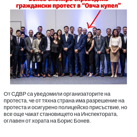
От СДВР са уведомили организаторите на
протеста, че от тяхна страна има разрешение на
протеста и осигурено полицейско присъствие, но
все още чакат становището на Инспектората,
оглавен от хората на Борис Бонев.