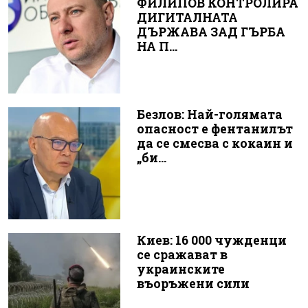
ФИЛИПОВ КОНТРОЛИРА
ДИГИТАЛНАТА
ДЪРЖАВА ЗАД ГЪРБА
НА П...
Безлов: Най-голямата
опасност е фентанилът
да се смесва с кокаин и
„би...
Киев: 16 000 чужденци
се сражават в
украинските
въоръжени сили