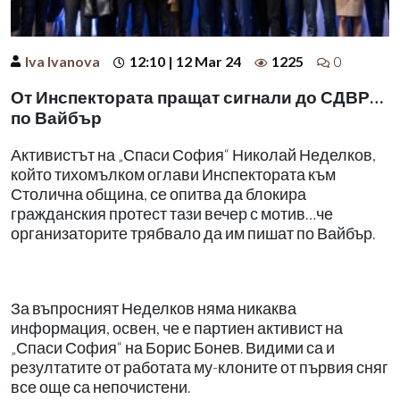
Iva Ivanova
12:10 | 12 Mar 24
1225
0
От Инспектората пращат сигнали до СДВР…
по Вайбър
Активистът на „Спаси София“ Николай Неделков,
който тихомълком оглави Инспектората към
Столична община, се опитва да блокира
гражданския протест тази вечер с мотив…че
организаторите трябвало да им пишат по Вайбър.
За въпросният Неделков няма никаква
информация, освен, че е партиен активист на
„Спаси София“ на Борис Бонев. Видими са и
резултатите от работата му-клоните от първия сняг
все още са непочистени.