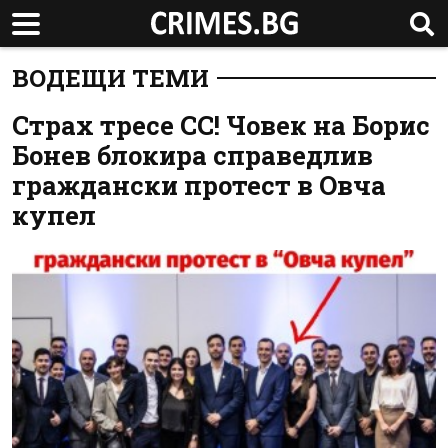
ВОДЕЩИ ТЕМИ
Страх тресе СС! Човек на Борис
Бонев блокира справедлив
граждански протест в Овча
купел