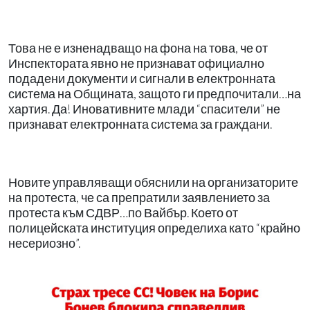
Това не е изненадващо на фона на това, че от
Инспектората явно не признават официално
подадени документи и сигнали в електронната
система на Общината, защото ги предпочитали…на
хартия. Да! Иновативните млади “спасители” не
признават електронната система за граждани.
Новите управляващи обяснили на организаторите
на протеста, че са препратили заявлението за
протеста към СДВР…по Вайбър. Което от
полицейската институция определиха като “крайно
несериозно”.