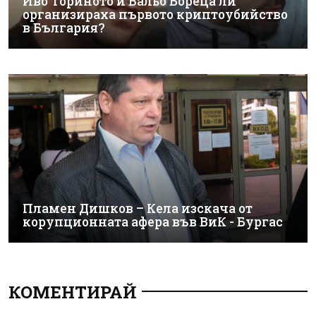
Иво Ториното и Вальо Бореца ли
организираха първото криптоубийство
в България?
Пламен Дишков – Кела изскача от
корупционната афера във ВиК - Бургас
КОМЕНТИРАЙ