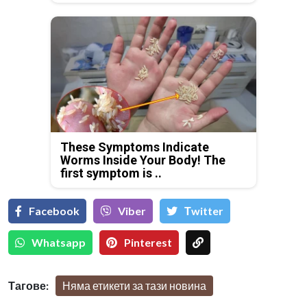
These Symptoms Indicate
Worms Inside Your Body! The
first symptom is ..
Facebook
Viber
Тwitter
Whatsapp
Pinterest
Тагове:
Няма етикети за тази новина