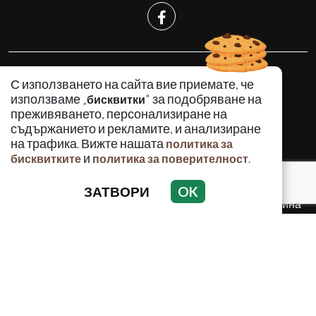
КРИМИНАЛНО
С използването на сайта вие приемате, че
ИНЦИДЕНТИ
използваме „
" за подобряване на
бисквитки
АНАЛИЗИ
преживяването, персонализиране на
съдържанието и рекламите, и анализиране
ПО СВЕТА
на трафика. Вижте нашата
политика за
ВОДЕЩИ ТЕМИ
и
.
бисквитките
политика за поверителност
ЗАТВОРИ
OK
Използването и публикуването на част или цялото
съдържание на Crimes.BG без разрешение на Медийна
група Асмара ЕООД е забранено.
© 2010 - 2026 | Crimes.BG. Всички права запазени.
РЕКЛАМА
КОНТАКТИ