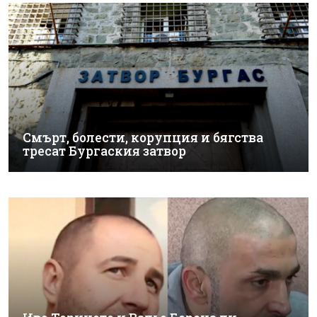
Смърт, болести, корупция и бягства
тресат Бургаския затвор