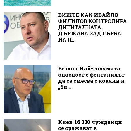
ВИЖТЕ КАК ИВАЙЛО
ФИЛИПОВ КОНТРОЛИРА
ДИГИТАЛНАТА
ДЪРЖАВА ЗАД ГЪРБА
НА П...
Безлов: Най-голямата
опасност е фентанилът
да се смесва с кокаин и
„би...
Киев: 16 000 чужденци
се сражават в