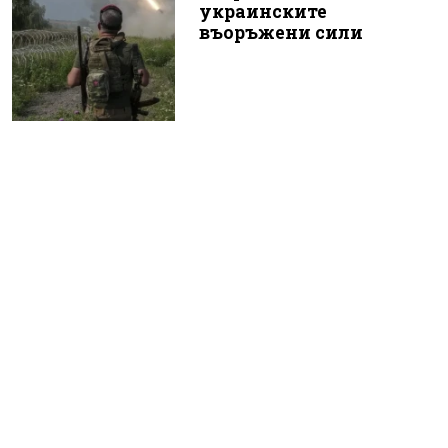
украинските
въоръжени сили