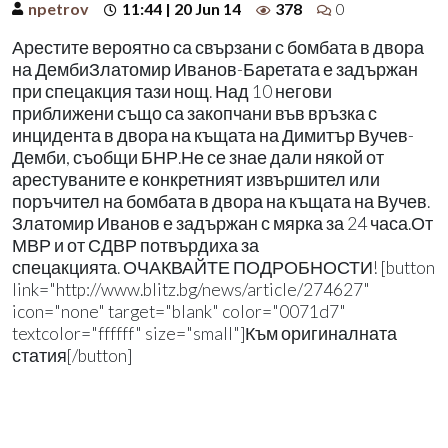
npetrov
11:44 | 20 Jun 14
378
0
Арестите вероятно са свързани с бомбата в двора
на ДембиЗлатомир Иванов-Баретата е задържан
при спецакция тази нощ. Над 10 негови
приближени също са закопчани във връзка с
инцидента в двора на къщата на Димитър Вучев-
Демби, съобщи БНР.Не се знае дали някой от
арестуваните е конкретният извършител или
поръчител на бомбата в двора на къщата на Вучев.
Златомир Иванов е задържан с мярка за 24 часа.От
МВР и от СДВР потвърдиха за
спецакцията. ОЧАКВАЙТЕ ПОДРОБНОСТИ! [button
link="http://www.blitz.bg/news/article/274627"
icon="none" target="blank" color="0071d7"
textcolor="ffffff" size="small"]Към оригиналната
статия[/button]