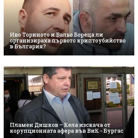
Иво Ториното и Вальо Бореца ли
организираха първото криптоубийство
в България?
Пламен Дишков – Кела изскача от
корупционната афера във ВиК - Бургас