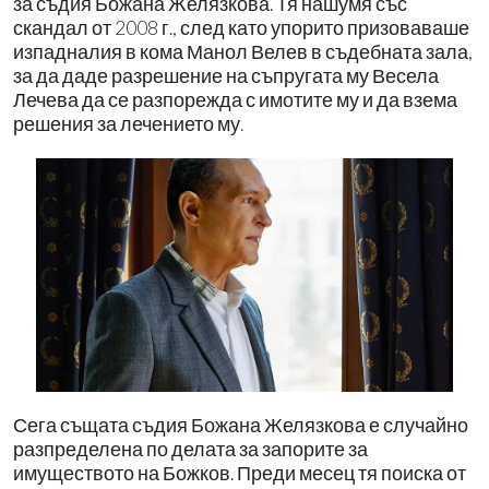
за съдия Божана Желязкова. Тя нашумя със
скандал от 2008 г., след като упорито призоваваше
изпадналия в кома Манол Велев в съдебната зала,
за да даде разрешение на съпругата му Весела
Лечева да се разпорежда с имотите му и да взема
решения за лечението му.
Сега същата съдия Божана Желязкова е случайно
разпределена по делата за запорите за
имуществото на Божков. Преди месец тя поиска от