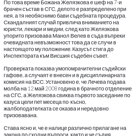
По това време Божана Желязкова е шеф на 7-и
брачен състав в СГС, делото е разпределено при
нея, а тя необяснимо бави съдебната процедура.
Скандалният случай привлича вниманието на
юристи, лекари и медии, след като Желязкова
упорито призовава Манол Велев в съда въпреки
очевидната невъзможност това да се случи в
настоящото му положение. Казусът стига до
Инспектората към Висшия съдебен съвет.
Проверката показва умопомрачителни съдийски
гафове, а случаят е внесен и в дисциплинарната
комисия на ВСС. Установено е, че Лечева подава
молба на 12 май 2008 година в брачното отделение
на СГС, а Желязкова свиква първото заседание по
казуса цели пет месеца по-късно,
жалбоподателката се оказва и нередовно
призовавана.
Става ясно и, че е налице различно прилагане на
закона по сходни въпроси, както и че съдия