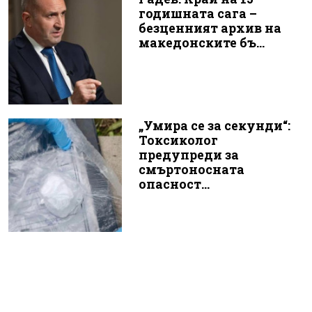
годишната сага –
безценният архив на
македонските бъ...
„Умира се за секунди“:
Токсиколог
предупреди за
смъртоносната
опасност...