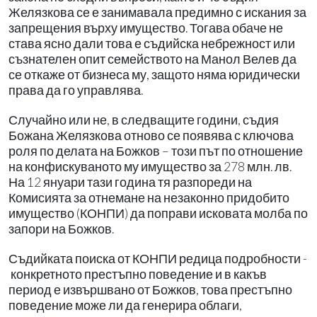
Желязкова се е занимавала предимно с искания за
запрещения върху имущество. Тогава обаче не
става ясно дали това е съдийска небрежност или
съзнателен опит семейството на Манол Велев да
се откаже от бизнеса му, защото няма юридически
права да го управлява.
Случайно или не, в следващите години, съдия
Божана Желязкова отново се появява с ключова
роля по делата на Божков – този път по отношение
на конфискуваното му имущество за 278 млн. лв.
На 12 януари тази година тя разпореди на
Комисията за отнемане на незаконно придобито
имущество (КОНПИ) да поправи исковата молба по
запори на Божков.
Съдийката поиска от КОНПИ редица подробности -
конкретното престъпно поведение и в какъв
период е извършвано от Божков, това престъпно
поведение може ли да генерира облаги,