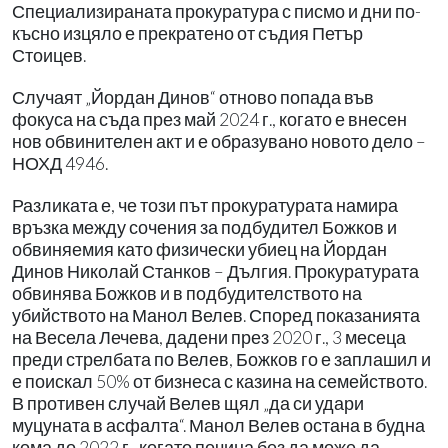
Специализираната прокуратура с писмо и дни по-
късно изцяло е прекратено от съдия Петър
Стоицев.
Случаят „Йордан Динов“ отново попада във
фокуса на съда през май 2024 г., когато е внесен
нов обвинителен акт и е образувано новото дело –
НОХД 4946.
Разликата е, че този път прокуратурата намира
връзка между сочения за подбудител Божков и
обвиняемия като физически убиец на Йордан
Динов Николай Станков – Дългия. Прокуратурата
обвинява Божков и в подбудителството на
убийството на Манол Велев. Според показанията
на Весела Лечева, дадени през 2020 г., 3 месеца
преди стрелбата по Велев, Божков го е заплашил и
е поискал 50% от бизнеса с казина на семейството.
В противен случай Велев щял „да си удари
муцуната в асфалта“. Манол Велев остана в будна
кома до 2022 г., когато почина без да може да