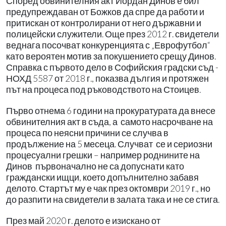
Според обвинителния акт Йордан Динов е бил
предупреждаван от Божков да спре да работи и
притискан от контролирани от него държавни и
полицейски служители. Още през 2012 г. свидетели
веднага посочват конкуренцията с „Еврофутбол“
като вероятен мотив за покушението срещу Динов.
Справка с първото дело в Софийския градски съд -
НОХД 5587 от 2018 г., показва дългия и протяжен
път на процеса под ръководството на Стоицев.
Първо отнема 6 години на прокуратурата да внесе
обвинителния акт в съда, а самото насрочване на
процеса по неясни причини се случва в
продължение на 5 месеца. Случват се и сериозни
процесуални грешки – например роднините на
Динов първоначално не са допуснати като
граждански ищци, което допълнително забавя
делото. Стартът му е чак през октомври 2019 г., но
до разпити на свидетели в залата така и не се стига.
През май 2020 г. делото е изискано от