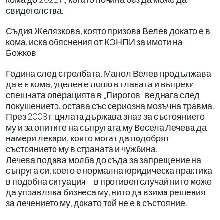
свидетелства.
Съдия Желязкова, която призова Велев докато е в
кома, иска обяснения от КОНПИ за имоти на
Божков
Година след стрелбата, Манол Велев продължава
да е в кома, уцелен е лошо в главата и въпреки
спешната операцията в „Пирогов“ веднага след
покушението, остава със сериозна мозъчна травма.
През 2008 г. цялата държава знае за състоянието
му и за опитите на съпругата му Весела Лечева да
намери лекари, които могат да подобрят
състоянието му в страната и чужбина.
Лечева подава молба до съда за запрещение на
съпруга си, което е нормална юридическа практика
в подобна ситуация – в противен случай нито може
да управлява бизнеса му, нито да взима решения
за лечението му, докато той не е в състояние.