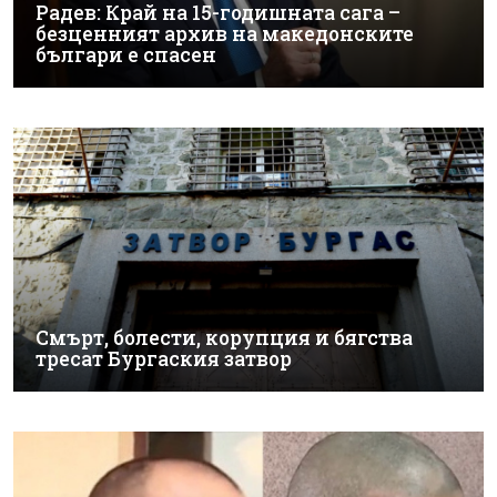
Радев: Край на 15-годишната сага –
безценният архив на македонските
българи е спасен
Смърт, болести, корупция и бягства
тресат Бургаския затвор