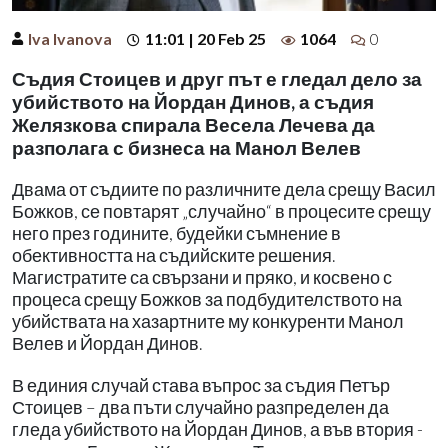
Iva Ivanova
11:01 | 20 Feb 25
1064
0
Съдия Стоицев и друг път е гледал дело за
убийството на Йордан Динов, а съдия
Желязкова спирала Весела Лечева да
разполага с бизнеса на Манол Велев
Двама от съдиите по различните дела срещу Васил
Божков, се повтарят „случайно“ в процесите срещу
него през годините, будейки съмнение в
обективността на съдийските решения.
Магистратите са свързани и пряко, и косвено с
процеса срещу Божков за подбудителството на
убийствата на хазартните му конкуренти Манол
Велев и Йордан Динов.
В единия случай става въпрос за съдия Петър
Стоицев – два пъти случайно разпределен да
гледа убийството на Йордан Динов, а във втория -