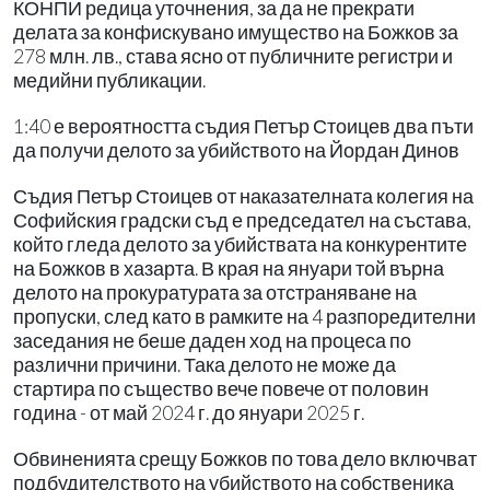
КОНПИ редица уточнения, за да не прекрати
делата за конфискувано имущество на Божков за
278 млн. лв., става ясно от публичните регистри и
медийни публикации.
1:40 е вероятността съдия Петър Стоицев два пъти
да получи делото за убийството на Йордан Динов
Съдия Петър Стоицев от наказателната колегия на
Софийския градски съд е председател на състава,
който гледа делото за убийствата на конкурентите
на Божков в хазарта. В края на януари той върна
делото на прокуратурата за отстраняване на
пропуски, след като в рамките на 4 разпоредителни
заседания не беше даден ход на процеса по
различни причини. Така делото не може да
стартира по същество вече повече от половин
година - от май 2024 г. до януари 2025 г.
Обвиненията срещу Божков по това дело включват
подбудителството на убийството на собственика