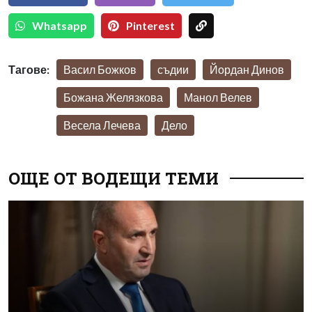
Whatsapp
Pinterest
Тагове:
Васил Божков
съдии
Йордан Динов
Божана Желязкова
Манол Велев
Весела Лечева
Дело
ОЩЕ ОТ ВОДЕЩИ ТЕМИ