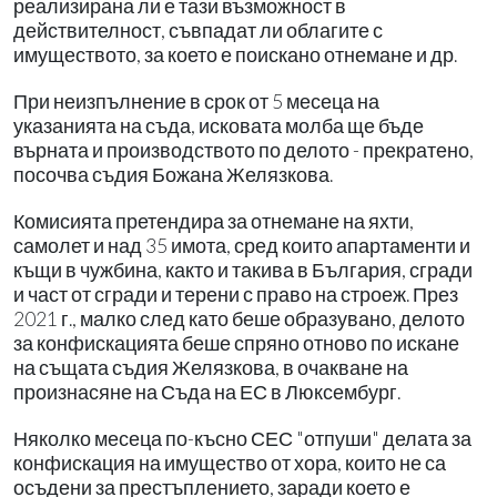
реализирана ли е тази възможност в
действителност, съвпадат ли облагите с
имуществото, за което е поискано отнемане и др.
При неизпълнение в срок от 5 месеца на
указанията на съда, исковата молба ще бъде
върната и производството по делото - прекратено,
посочва съдия Божана Желязкова.
Комисията претендира за отнемане на яхти,
самолет и над 35 имота, сред които апартаменти и
къщи в чужбина, както и такива в България, сгради
и част от сгради и терени с право на строеж. През
2021 г., малко след като беше образувано, делото
за конфискацията беше спряно отново по искане
на същата съдия Желязкова, в очакване на
произнасяне на Съда на ЕС в Люксембург.
Няколко месеца по-късно СЕС "отпуши" делата за
конфискация на имущество от хора, които не са
осъдени за престъплението, заради което е