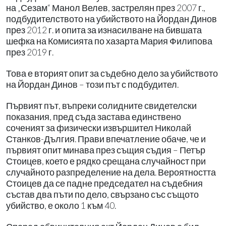
на „Сезам“ Манол Велев, застрелян през 2007 г.,
подбудителството на убийството на Йордан Динов
през 2012 г. и опита за изнасилване на бившата
шефка на Комисията по хазарта Мария Филипова
през 2019 г.
Това е вторият опит за съдебно дело за убийството
на Йордан Динов – този път с подбудител.
Първият път, въпреки солидните свидетелски
показания, пред съда застава единствено
соченият за физически извършител Николай
Станков-Дългия. Прави впечатление обаче, че и
първият опит минава през същия съдия – Петър
Стоицев, което е рядко срещана случайност при
случайното разпределение на дела. Вероятността
Стоицев да се падне председател на съдебния
състав два пъти по дело, свързано със същото
убийство, е около 1 към 40.