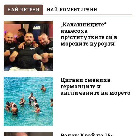
НАЙ-ЧЕТЕНИ
НАЙ-КОМЕНТИРАНИ
„Калашниците“
изнесоха
пр*ститутките си в
морските курорти
Цигани смениха
германците и
англичаните на морето
Радев: Край на 15-