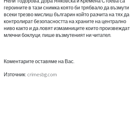
Нели Тодорова, Дора Янковска и Кремена Стоева са
героините в тази снимка която би трябвало да възмути
всеки трезво мислиш българин който разчита на тях да
контролират безопасността на храните на централно
ниво както и да ловят измамниците които произвеждат
млечни боклуци, пише възмутеният ни читател.
Коментарите оставяме на Вас.
Източник: crimesbg.com