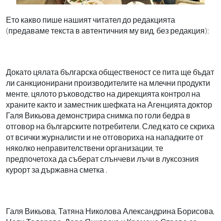
Ето какво пише нашият читател до редакцията
(предаваме текста в автентичния му вид, без редакция):
Докато цялата българска общественост се пита ще бъдат
ли санкционирани производителите на млечни продукти
менте, цялото ръководство на дирекцията контрол на
храните както и заместник шефката на Агенцията доктор
Галя Викьова демонстрира снимка по голи бедра в
отговор на българските потребители. След като се скриха
от всички журналисти и не отговориха на нападките от
няколко неправителствени организации, те
предпочетоха да съберат слънчеви лъчи в луксозния
курорт за държавна сметка .
Галя Викьова, Татяна Николова Александрина Борисова,