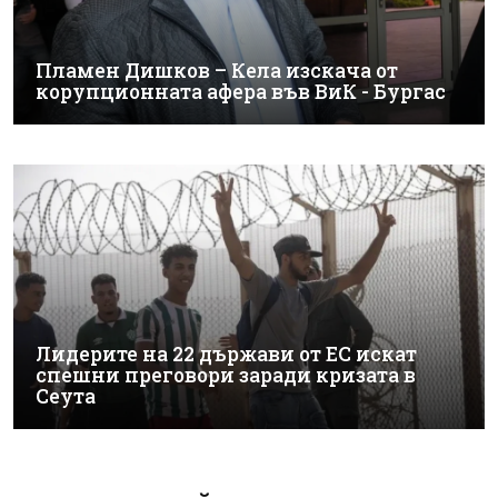
Пламен Дишков – Кела изскача от
корупционната афера във ВиК - Бургас
Лидерите на 22 държави от ЕС искат
спешни преговори заради кризата в
Сеута