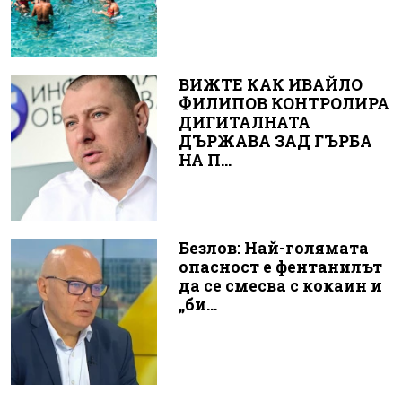
ВИЖТЕ КАК ИВАЙЛО
ФИЛИПОВ КОНТРОЛИРА
ДИГИТАЛНАТА
ДЪРЖАВА ЗАД ГЪРБА
НА П...
Безлов: Най-голямата
опасност е фентанилът
да се смесва с кокаин и
„би...