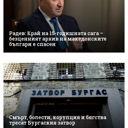
Радев: Край на 15-годишната сага –
безценният архив на македонските
българи е спасен
Смърт, болести, корупция и бягства
тресат Бургаския затвор