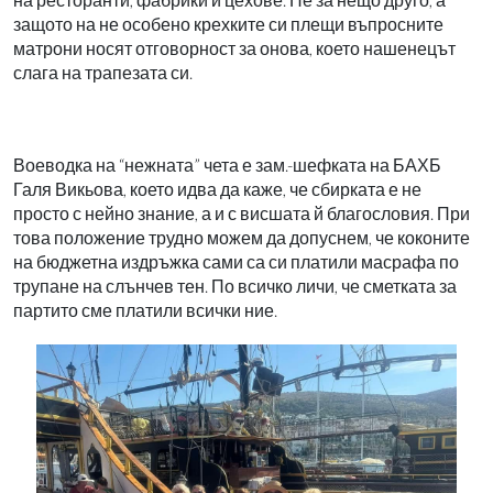
защото на не особено крехките си плещи въпросните
матрони носят отговорност за онова, което нашенецът
слага на трапезата си.
Воеводка на “нежната” чета е зам.-шефката на БАХБ
Галя Викьова, което идва да каже, че сбирката е не
просто с нейно знание, а и с висшата й благословия. При
това положение трудно можем да допуснем, че коконите
на бюджетна издръжка сами са си платили масрафа по
трупане на слънчев тен. По всичко личи, че сметката за
партито сме платили всички ние.