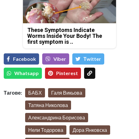
These Symptoms Indicate
Worms Inside Your Body! The
first symptom is ..
Facebook
Viber
Тwitter
Whatsapp
Pinterest
Тагове:
БАБХ
Галя Викьова
Татяна Николова
Александрина Борисова
Нели Тодорова
Дора Янковска