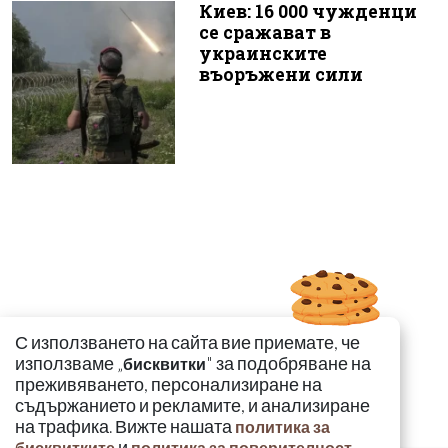
Киев: 16 000 чужденци
се сражават в
украинските
въоръжени сили
С използването на сайта вие приемате, че
използваме „
" за подобряване на
бисквитки
преживяването, персонализиране на
съдържанието и рекламите, и анализиране
на трафика. Вижте нашата
политика за
и
.
бисквитките
политика за поверителност