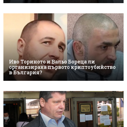
Иво Ториното и Вальо Бореца ли
организираха първото криптоубийство
в България?