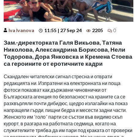
Iva Ivanova
11:55 | 27 Sep 24
2205
0
Зам.-директорката Галя Викьова, Татяна
Николова, Александрина Борисова, Нели
Тодорова, Дора Янковска и Кремена Стоева
са героините от еротичните кадри
Скандален читателски сигнал стресна и отврати
редакцията ни. Изпратени на електронната ни поща
фотоси показват как държавни чиновнички от
Българската агенция по безопасност на храните са се
разхвърляли почти дибидюс, щедро излагайки на показ
напращели гърди, пищни бедра и месести задни части.
Женското им “голо” парти се състои във видимо скъп
курорт, в разгара на работната седмица, когато на
служителките трябва да им пари под краката от проверки
на ресторанти, фабрики и цехове. Не за нещо друго, а