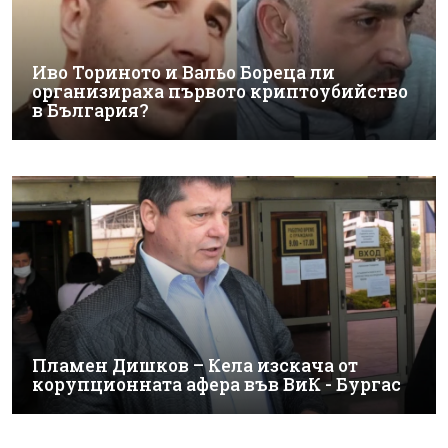
Иво Ториното и Вальо Бореца ли
организираха първото криптоубийство
в България?
Пламен Дишков – Кела изскача от
корупционната афера във ВиК - Бургас