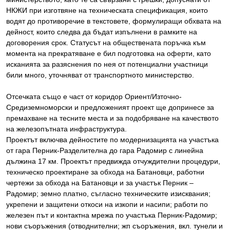
НКЖИ при изготвяне на техническата спецификация, които
водят до противоречие в текстовете, формулиращи обхвата на
дейност, които следва да бъдат изпълнени в рамките на
договорения срок. Статусът на обществената поръчка към
момента на прекратяване е бил подготовка на оферти, като
исканията за разяснения по нея от потенциални участници
били много, уточняват от транспортното министерство.
Отсечката също е част от коридор Ориент/Източно-
Средиземноморски и предложеният проект ще допринесе за
премахване на тесните места и за подобряване на качеството
на железопътната инфраструктура.
Проектът включва дейностите по модернизацията на участъка
от гара Перник-Разделителна до гара Радомир с линейна
дължина 17 км. Проектът предвижда отчуждителни процедури,
техническо проектиране за обхода на Батановци, работни
чертежи за обхода на Батановци и за участък Перник –
Радомир; земно платно, съгласно техническите изисквания;
укрепени и защитени откоси на изкопи и насипи; работи по
железен път и контактна мрежа по участъка Перник-Радомир;
нови съоръжения (отводнителни; жп съоръжения, вкл. тунели и