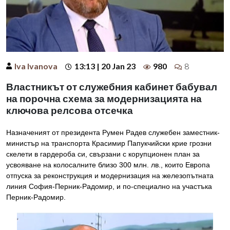
Iva Ivanova
13:13 | 20 Jan 23
980
8
Властникът от служебния кабинет бабувал
на порочна схема за модернизацията на
ключова релсова отсечка
Назначеният от президента Румен Радев служебен заместник-
министър на транспорта Красимир Папукчийски крие грозни
скелети в гардероба си, свързани с корупционен план за
усвояване на колосалните близо 300 млн. лв., които Европа
отпуска за реконструкция и модернизация на железопътната
линия София-Перник-Радомир, и по-специално на участъка
Перник-Радомир.