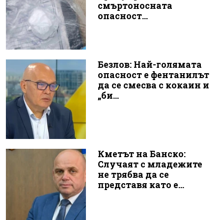
смъртоносната
опасност...
Безлов: Най-голямата
опасност е фентанилът
да се смесва с кокаин и
„би...
Кметът на Банско:
Случаят с младежите
не трябва да се
представя като е...