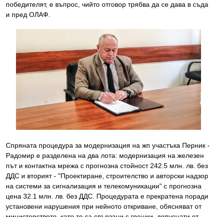
победителят, е въпрос, чийто отговор трябва да се дава в съда
и пред ОЛАФ.
Спряната процедура за модернизация на жп участъка Перник -
Радомир е разделена на два лота: модернизация на железен
път и контактна мрежа с прогнозна стойност 242.5 млн. лв. без
ДДС и вторият - "Проектиране, строителство и авторски надзор
на системи за сигнализация и телекомуникации" с прогнозна
цена 32.1 млн. лв. без ДДС. Процедурата е прекратена поради
установени нарушения при нейното откриване, обясняват от
министерството, като те са свързани с грешки, допуснати от