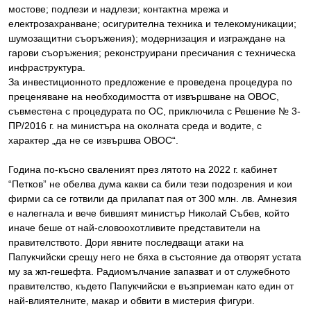
мостове; подлези и надлези; контактна мрежа и
електрозахранване; осигурителна техника и телекомуникации;
шумозащитни съоръжения); модернизация и изграждане на
гарови съоръжения; реконструирани пресичания с техническа
инфраструктура.
За инвестиционното предложение е проведена процедура по
преценяване на необходимостта от извършване на ОВОС,
съвместена с процедурата по ОС, приключила с Решение № 3-
ПР/2016 г. на министъра на околната среда и водите, с
характер „да не се извършва ОВОС“.
Година по-късно сваленият през лятото на 2022 г. кабинет
“Петков” не обелва дума какви са били тези подозрения и кои
фирми са се готвили да прилапат пая от 300 млн. лв. Амнезия
е налегнала и вече бившият министър Николай Събев, който
иначе беше от най-словоохотливите представители на
правителството. Дори явните последващи атаки на
Папукчийски срещу него не бяха в състояние да отворят устата
му за жп-гешефта. Радиомълчание запазват и от служебното
правителство, където Папукчийски е възприеман като един от
най-влиятелните, макар и обвити в мистерия фигури.