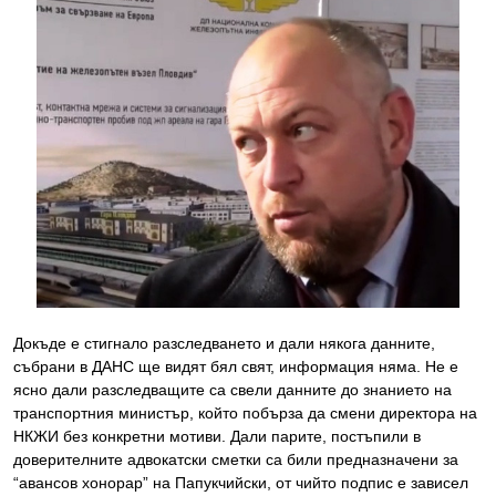
Докъде е стигнало разследването и дали някога данните,
събрани в ДАНС ще видят бял свят, информация няма. Не е
ясно дали разследващите са свели данните до знанието на
транспортния министър, който побърза да смени директора на
НКЖИ без конкретни мотиви. Дали парите, постъпили в
доверителните адвокатски сметки са били предназначени за
“авансов хонорар” на Папукчийски, от чийто подпис е зависел