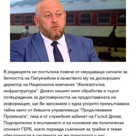
В редакцията ни постъпиха повече от смущаващи сигнали за
битността на Папукчийски в качеството му на доскорошен
директор на Национална компания “Железопътна
инфраструктура”. Докато нашият екип обработва и търси
потвърждение за достоверността на предоставената ни
информация, ще Ви запознаем с една упорито премълчавана
тайна както от бившите управляващи “Продължаваме
Промяната”, така и от служебния кабинет на Гълъб Донев.
Подозрително е мълчанието и на основния им политически
опонент ГЕРБ, което поражда съмнения за трайни и тежки
обвързаности в системата на жп-транспорта у нас.