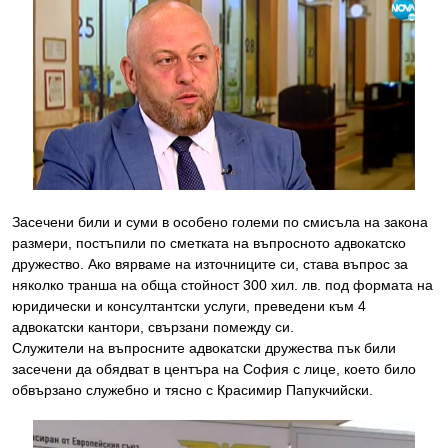
Засечени били и суми в особено големи по смисъла на закона
размери, постъпили по сметката на въпросното адвокатско
дружество. Ако вярваме на източниците си, става въпрос за
няколко транша на обща стойност 300 хил. лв. под формата на
юридически и консултантски услуги, преведени към 4
адвокатски кантори, свързани помежду си.
Служители на въпросните адвокатски дружества пък били
засечени да обядват в центъра на София с лице, което било
обвързано служебно и тясно с Красимир Папукчийски.