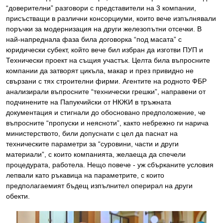
“доверителни” разговори с представители на 3 компании,
присъстващи в различни консорциуми, които вече изпълнявали
поръчки за модернизация на други железопътни отсечки. В
най-напреднала фаза била договорка “под масата” с
юридически субект, който вече бил избран да изготви ПУП и
Технически проект на същия участък. Целта била въпросните
компании да затворят цикъла, макар и през привидно не
свързани с тях строителни фирми. Агентите на родното ФБР
анализирали въпросните “технически грешки”, направени от
подчинените на Папукчийски от НКЖИ в тръжната
документация и стигнали до обосновано предположение, че
въпросните “пропуски и неясноти”, както небрежно ги нарича
министерството, били допуснати с цел да паснат на
техническите параметри за “суровини, части и други
материали”, с които компанията, желаеща да спечели
процедурата, работела. Нещо повече - уж сбърканите условия
лепвали като ръкавица на параметрите, с които
предполагаемият бъдещ изпълнител оперирал на други
обекти.