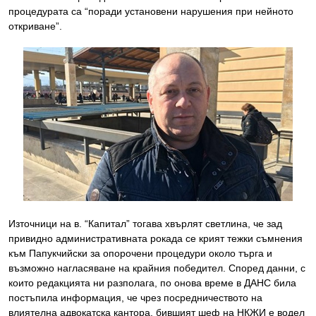
процедурата са “поради установени нарушения при нейното
откриване”.
Източници на в. “Капитал” тогава хвърлят светлина, че зад
привидно административната рокада се крият тежки съмнения
към Папукчийски за опорочени процедури около търга и
възможно нагласяване на крайния победител. Според данни, с
които редакцията ни разполага, по онова време в ДАНС била
постъпила информация, че чрез посредничеството на
влиятелна адвокатска кантора, бившият шеф на НКЖИ е водел