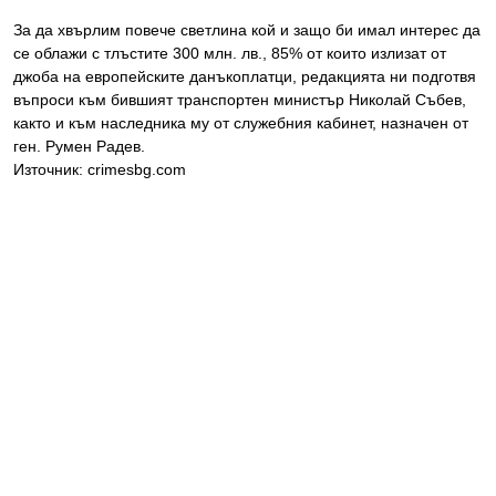
За да хвърлим повече светлина кой и защо би имал интерес да
се облажи с тлъстите 300 млн. лв., 85% от които излизат от
джоба на европейските данъкоплатци, редакцията ни подготвя
въпроси към бившият транспортен министър Николай Събев,
както и към наследника му от служебния кабинет, назначен от
ген. Румен Радев.
Източник: crimesbg.com