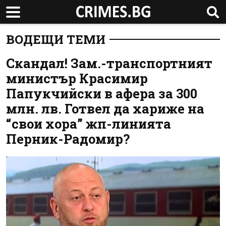
ВОДЕЩИ ТЕМИ
Скандал! Зам.-транспортният
министър Красимир
Папукчийски в афера за 300
млн. лв. Готвел да хариже на
“свои хора” жп-линията
Перник-Радомир?