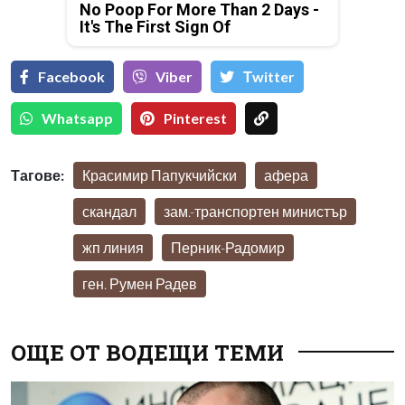
No Poop For More Than 2 Days -
It's The First Sign Of
Facebook
Viber
Тwitter
Whatsapp
Pinterest
Тагове:
Красимир Папукчийски
афера
скандал
зам.-транспортен министър
жп линия
Перник-Радомир
ген. Румен Радев
ОЩЕ ОТ ВОДЕЩИ ТЕМИ