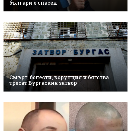
българи е спасен
Смърт, болести, корупция и бягства
тресат Бургаския затвор