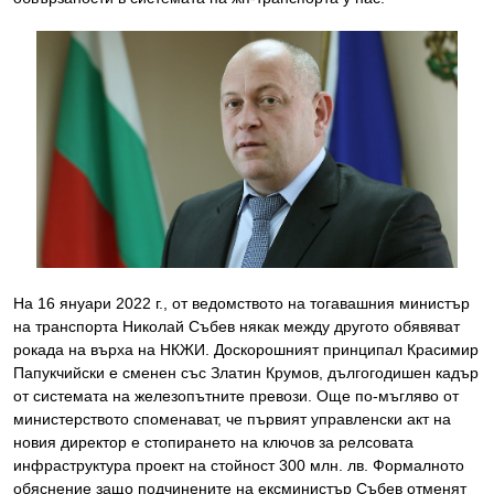
На 16 януари 2022 г., от ведомството на тогавашния министър
на транспорта Николай Събев някак между другото обявяват
рокада на върха на НКЖИ. Доскорошният принципал Красимир
Папукчийски е сменен със Златин Крумов, дългогодишен кадър
от системата на железопътните превози. Още по-мъгляво от
министерството споменават, че първият управленски акт на
новия директор е стопирането на ключов за релсовата
инфраструктура проект на стойност 300 млн. лв. Формалното
обяснение защо подчинените на ексминистър Събев отменят