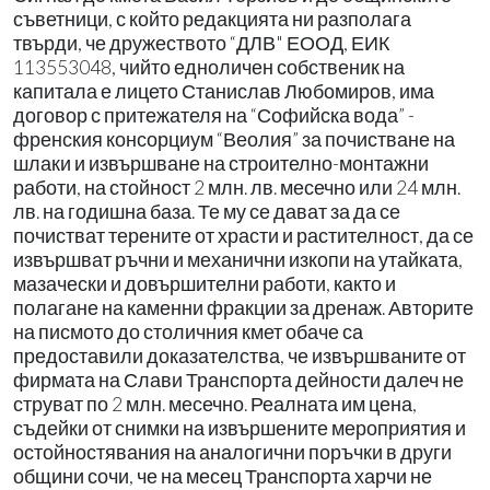
съветници, с който редакцията ни разполага
твърди, че дружеството “ДЛВ" ЕООД, ЕИК
113553048, чийто едноличен собственик на
капитала е лицето Станислав Любомиров, има
договор с притежателя на “Софийска вода” -
френския консорциум “Веолия” за почистване на
шлаки и извършване на строително-монтажни
работи, на стойност 2 млн. лв. месечно или 24 млн.
лв. на годишна база. Те му се дават за да се
почистват терените от храсти и растителност, да се
извършват ръчни и механични изкопи на утайката,
мазачески и довършителни работи, както и
полагане на каменни фракции за дренаж. Авторите
на писмото до столичния кмет обаче са
предоставили доказателства, че извършваните от
фирмата на Слави Транспорта дейности далеч не
струват по 2 млн. месечно. Реалната им цена,
съдейки от снимки на извършените мероприятия и
остойностявания на аналогични поръчки в други
общини сочи, че на месец Транспорта харчи не