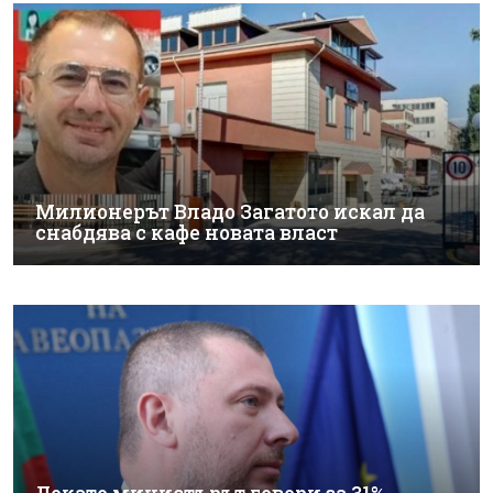
Милионерът Владо Загатото искал да
снабдява с кафе новата власт