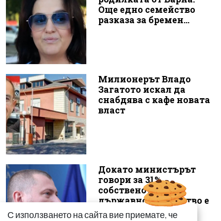
Още едно семейство
разказа за бремен...
Милионерът Владо
Загатото искал да
снабдява с кафе новата
власт
Докато министърът
говори за 31%,
собственото му
държавно дружество е
н...
С използването на сайта вие приемате, че