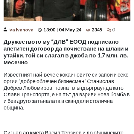
Iva Ivanova
13:00 | 04 May 24
2345
0
Дружеството му “ДЛВ” ЕООД подписало
апетитен договор да почистване на шлаки и
утайки, той си слагал в джоба по 1,7 млн. лв.
месечно
Известният най-вече с кокаиновите си запои и секс
оргии “добре облечен бизнесмен” Станислав
Добрев Любомиров, познат в ъндърграунда като
Слави Транспорта, е на път да взриви нова бомба в
и без друго затъналата в скандали столична
община.
Сигнал до кмета Васил Терзиев и до общинските