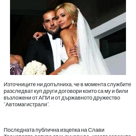
Източниците ни допълниха, че в момента службите
разследват куп други договори които са му и били
възложени от АПИ и от държавното дружество
“Автомагистрали”.
Последната публична изцепка на Слави