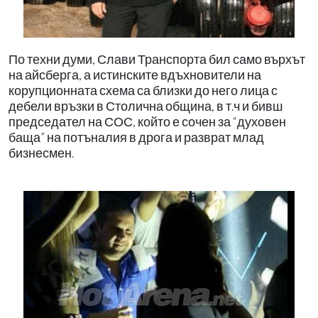
По техни думи, Слави Транспорта бил само върхът
на айсберга, а истинските вдъхновители на
корупционната схема са близки до него лица с
дебели връзки в Столична община, в т.ч и бивш
председател на СОС, който е сочен за “духовен
баща” на потъналия в дрога и разврат млад
бизнесмен.