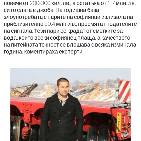
повече от 200-300 хил. лв., а остатъка от 1,7 млн. лв.
си го слага в джоба. На годишна база
злоупотребата с парите на софиянци излизала на
приблизително 20,4 млн. лв., пресмятат подателите
на сигнала. Тези пари се крадат от сметките за
вода, които всеки софиянец плаща, а качеството
на питейната течност се влошава с всяка изминала
година, коментираха експерти.