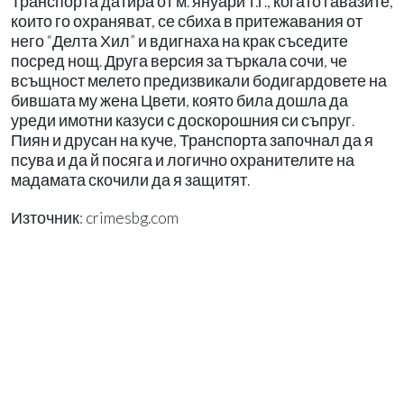
Транспорта датира от м. януари т.г., когато гавазите,
които го охраняват, се сбиха в притежавания от
него “Делта Хил” и вдигнаха на крак съседите
посред нощ. Друга версия за търкала сочи, че
всъщност мелето предизвикали бодигардовете на
бившата му жена Цвети, която била дошла да
уреди имотни казуси с доскорошния си съпруг.
Пиян и друсан на куче, Транспорта започнал да я
псува и да й посяга и логично охранителите на
мадамата скочили да я защитят.
Източник: crimesbg.com