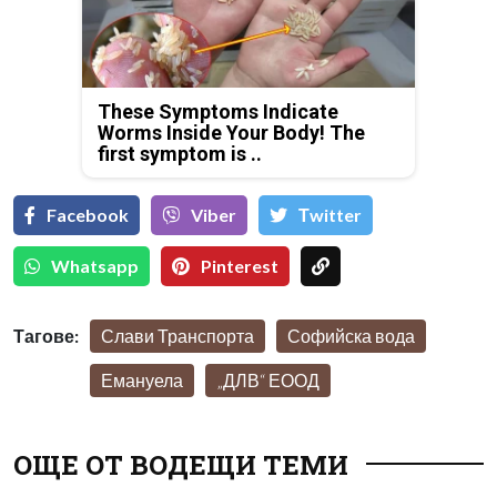
These Symptoms Indicate
Worms Inside Your Body! The
first symptom is ..
Facebook
Viber
Тwitter
Whatsapp
Pinterest
Тагове:
Слави Транспорта
Софийска вода
Емануела
„ДЛВ“ ЕООД
ОЩЕ ОТ ВОДЕЩИ ТЕМИ