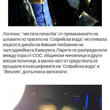
Логично, “чистата печалба” от премахването на
шлаките по трасето на “Софийска вода” не отивала
изцяло в джоба на бившия любовник на
чалгаджийката Емануела. Парите се разпределяли
между хора от СОС, общински чиновници и други
висши политици, а малка част от средствата се
връщали и към шефовете на “Софийска вода” и
“Веолия”, допълниха запознати.