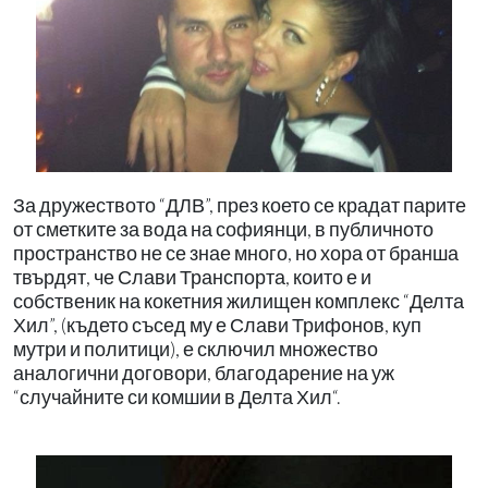
За дружеството “ДЛВ”, през което се крадат парите
от сметките за вода на софиянци, в публичното
пространство не се знае много, но хора от бранша
твърдят, че Слави Транспорта, които е и
собственик на кокетния жилищен комплекс “Делта
Хил”, (където съсед му е Слави Трифонов, куп
мутри и политици), е сключил множество
аналогични договори, благодарение на уж
“случайните си комшии в Делта Хил“.