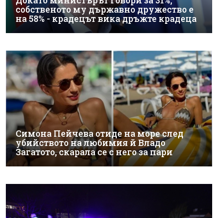
Докато министърът говори за 31%,
собственото му държавно дружество е
на 58% - крадецът вика дръжте крадеца
Симона Пейчева отиде на море след
убийството на любимия й Владо
Загатото, скарала се с него за пари