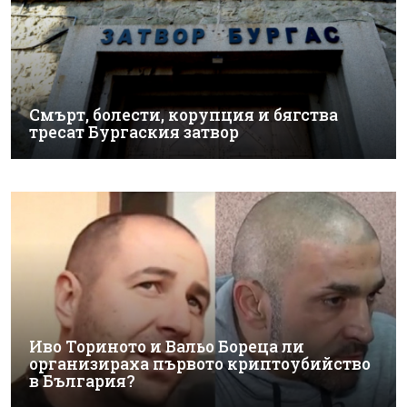
Смърт, болести, корупция и бягства
тресат Бургаския затвор
Иво Ториното и Вальо Бореца ли
организираха първото криптоубийство
в България?