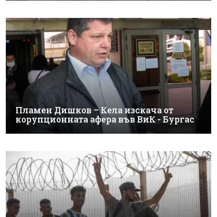
Пламен Дишков – Кела изскача от
корупционната афера във ВиК - Бургас