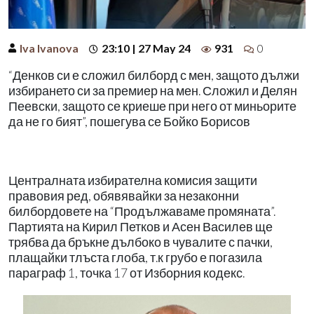
Iva Ivanova
23:10 | 27 May 24
931
0
“Денков си е сложил билборд с мен, защото дължи
избирането си за премиер на мен. Сложил и Делян
Пеевски, защото се криеше при него от миньорите
да не го бият”, пошегува се Бойко Борисов
Централната избирателна комисия защити
правовия ред, обявявайки за незаконни
билбордовете на “Продължаваме промяната”.
Партията на Кирил Петков и Асен Василев ще
трябва да бръкне дълбоко в чувалите с пачки,
плащайки тлъста глоба, т.к грубо е погазила
параграф 1, точка 17 от Изборния кодекс.