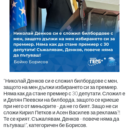
“Николай Денков си е сложил билбордове с мен,
защото на мен дължи избирането си за премиер.
Няма как да стане премиер с 30 депутати. Сложил е
и Делян Пеевски на билборда, защото се криеше
при него от миньорите - да не го бият. Защо не си
сложи Кирил Петков и Асен Василев за реклама?!
Те се крият. Съжалявам, Денков - повече няма да
пътуваш!”, категоричен бе Борисов.