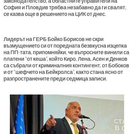
законодателство, а областните управители на
София и Пловдив трябва незабавно да ги свалят,
се казва още в решението на ЦИК от днес.
Лидерът на ГЕРБ Бойко Борисов не скри
възмущението си от поредната безвкусна изцепка
на ПП-тата, припомняйки, че въпросните винили са
платени “от кеша”, който Киро, Лена, Асен и Денков
са събрали от криминалния контингент, от Бобоков
и от “шефчето на Бейкролса”, както стана ясно от
разпространените преди седмица записи.