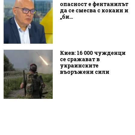
опасност е фентанилът
да се смесва с кокаин и
„би...
Киев: 16 000 чужденци
се сражават в
украинските
въоръжени сили