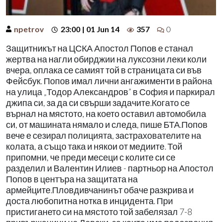
npetrov
23:00 | 01 Jun 14
357
0
Защитникът на ЦСКА Апостол Попов е станал
жертва на нагли обирджии на луксозни леки коли
вчера, оплака се самият той в страницата си във
Фейсбук. Попов имал лични ангажименти в района
на улица „Тодор Александров” в София и паркирал
джипа си, за да си свърши задачите.Когато се
върнал на мястото, на което оставил автомобила
си, от машината нямало и следа, пише БТА.Попов
вече е сезирал полицията, застрахователите на
колата, а също така и някои от медиите. Той
припомни, че преди месеци с колите си се
разделил и Валентин Илиев - партньор на Апостол
Попов в центъра на защитата на
армейците.Пловдивчанинът обаче разкрива и
доста любопитна нотка в инцидента. При
пристигането си на мястото той забелязал 7-8