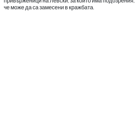
привърженици на Левски, за които има подозрения,
че може да са замесени в кражбата.