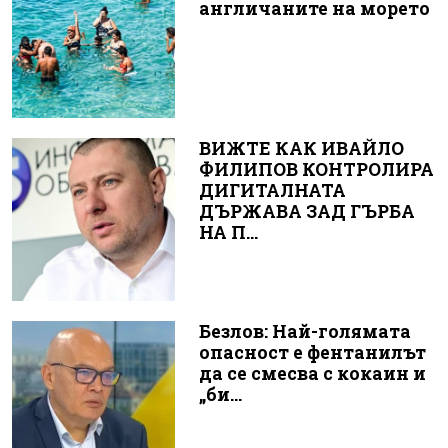
англичаните на морето
ВИЖТЕ КАК ИВАЙЛО
ФИЛИПОВ КОНТРОЛИРА
ДИГИТАЛНАТА
ДЪРЖАВА ЗАД ГЪРБА
НА П...
Безлов: Най-голямата
опасност е фентанилът
да се смесва с кокаин и
„би...