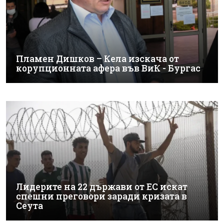
Пламен Дишков – Кела изскача от
корупционната афера във ВиК - Бургас
Лидерите на 22 държави от ЕС искат
спешни преговори заради кризата в
Сеута