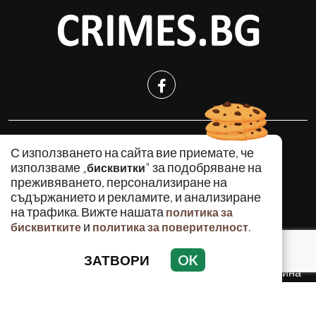
КРИМИНАЛНО
С използването на сайта вие приемате, че
ИНЦИДЕНТИ
използваме „
" за подобряване на
бисквитки
АНАЛИЗИ
преживяването, персонализиране на
съдържанието и рекламите, и анализиране
ПО СВЕТА
на трафика. Вижте нашата
политика за
ВОДЕЩИ ТЕМИ
и
.
бисквитките
политика за поверителност
ЗАТВОРИ
OK
Използването и публикуването на част или цялото
съдържание на Crimes.BG без разрешение на Медийна
група Асмара ЕООД е забранено.
© 2010 - 2026 | Crimes.BG. Всички права запазени.