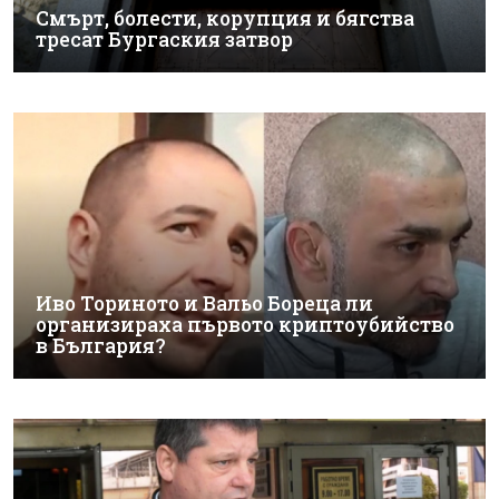
Смърт, болести, корупция и бягства
тресат Бургаския затвор
Иво Ториното и Вальо Бореца ли
организираха първото криптоубийство
в България?