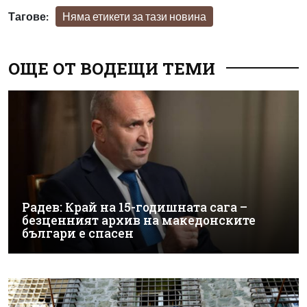
Тагове:
Няма етикети за тази новина
ОЩЕ ОТ ВОДЕЩИ ТЕМИ
Радев: Край на 15-годишната сага –
безценният архив на македонските
българи е спасен