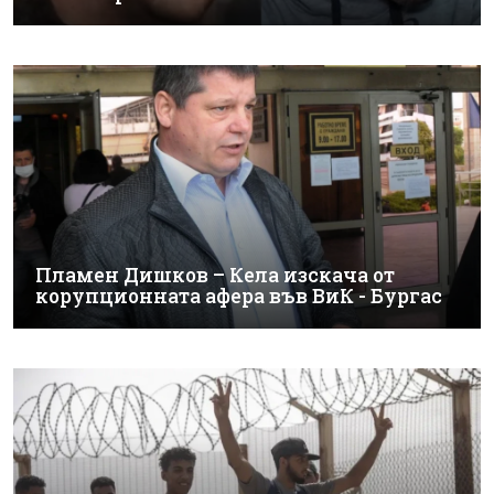
Пламен Дишков – Кела изскача от
корупционната афера във ВиК - Бургас