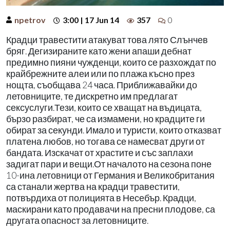
npetrov
3:00 | 17 Jun 14
357
0
Крадци травестити атакуват това лято Слънчев
бряг. Дегизираните като жени апаши дебнат
предимно пияни чужденци, които се разхождат по
крайбрежните алеи или по плажа късно през
нощта, съобщава 24 часа. Приближавайки до
летовниците, те дискретно им предлагат
сексуслуги.Тези, които се хващат на въдицата,
бързо разбират, че са измамени, но крадците ги
обират за секунди. Имало и туристи, които отказват
платена любов, но тогава се намесват други от
бандата. Изскачат от храстите и със заплахи
задигат пари и вещи.От началото на сезона поне
10-ина летовници от Германия и Великобритания
са станали жертва на крадци травестити,
потвърдиха от полицията в Несебър. Крадци,
маскирани като продавачи на пресни плодове, са
другата опасност за летовниците.