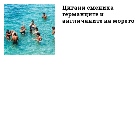
Цигани смениха
германците и
англичаните на морето