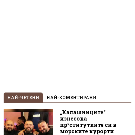
НАЙ-ЧЕТЕНИ
НАЙ-КОМЕНТИРАНИ
„Калашниците“
изнесоха
пр*ститутките си в
морските курорти