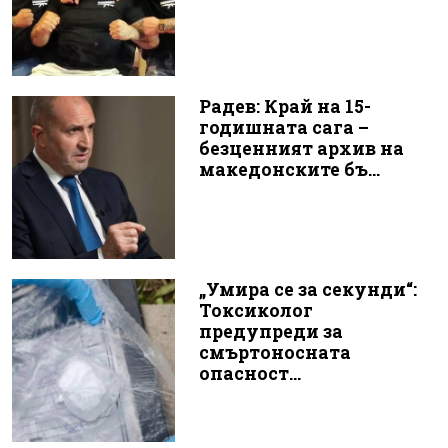
Радев: Край на 15-
годишната сага –
безценният архив на
македонските бъ...
„Умира се за секунди“:
Токсиколог
предупреди за
смъртоносната
опасност...