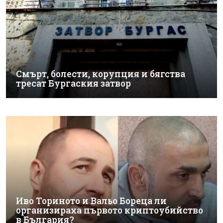
Смърт, болести, корупция и бягства
тресат Бургаския затвор
Иво Ториното и Вальо Бореца ли
организираха първото криптоубийство
в България?