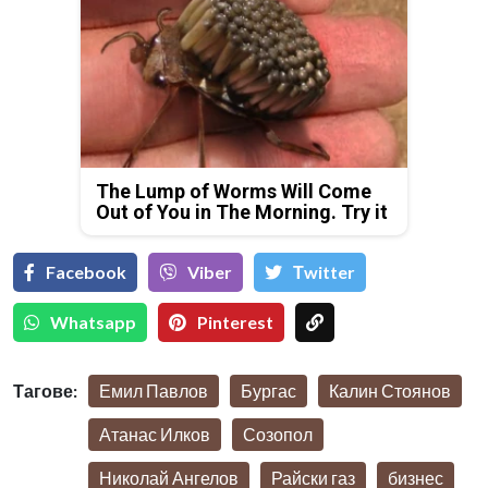
The Lump of Worms Will Come
Out of You in The Morning. Try it
Facebook
Viber
Тwitter
Whatsapp
Pinterest
Тагове:
Емил Павлов
Бургас
Калин Стоянов
Атанас Илков
Созопол
Николай Ангелов
Райски газ
бизнес