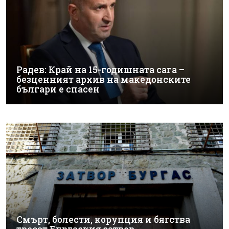
Радев: Край на 15-годишната сага –
безценният архив на македонските
българи е спасен
Смърт, болести, корупция и бягства