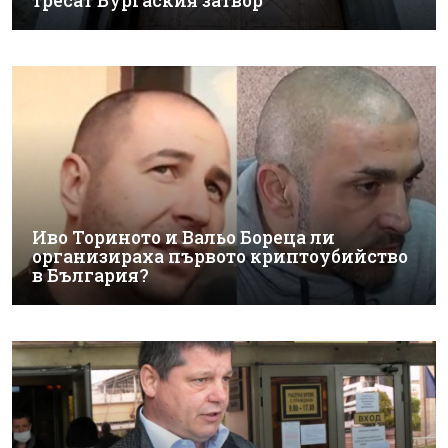
тресат Бургаския затвор
Иво Ториното и Вальо Бореца ли
организираха първото криптоубийство
в България?