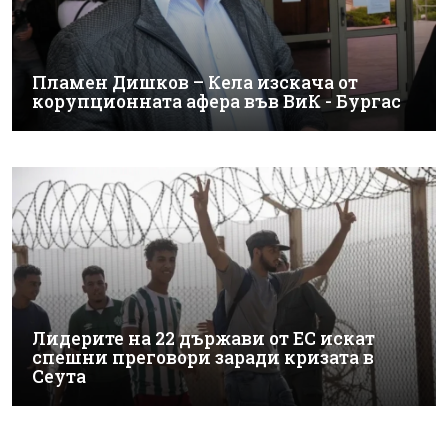
Пламен Дишков – Кела изскача от
корупционната афера във ВиК - Бургас
Лидерите на 22 държави от ЕС искат
спешни преговори заради кризата в
Сеута