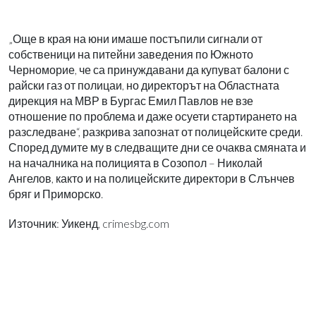
„Още в края на юни имаше постъпили сигнали от
собственици на питейни заведения по Южното
Черноморие, че са принуждавани да купуват балони с
райски газ от полицаи, но директорът на Областната
дирекция на МВР в Бургас Емил Павлов не взе
отношение по проблема и даже осуети стартирането на
разследване“, разкрива запознат от полицейските среди.
Според думите му в следващите дни се очаква смяната и
на началника на полицията в Созопол – Николай
Ангелов, както и на полицейските директори в Слънчев
бряг и Приморско.
Източник: Уикенд, crimesbg.com