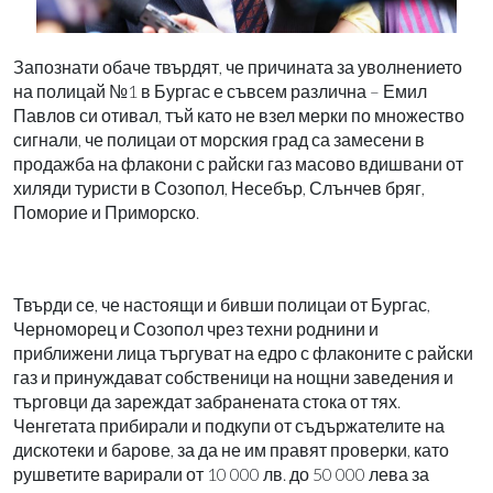
Запознати обаче твърдят, че причината за уволнението
на полицай №1 в Бургас е съвсем различна – Емил
Павлов си отивал, тъй като не взел мерки по множество
сигнали, че полицаи от морския град са замесени в
продажба на флакони с райски газ масово вдишвани от
хиляди туристи в Созопол, Несебър, Слънчев бряг,
Поморие и Приморско.
Твърди се, че настоящи и бивши полицаи от Бургас,
Черноморец и Созопол чрез техни роднини и
приближени лица търгуват на едро с флаконите с райски
газ и принуждават собственици на нощни заведения и
търговци да зареждат забранената стока от тях.
Ченгетата прибирали и подкупи от съдържателите на
дискотеки и барове, за да не им правят проверки, като
рушветите варирали от 10 000 лв. до 50 000 лева за