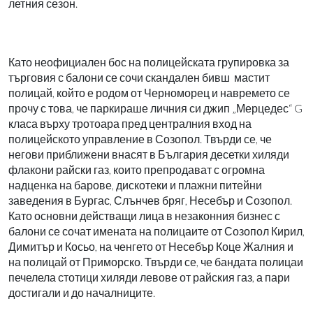
летния сезон.
Като неофициален бос на полицейската групировка за
търговия с балони се сочи скандален бивш
мастит
полицай, който е родом от Черноморец и навремето се
прочу с това, че паркираше личния си джип „Мерцедес“ G
класа върху тротоара пред централния вход на
полицейското управление в Созопол. Твърди се, че
негови приближени внасят в България десетки хиляди
флакони райски газ, които препродават с огромна
надценка на барове, дискотеки и плажни питейни
заведения в Бургас, Слънчев бряг, Несебър и Созопол.
Като основни действащи лица в незаконния бизнес с
балони се сочат имената на полицаите от Созопол Кирил,
Димитър и Косьо, на ченгето от Несебър Коце Жалния и
на полицай от Приморско. Твърди се, че бандата полицаи
печелела стотици хиляди левове от райския газ, а пари
достигали и до началниците.