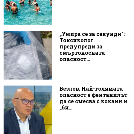
„Умира се за секунди“:
Токсиколог
предупреди за
смъртоносната
опасност...
Безлов: Най-голямата
опасност е фентанилът
да се смесва с кокаин и
„би...