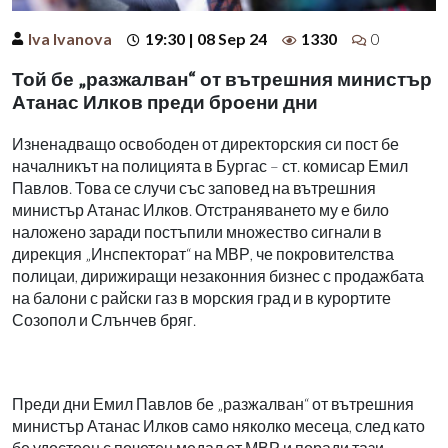
Iva Ivanova
19:30 | 08 Sep 24
1330
0
Той бе „разжалван“ от вътрешния министър
Атанас Илков преди броени дни
Изненадващо освободен от директорския си пост бе
началникът на полицията в Бургас – ст. комисар Емил
Павлов. Това се случи със заповед на вътрешния
министър Атанас Илков. Отстраняването му е било
наложено заради постъпили множество сигнали в
дирекция „Инспекторат“ на МВР, че покровителства
полицаи, дирижиращи незаконния бизнес с продажбата
на балони с райски газ в морския град и в курортите
Созопол и Слънчев бряг.
Преди дни Емил Павлов бе „разжалван“ от вътрешния
министър Атанас Илков само няколко месеца, след като
бе удостоен с почетен медал от МВР и поради тази