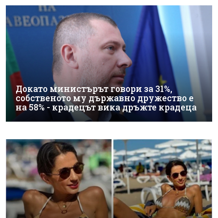
Докато министърът говори за 31%,
собственото му държавно дружество е
на 58% - крадецът вика дръжте крадеца