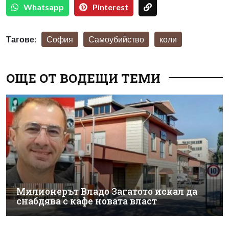
Whatsapp
Pinterest
Тагове:
София
Самоубийство
коли
ОЩЕ ОТ ВОДЕЩИ ТЕМИ
Милионерът Владо Загатото искал да
снабдява с кафе новата власт