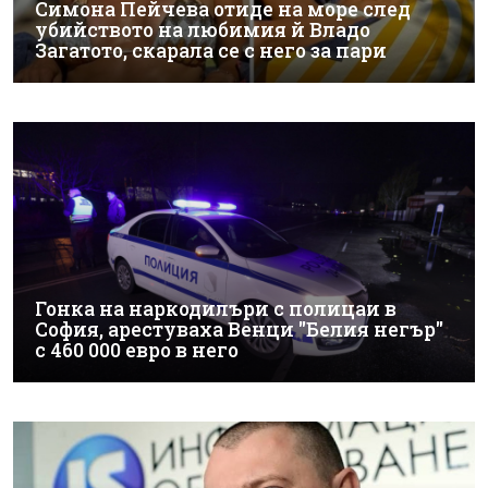
Симона Пейчева отиде на море след
убийството на любимия й Владо
Загатото, скарала се с него за пари
Гонка на наркодилъри с полицаи в
София, арестуваха Венци "Белия негър"
с 460 000 евро в него