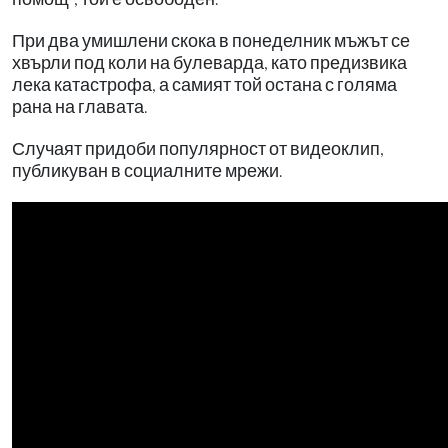
При два умишлени скока в понеделник мъжът се
хвърли под коли на булеварда, като предизвика
лека катастрофа, а самият той остана с голяма
рана на главата.
Случаят придоби популярност от видеоклип,
публикуван в социалните мрежи.