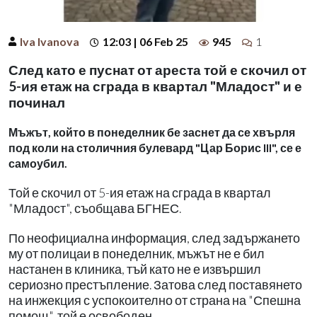
Iva Ivanova
12:03 | 06 Feb 25
945
1
След като е пуснат от ареста той е скочил от
5-ия етаж на сграда в квартал "Младост" и е
починал
Мъжът, който в понеделник бе заснет да се хвърля
под коли на столичния булевард "Цар Борис III", се е
самоубил.
Той е скочил от 5-ия етаж на сграда в квартал
"Младост", съобщава БГНЕС.
По неофициална информация, след задържането
му от полицаи в понеделник, мъжът не е бил
настанен в клиника, тъй като не е извършил
сериозно престъпление. Затова след поставянето
на инжекция с успокоително от страна на "Спешна
помощ", той е освободен.