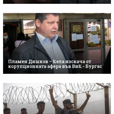
Пламен Дишков – Кела изскача от
корупционната афера във ВиК - Бургас