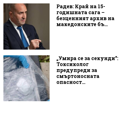
Радев: Край на 15-
годишната сага –
безценният архив на
македонските бъ...
„Умира се за секунди“:
Токсиколог
предупреди за
смъртоносната
опасност...