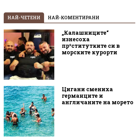
НАЙ-ЧЕТЕНИ
НАЙ-КОМЕНТИРАНИ
„Калашниците“
изнесоха
пр*ститутките си в
морските курорти
Цигани смениха
германците и
англичаните на морето