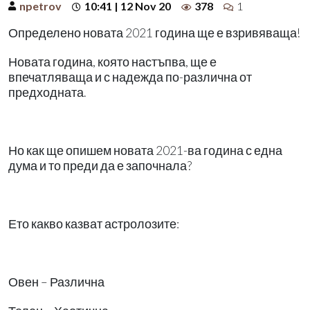
npetrov
10:41 | 12 Nov 20
378
1
Определено новата 2021 година ще е взривяваща!
Новата година, която настъпва, ще е
впечатляваща и с надежда по-различна от
предходната.
Но как ще опишем новата 2021-ва година с една
дума и то преди да е започнала?
Ето какво казват астролозите:
Овен – Различна