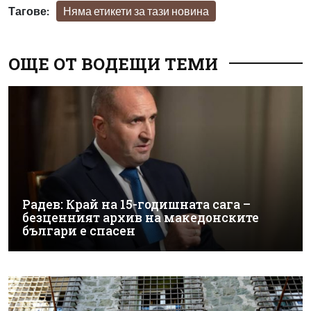
Тагове:
Няма етикети за тази новина
ОЩЕ ОТ ВОДЕЩИ ТЕМИ
Радев: Край на 15-годишната сага –
безценният архив на македонските
българи е спасен