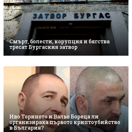
Смърт, болести, корупция и бягства
тресат Бургаския затвор
Иво Ториното и Вальо Бореца ли
организираха първото криптоубийство
в България?