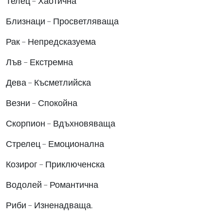
Телец – Хаотична
Близнаци – Просветляваща
Рак – Непредсказуема
Лъв – Екстремна
Дева – Късметлийска
Везни – Спокойна
Скорпион – Вдъхновяваща
Стрелец – Емоционална
Козирог – Приключенска
Водолей – Романтична
Риби – Изненадваща.