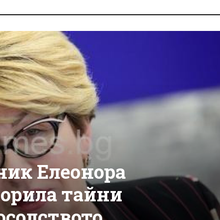
ник Елеонора
орила тайни
осолството