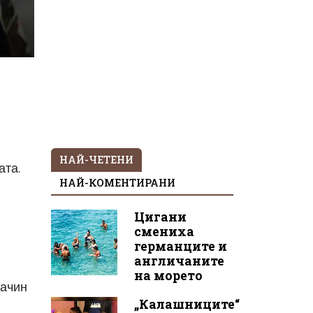
НАЙ-ЧЕТЕНИ
ата.
НАЙ-КОМЕНТИРАНИ
Цигани
смениха
германците и
англичаните
на морето
начин
„Калашниците“