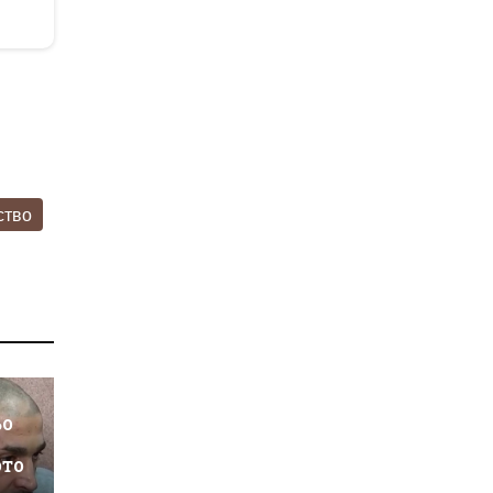
ство
ьо
ото