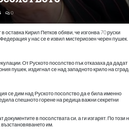
5
0
в оставка Кирил Петков обяви, че изгонва 70 руски
Федерация у нас се е извил мистериозен черен пушек.
екулации. От Руското посолство пък отказаха да дадат
ния пушек, издигнал се над западното крило на сград
щия се дим над Руското посолство да е била именно
едила спешното горене на редица важни секретни
 документите в посолствата си, а ги изгарят. По този 
 възстановяването им.