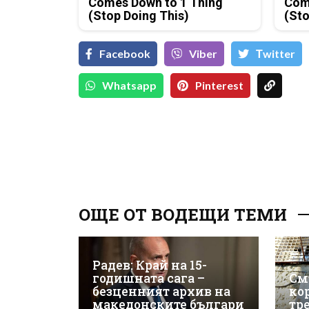
Comes Down to 1 Thing
Com
(Stop Doing This)
(Sto
Facebook
Viber
Тwitter
Whatsapp
Pinterest
ОЩЕ ОТ ВОДЕЩИ ТЕМИ
Радев: Край на 15-
годишната сага –
См
безценният архив на
ко
македонските българи
тр