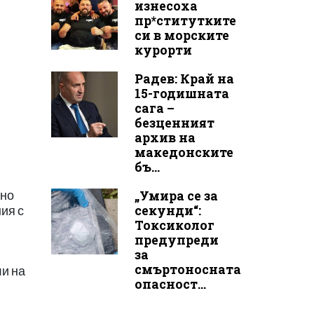
изнесоха
пр*ститутките
си в морските
курорти
Радев: Край на
15-годишната
сага –
безценният
архив на
македонските
бъ...
„Умира се за
ено
секунди“:
ия с
Токсиколог
предупреди
за
смъртоносната
ли на
опасност...