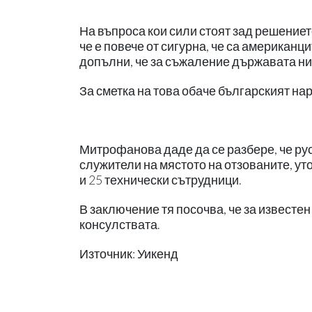
На въпроса кои сили стоят зад решениет
че е повече от сигурна, че са американци
допълни, че за съжаление държавата ни
За сметка на това обаче българският нар
Митрофанова даде да се разбере, че ру
служители на мястото на отзованите, ут
и 25 технически сътрудници.
В заключение тя посочва, че за известен
консулствата.
Източник: Уикенд