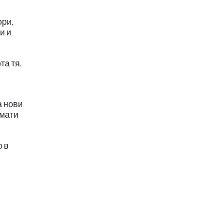
ори,
и и
та тя.
а нови
омати
о в