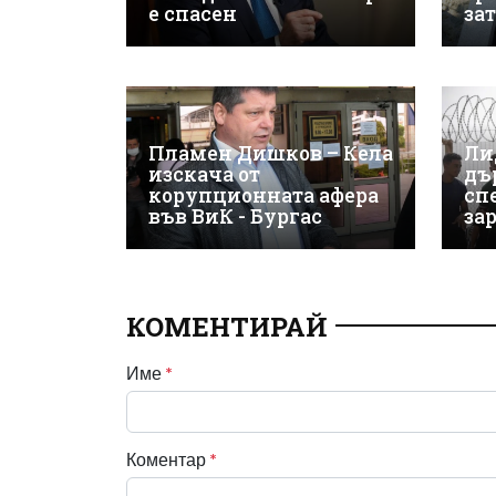
е спасен
за
Пламен Дишков – Кела
Ли
изскача от
дъ
корупционната афера
сп
във ВиК - Бургас
за
КОМЕНТИРАЙ
Име
*
Коментар
*