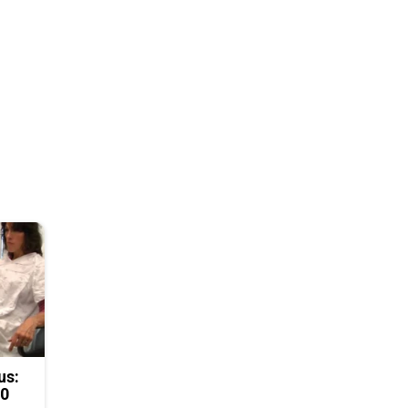
us:
50