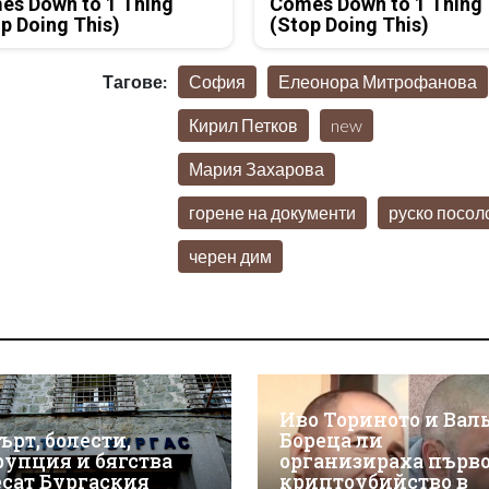
es Down to 1 Thing
Comes Down to 1 Thing
p Doing This)
(Stop Doing This)
Тагове:
София
Елеонора Митрофанова
Кирил Петков
new
Мария Захарова
горене на документи
руско посол
черен дим
Иво Ториното и Вал
ърт, болести,
Бореца ли
рупция и бягства
организираха първ
есат Бургаския
криптоубийство в