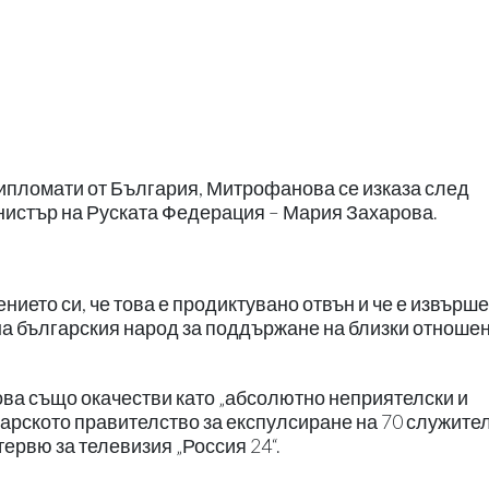
дипломати от България, Митрофанова се изказа след
истър на Руската Федерация – Мария Захарова.
ието си, че това е продиктувано отвън и че е извърш
на българския народ за поддържане на близки отношен
а също окачестви като „абсолютно неприятелски и
арското правителство за експулсиране на 70 служите
тервю за телевизия „Россия 24“.