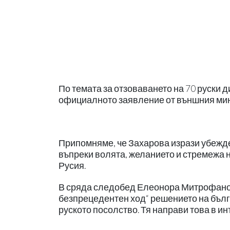
По темата за отзоваването на 70 руски 
официалното заявление от външния мин
Припомняме, че Захарова изрази убежден
въпреки волята, желанието и стремежа 
Русия.
В сряда следобед Елеонора Митрофанов
безпрецедентен ход“ решението на бълг
руското посолство. Тя направи това в ин