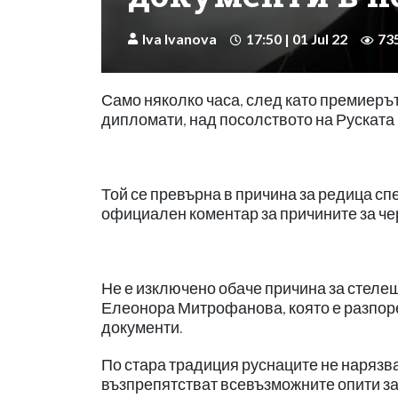
Iva Ivanova
17:50 | 01 Jul 22
73
Само няколко часа, след като премиерът 
дипломати, над посолството на Руската 
Той се превърна в причина за редица сп
официален коментар за причините за чер
Не е изключено обаче причина за стеле
Елеонора Митрофанова, която е разпор
документи.
По стара традиция руснаците не нарязват
възпрепятстват всевъзможните опити за