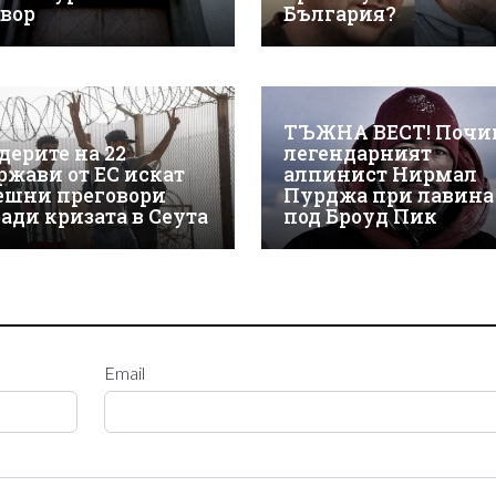
твор
България?
ТЪЖНА ВЕСТ! Почи
дерите на 22
легендарният
ржави от ЕС искат
алпинист Нирмал
ешни преговори
Пурджа при лавина
ради кризата в Сеута
под Броуд Пик
Email