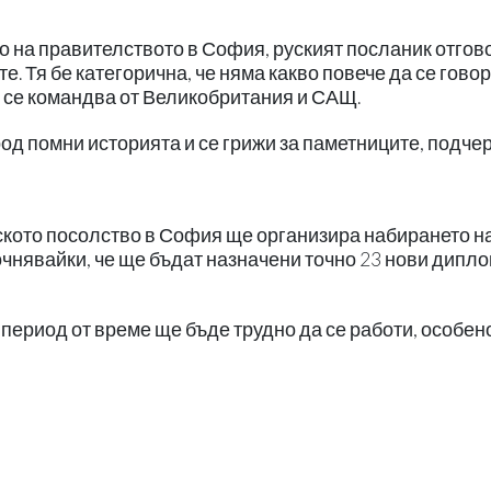
о на правителството в София, руският посланик отгов
те. Тя бе категорична, че няма какво повече да се говор
 се командва от Великобритания и САЩ.
од помни историята и се грижи за паметниците, подчер
ското посолство в София ще организира набирането н
очнявайки, че ще бъдат назначени точно 23 нови дипл
 период от време ще бъде трудно да се работи, особен