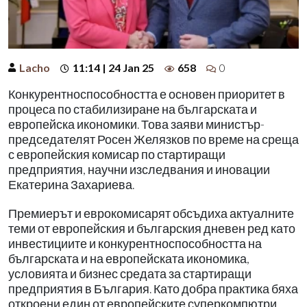
Lacho
11:14 | 24 Jan 25
658
0
Конкурентноспособността е основен приоритет в
процеса по стабилизиране на българската и
европейска икономики. Това заяви министър-
председателят Росен Желязков по време на среща
с европейския комисар по стартиращи
предприятия, научни изследвания и иновации
Екатерина Захариева.
Премиерът и еврокомисарят обсъдиха актуалните
теми от европейския и българския дневен ред като
инвестициите и конкурентноспособността на
българската и на европейската икономика,
условията и бизнес средата за стартиращи
предприятия в България. Като добра практика бяха
откроени един от европейските суперкомпютри,