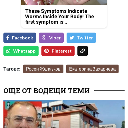
These Symptoms Indicate
Worms Inside Your Body! The
first symptom is ..
Facebook
Viber
Тwitter
Whatsapp
Pinterest
Тагове:
Росен Желязков
Екатерина Захариева
ОЩЕ ОТ ВОДЕЩИ ТЕМИ