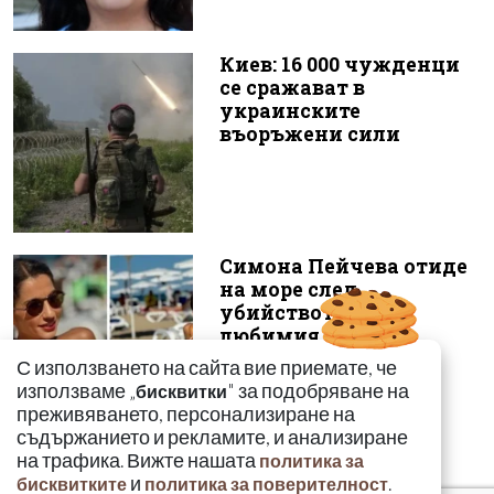
Киев: 16 000 чужденци
се сражават в
украинските
въоръжени сили
Симона Пейчева отиде
на море след
убийството на
любимия й Владо
Загато...
С използването на сайта вие приемате, че
използваме „
" за подобряване на
бисквитки
преживяването, персонализиране на
съдържанието и рекламите, и анализиране
на трафика. Вижте нашата
политика за
и
.
бисквитките
политика за поверителност