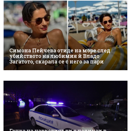
Симона Пейчева отиде на море след
убийството на любимия й Владо
Загатото, скарала се с него за пари
Гонка на наркодилъри с полицаи в