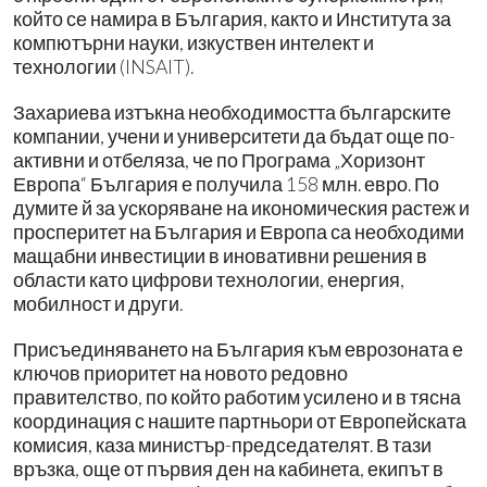
който се намира в България, както и Института за
компютърни науки, изкуствен интелект и
технологии (INSAIT).
Захариева изтъкна необходимостта българските
компании, учени и университети да бъдат още по-
активни и отбеляза, че по Програма „Хоризонт
Европа“ България е получила 158 млн. евро. По
думите й за ускоряване на икономическия растеж и
просперитет на България и Европа са необходими
мащабни инвестиции в иновативни решения в
области като цифрови технологии, енергия,
мобилност и други.
Присъединяването на България към еврозоната е
ключов приоритет на новото редовно
правителство, по който работим усилено и в тясна
координация с нашите партньори от Европейската
комисия, каза министър-председателят. В тази
връзка, още от първия ден на кабинета, екипът в