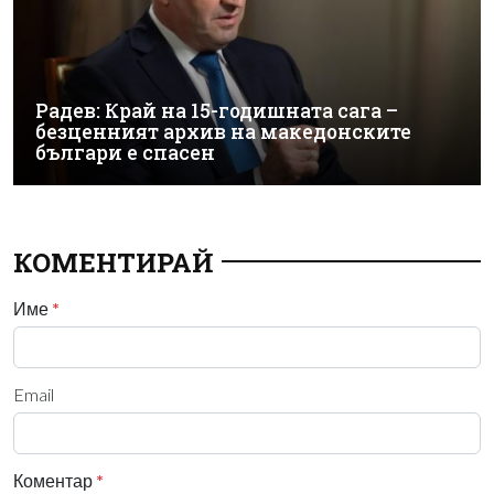
Радев: Край на 15-годишната сага –
безценният архив на македонските
българи е спасен
КОМЕНТИРАЙ
Име
*
Email
Коментар
*