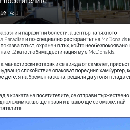
т посетителите
519
1
заразни и паразитни болести, а център на тяхното
л Paradise и по-специално ресторантът на McDonalds 
 показва тлъст, охранен плъх, който необезпокоявано
на ет.2 като любима дестинация му е McDonalds.
на манастирски котарак и се вижда от самолет, присъс
 учудващо спокойствие опаковат поредния хамбургер, к
е дете, я на бременна жена, решили да утолят глада с
д в краката на посетителите, се отправи тържествено
дположим какво ще прави и в какво ще се омаже, най-
тателите.