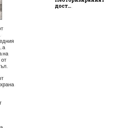
дост...
от
а
редния
, а
а на
 от
ъл.
от
 храна
т
на