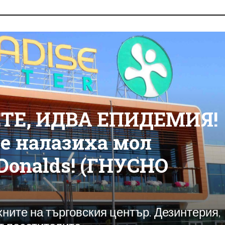
ТЕ, ИДВА ЕПИДЕМИЯ!
е налазиха мол
Donalds! (ГНУСНО
хните на търговския център. Дезинтерия,