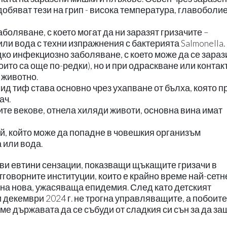
обяват тези на грип - висока температура, главоболие
боляване, с което могат да ни заразят гризачите –
ли вода с техни изпражнения с бактерията Salmonella.
ядко инфекциозно заболяване, с което може да се зараз
оито са още по-редки), но и при одраскване или контак
 животно.
вид тиф става основно чрез ухапване от бълха, която п
ач.
ите векове, отнела хиляди животи, основна вина имат
ей, който може да попадне в човешкия организъм
 или вода.
ави евтини сензации, показващи щъкащите гризачи в
отговорните институции, които е крайно време най-сетн
р на нова, ужасяваща епидемия. След като детският
 декември 2024 г. не трогна управляващите, а побоите
ме държавата да се събуди от сладкия си сън за да за