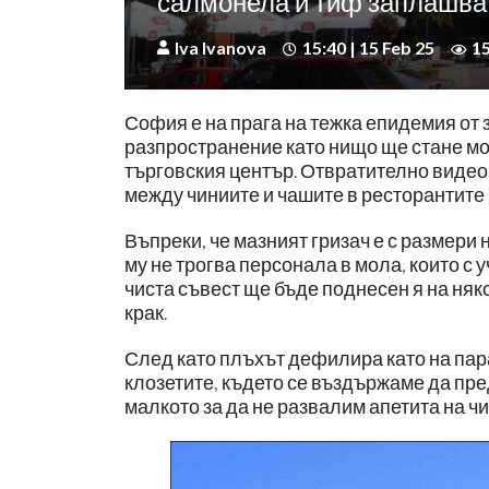
салмонела и тиф заплашва
Iva Ivanova
15:40 | 15 Feb 25
1
София е на прага на тежка епидемия от 
разпространение като нищо ще стане мо
търговския център. Отвратително видео
между чиниите и чашите в ресторантите 
Въпреки, че мазният гризач е с размери 
му не трогва персонала в мола, които с
чиста съвест ще бъде поднесен я на няко
крак.
След като плъхът дефилира като на пара
клозетите, където се въздържаме да пре
малкото за да не развалим апетита на чи