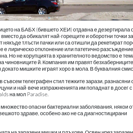
лицето на БАБХ (бившето ХЕИ) отдавна е дезертирала 
 вместо да обикалят най-горещите и оборотни точки з
т някъде тлъсти пачки или са отишли да рекетират по
не е лирическо отклонение или патетично разсъждение
вна. Но не корупцията в хранителното ведомство е тем
на чиновниците й. Компания им правят безхаберниците
докато мишките играят хоро в мола. В буквалния смис
в съвсем телеграфен стил тежките зарази, разнасяни 
уцуни и най-вече изпражненията им попаднат в досег с
lds на мол Paradise.
 множество опасни бактериални заболявания, някои о
вешкото здраве, особено ако не са диагностицирани
ната на заразени мишки и плъхове. Освен чрез заразе