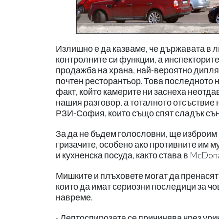
Излишно е да казваме, че държавата в 
контролните си функции, а инспекторите
продажба на храна, най-вероятно дипля
почтен ресторантьор. Това последното 
факт, който камерите ни заснеха неотда
нашия разговор, а тоталното отсъствие 
РЗИ-София, които също спят сладък сън 
За да не бъдем голословни, ще изброим 
гризачите, особено ако противните им м
и кухненска посуда, както става в McDona
Мишките и плъховете могат да пренасят
които да имат сериозни последици за чо
навреме.
- Лептоспирозата се причинява чрез ури