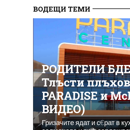
ВОДЕЩИ ТЕМИ
РОДИТЕЛИ БДЕ
Тлъсти плъхов
PARADISE и Mc
ВИДЕО)
Гризачите ядат и с€рат в ку