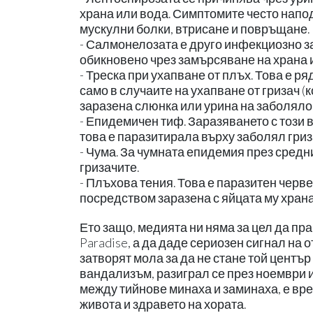
храна или вода. Симптомите често напод
мускулни болки, втрисане и повръщане.
- Салмонелозата е друго инфекциозно за
обикновено чрез замърсяване на храна и
- Треска при ухапване от плъх. Това е р
само в случаите на ухапване от гризач (к
заразена слюнка или урина на заболяло
- Епидемичен тиф. Заразяването с този 
това е паразитирала върху заболял гриз
- Чума. За чумната епидемия през средн
гризачите.
- Плъхова тения. Това е паразитен черв
посредством заразена с яйцата му храна
Ето защо, медията ни няма за цел да пр
Paradise, а да даде сериозен сигнал на 
затворят мола за да не стане той центъ
вандализъм, разиграл се през ноември и
между тийнове минаха и заминаха, е вре
живота и здравето на хората.