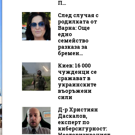
П...
След случая с
родилката от
Варна: Още
едно
семейство
разказа за
бремен...
Киев: 16 000
чужденци се
сражават в
украинските
въоръжени
сили
Д-р Християн
Даскалов,
експерт по
киберсигурност:
Неоторизираният