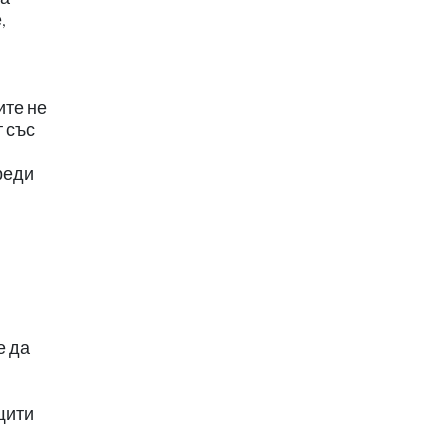
,
ите не
т със
реди
е да
щити