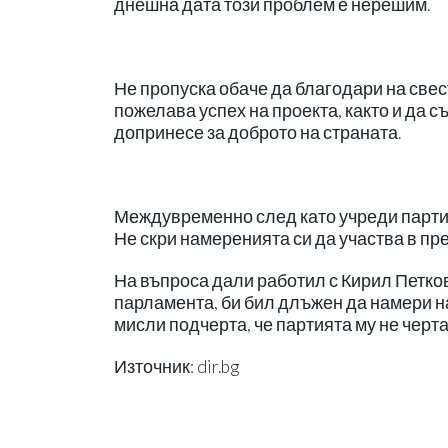
днешна дата този проблем е нерешим.
Не пропуска обаче да благодари на свест
пожелава успех на проекта, както и да съ
допринесе за доброто на страната.
Междувременно след като учреди партия
Не скри намеренията си да участва в пр
На въпроса дали работил с Кирил Петков
парламента, би бил длъжен да намери на
мисли подчерта, че партията му не черта
Източник: dir.bg