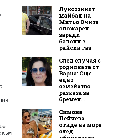
н
Луксозният
а
майбах на
Митьо Очите
опожарен
заради
балони с
райски газ
След случая с
родилката от
Варна: Още
едно
семейство
а
разказа за
бремен...
лни.
Симона
Пейчева
отиде на море
а е
след
е към
убийството