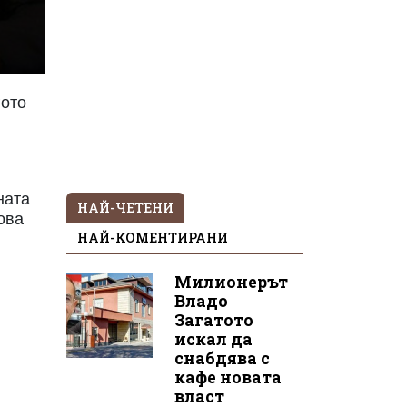
гото
ната
НАЙ-ЧЕТЕНИ
това
НАЙ-КОМЕНТИРАНИ
Милионерът
Владо
Загатото
искал да
снабдява с
кафе новата
власт