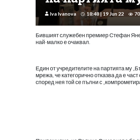
Iva Ivanova
18:48 | 19 Jun 22
70
Бившият служебен премиер Стефан Янев 
най-малко е очаквал.
Един от учредителите на партията му „
мрежа, че категорично отказва да е част 
според нея той се пълни с „компрометир