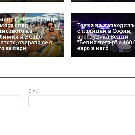
мона Пейчева отиде
 море след
Гонка на наркодил
ийството на
с полицаи в София,
бимия й Владо
арестуваха Венци
атото, скарала се с
"Белия негър" с 460 
го за пари
евро в него
Email