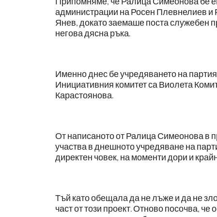
Припомняме, че Ралица Симеонова бе ек
администрации на Росен Плевнелиев и Р
Янев, докато заемаше поста служебен п
негова дясна ръка.
Именно днес бе учредяването на партия
Инициативния комитет са Виолета Коми
Карастоянова.
От написаното от Ралица Симеонова в пр
участва в днешното учредяване на парти
директен човек, на моменти дори и крайн
Тъй като обещала да не лъже и да не зл
част от този проект. Отново посочва, че 