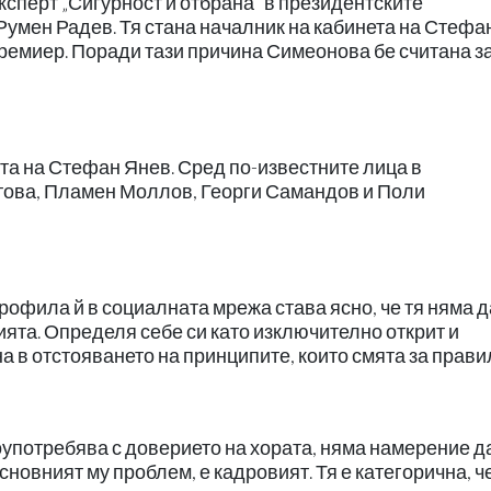
сперт „Сигурност и отбрана“ в президентските
умен Радев. Тя стана началник на кабинета на Стефа
ремиер. Поради тази причина Симеонова бе считана з
та на Стефан Янев. Сред по-известните лица в
това, Пламен Моллов, Георги Самандов и Поли
офила й в социалната мрежа става ясно, че тя няма д
ята. Определя себе си като изключително открит и
а в отстояването на принципите, които смята за прави
оупотребява с доверието на хората, няма намерение д
основният му проблем, е кадровият. Тя е категорична, ч