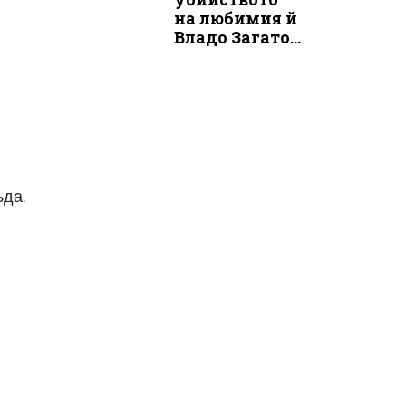
на любимия й
Владо Загато...
ъда.