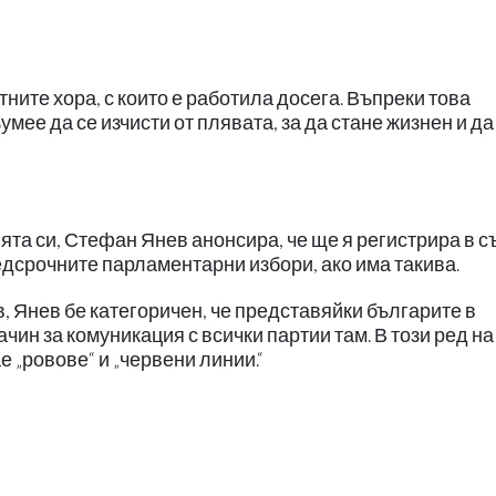
ните хора, с които е работила досега. Въпреки това
умее да се изчисти от плявата, за да стане жизнен и да
та си, Стефан Янев анонсира, че ще я регистрира в с
едсрочните парламентарни избори, ако има такива.
, Янев бе категоричен, че представяйки българите в
чин за комуникация с всички партии там. В този ред на
е „ровове“ и „червени линии.“