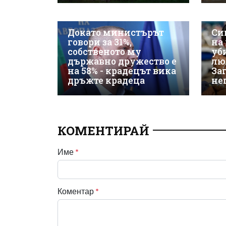
Докато министърът
Си
говори за 31%,
на
собственото му
уб
държавно дружество е
лю
на 58% - крадецът вика
Заг
дръжте крадеца
не
КОМЕНТИРАЙ
Име
*
Коментар
*