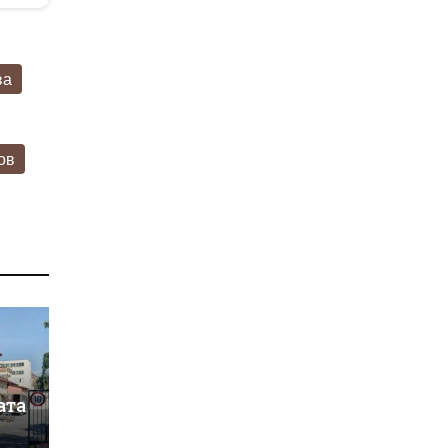
ва
ов
ата