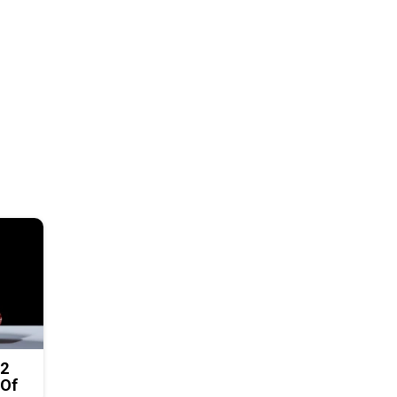
 2
 Of