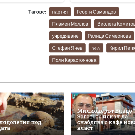
Тагове:
партия
Георги Самандов
Пламен Моллов
Виолета Комито
учредяване
Ралица Симеонова
Стефан Янев
new
Кирил Петк
Поли Карастоянова
Милионерът Владо
Загатото искал да
лядолетия под
снабдява с кафе нов
дата
власт