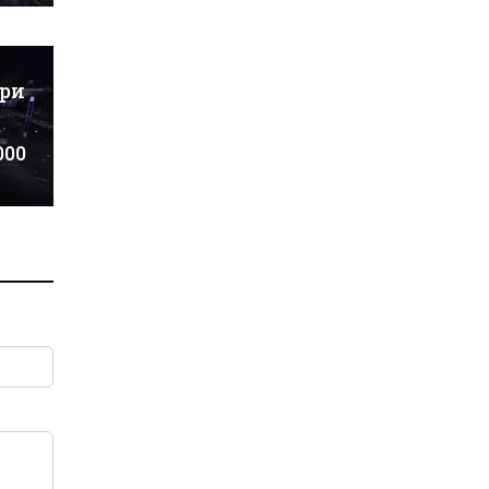
ъри
000