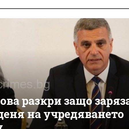
ова разкри защо заряз
деня на учредяването
у