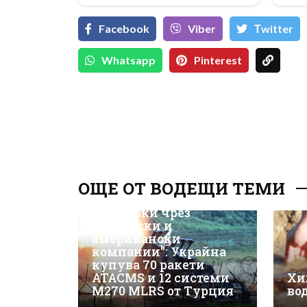
Facebook
Viber
Тwitter
Whatsapp
Pinterest
ОЩЕ ОТ ВОДЕЩИ ТЕМИ
"Доставки чрез
български и
американски
компании": Украйна
купува 70 ракети
ATACMS и 12 системи
Хи
M270 MLRS от Турция
во