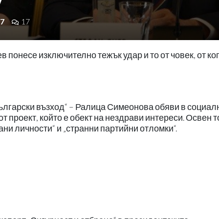
7
17
понесе изключително тежък удар и то от човек, от ко
Български възход“ – Ралица Симеонова обяви в социал
от проект, който е обект на нездрави интереси. Освен 
ани личности“ и „странни партийни отломки“.