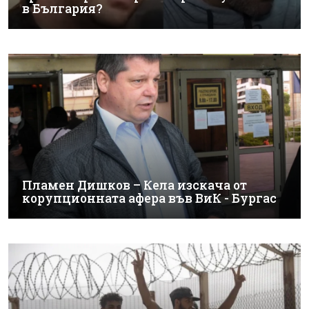
в България?
Пламен Дишков – Кела изскача от
корупционната афера във ВиК - Бургас