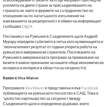
усилията на двете страни за присъединяването на
страната ни, както и формите на сътрудничество по
отношение на по-нататъшното изпълнение на
изискванията за реципрочност и обмен на информация",
съобщава Digi24.
Посланикът на Румъния в Съединените щати Андрей
Мурару определи събитието в петък като кулминацията и
"окончателният резултат от години упорита работа на
румънски и американски служители. Посочването на
Румъния в американската програма за премахване на
визите е важно признание за нашите общи икономически
интереси и интереси в областта на сигурността".
Какво е Visa Waiver
Програмата Visa Waiver е представена и във Facebook
публикацията на румънското посолство в САЩ. Това е
"цялостно партньорство за сигурност между
Съединените щати и определени държави, което