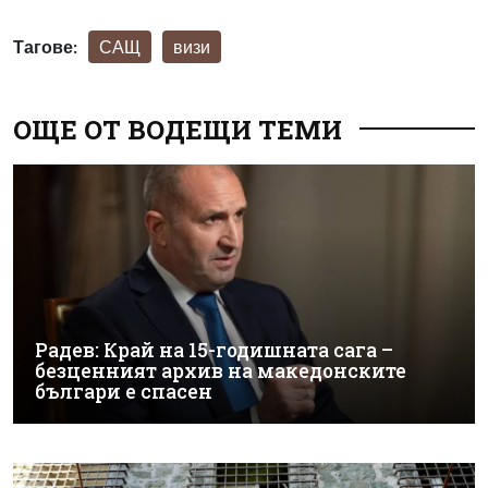
Тагове:
САЩ
визи
ОЩЕ ОТ ВОДЕЩИ ТЕМИ
Радев: Край на 15-годишната сага –
безценният архив на македонските
българи е спасен