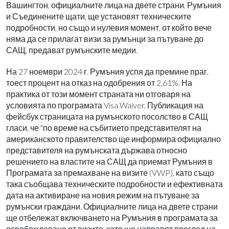
Вашингтон, официалните лица на двете страни, Румъния
и Съединените щати, ще установят техническите
подробности, но също и нулевия момент, от който вече
няма да се прилагат визи за румънци за пътуване до
САЩ, предават румънските медии.
На 27 ноември 2024 г. Румъния успя да премине праг,
тоест процент на отказ на одобрения от 2,61%. На
практика от този момент страната ни отговаря на
условията по програмата Visa Waiver. Публикация на
фейсбук страницата на румънското посолство в САЩ
гласи, че "по време на събитието представителят на
американското правителство ще информира официално
представителя на румънската държава относно
решението на властите на САЩ да приемат Румъния в
Програмата за премахване на визите (VWP), като също
така съобщава техническите подробности и ефективната
дата на активиране на новия режим на пътуване за
румънски граждани. Официалните лица на двете страни
ще отбележат включването на Румъния в програмата за
освобождаване от визите, като ще направят преглед на