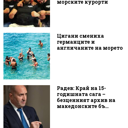
морските курорти
Цигани смениха
германците и
англичаните на морето
Радев: Край на 15-
годишната сага –
безценният архив на
македонските бъ...