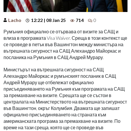
Lacho
12:22 | 08 Jan 25
714
0
Румъния официално се отървава от визите за САЩ и
влиза в програмата Visa Waiver. Среща в този контекст ще
се проведе в петък във Вашингтон между министъра на
вътрешната сигурност на САЩ Алехандро Майоркас и
посланика на Румъния в САЩ Андрей Мурару.
Министърът на вътрешната сигурност на САЩ
Алехандро Майоркас и румънският посланик в САЩ
Андрей Мурару ще отбележат официално
присъединяването на Румъния към програмата на САЩ
за премахване на визите. Срещата ще се състои в
централата на Министерството на вътрешната сигурност
във Вашингтон, окръг Колумбия. Двамата ще запишат
официално присъединяването на страната към
американската програма за премахване на визите. По
време на тази среща, която ще се проведе във