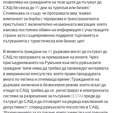
позволява на гражданите на тези щати да пътуват до
САЩ без виза до 90 дни за туризъм или бизнес".
Споменава се също, че програмата има "важен
компонент за борба с тероризма и трансграничната
престъпност, включително незаконната миграция, което
изисква постоянен обмен на информация с участващите
страни, като същевременно подкрепя търговията и
пътуванията с туристическа или бизнес цел".
В момента граждани на 42 държави могат да пътуват до
САЩ по програмата за премахване на визите. Чрез
присъединяването на Румъния към него румънските
граждани "вече няма да трябва да провеждат интервюта
в американско консулство, което прави процедурата
много по-евтина и отнемаща време". Гражданите на
държави, включени в безвизовия режим, които искат да
отидат в САЩ, трябва да се „регистрират в електронната
система за разрешение за пътуване (ESTA) преди да
пътуват до САЩ и да отговарят на редица изисквания за
допустимост“, според румънското посолство в САЩ.
"Разрешението за пътуване, което замества настоящите