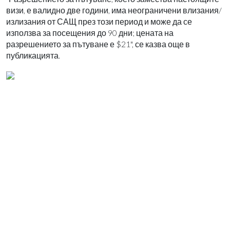
визи, е валидно две години, има неограничени влизания/
излизания от САЩ през този период и може да се
използва за посещения до 90 дни; цената на
разрешението за пътуване е $21", се казва още в
публикацията.