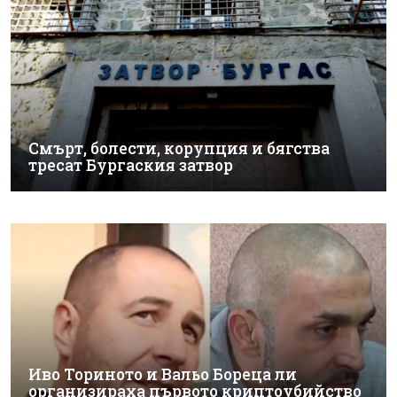
Смърт, болести, корупция и бягства
тресат Бургаския затвор
Иво Ториното и Вальо Бореца ли
организираха първото криптоубийство