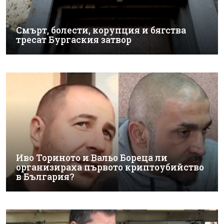
Смърт, болести, корупция и бягства
тресат Бургаския затвор
Иво Ториното и Вальо Бореца ли
организираха първото криптоубийство
в България?