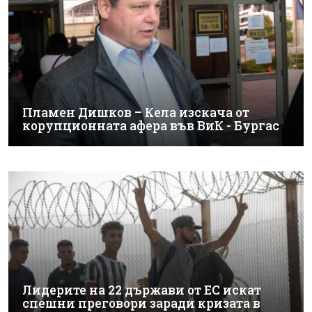
Пламен Дишков – Кела изскача от
корупционната афера във ВиК - Бургас
Лидерите на 22 държави от ЕС искат
спешни преговори заради кризата в