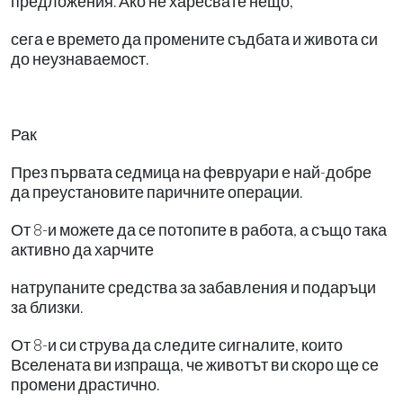
предложения. Ако не харесвате нещо,
сега е времето да промените съдбата и живота си
до неузнаваемост.
Рак
През първата седмица на февруари е най-добре
да преустановите паричните операции.
От 8-и можете да се потопите в работа, а също така
активно да харчите
натрупаните средства за забавления и подаръци
за близки.
От 8-и си струва да следите сигналите, които
Вселената ви изпраща, че животът ви скоро ще се
промени драстично.