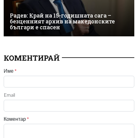
Радев: Край на 15-годишната сага –
безценният архив на македонските
българи е спасен
КОМЕНТИРАЙ
Име
*
Email
Коментар
*