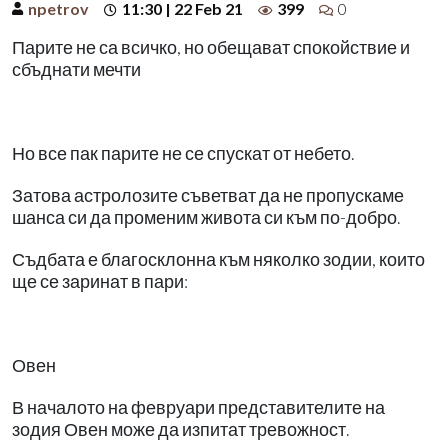
npetrov
11:30 | 22 Feb 21
399
0
Парите не са всичко, но обещават спокойствие и
сбъднати мечти
Но все пак парите не се спускат от небето.
Затова астролозите съветват да не пропускаме
шанса си да променим живота си към по-добро.
Съдбата е благосклонна към няколко зодии, които
ще се заринат в пари:
Овен
В началото на февруари представителите на
зодия Овен може да изпитат тревожност.