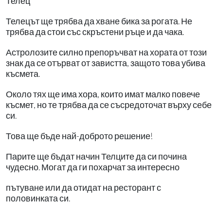
Телец
Телецът ще трябва да хване бика за рогата. Не
трябва да стои със скръстени ръце и да чака.
Астролозите силно препоръчват на хората от този
знак да се отърват от завистта, защото това убива
късмета.
Около тях ще има хора, които имат малко повече
късмет, но те трябва да се съсредоточат върху себе
си.
Това ще бъде най-доброто решение!
Парите ще бъдат начин Телците да си почина
чудесно. Могат да ги похарчат за интересно
пътуване или да отидат на ресторант с
половинката си.