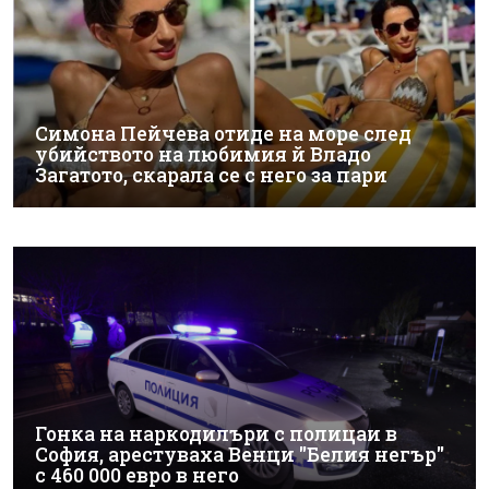
Симона Пейчева отиде на море след
убийството на любимия й Владо
Загатото, скарала се с него за пари
Гонка на наркодилъри с полицаи в
София, арестуваха Венци "Белия негър"
с 460 000 евро в него