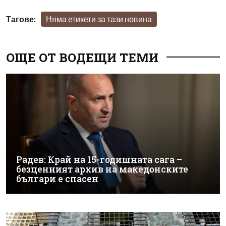
Тагове:
Няма етикети за тази новина
ОЩЕ ОТ ВОДЕЩИ ТЕМИ
Радев: Край на 15-годишната сага –
безценният архив на македонските
българи е спасен