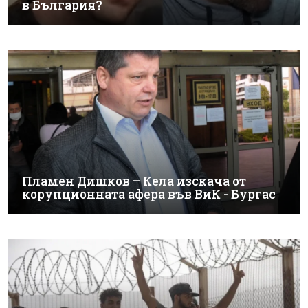
в България?
Пламен Дишков – Кела изскача от
корупционната афера във ВиК - Бургас