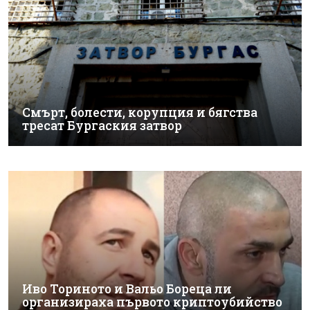
Смърт, болести, корупция и бягства
тресат Бургаския затвор
Иво Ториното и Вальо Бореца ли
организираха първото криптоубийство