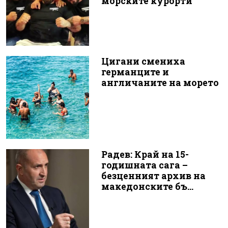
морските курорти
Цигани смениха
германците и
англичаните на морето
Радев: Край на 15-
годишната сага –
безценният архив на
македонските бъ...