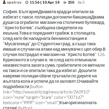
npetrov
11:56 | 10 Apr 14
350
0
София, БългарияДвамата крадци опитали за
избягат с такси, полицаи догонили бакшишаДвама
души са ограбили магазин на столичния булевард
"Христо Ботев", съобщиха свидетели на
екшъна.Това е поредният грабеж в столицата,
след като бе нападната бензиностанция в
"Мусагеница" до Студентски град, а също така
имаше и случаи на атаки над минувачи с цел обир.В
случая пострадал е магазин на "Христо Ботев" 126.
Куриозното в случая е, че след като отмъкнали
неизвестната засега сума, грабителите се метнали
на такси и се опитали така да избягат. Дошлите
навреме полицаи обаче тръгнали по дирите на
жълтата кола и успели да ги заловят.Очаквайте
подробности [button
link="http://www.blitz.bg/news/article/260910"
icon="none" target="blank" color="0071d7"
textcolor="ffffff" size="small"]Към оригиналната
статия[/button]