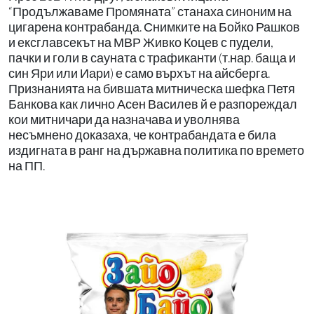
“Продължаваме Промяната” станаха синоним на
цигарена контрабанда. Снимките на Бойко Рашков
и ексглавсекът на МВР Живко Коцев с пудели,
пачки и голи в сауната с трафиканти (т.нар. баща и
син Яри или Иари) е само върхът на айсберга.
Признанията на бившата митническа шефка Петя
Банкова как лично Асен Василев й е разпореждал
кои митничари да назначава и уволнява
несъмнено доказаха, че контрабандата е била
издигната в ранг на държавна политика по времето
на ПП.