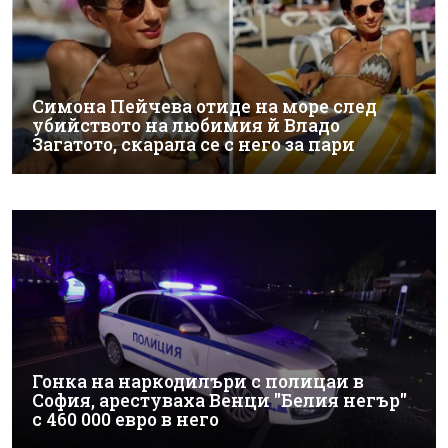
Симона Пейчева отиде на море след
убийството на любимия й Владо
Загатото, скарала се с него за пари
Гонка на наркодилъри с полицаи в
София, арестуваха Венци "Белия негър"
с 460 000 евро в него