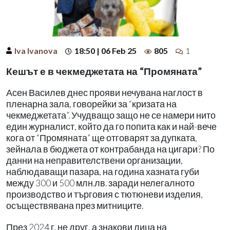
Iva Ivanova
18:50 | 06 Feb 25
805
1
Кешът е в чекмеджетата на “Промяната”
Асен Василев днес прояви нечувана наглост в
пленарна зала, говорейки за “кризата на
чекмеджетата”. Учудващо защо не се намери нито
един журналист, който да го попита как и най-вече
кога от “Промяната” ще отговарят за дупката,
зейнала в бюджета от контрабанда на цигари? По
данни на неправителствени организации,
наблюдаващи пазара, на година хазната губи
между 300 и 500 млн.лв. заради нелегалното
производство и търговия с тютюневи изделия,
осъществявана през митниците.
През 2024 г. не друг, а знакови лица на