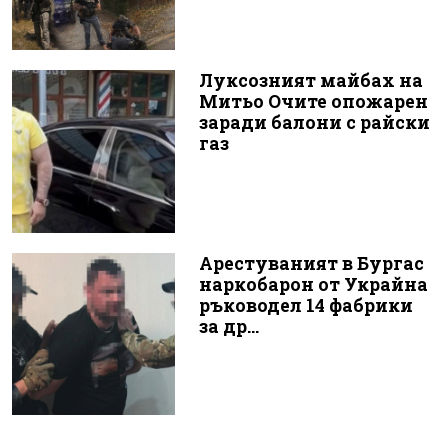
Луксозният майбах на
Митьо Очите опожарен
заради балони с райски
газ
Арестуваният в Бургас
наркобарон от Украйна
ръководел 14 фабрики
за др...