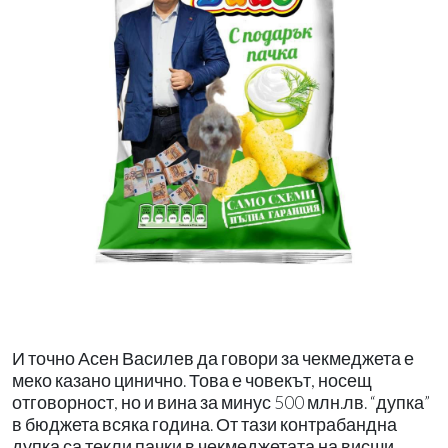
И точно Асен Василев да говори за чекмеджета е
меко казано цинично. Това е човекът, носещ
отговорност, но и вина за минус 500 млн.лв. “дупка”
в бюджета всяка година. От тази контрабандна
дупка са текли пачки в чекмеджетата на висши