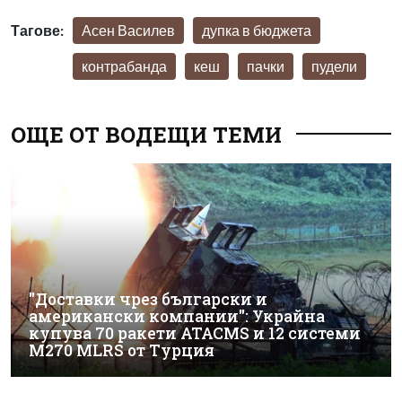
Тагове:
Асен Василев
дупка в бюджета
контрабанда
кеш
пачки
пудели
ОЩЕ ОТ ВОДЕЩИ ТЕМИ
"Доставки чрез български и
американски компании": Украйна
купува 70 ракети ATACMS и 12 системи
M270 MLRS от Турция