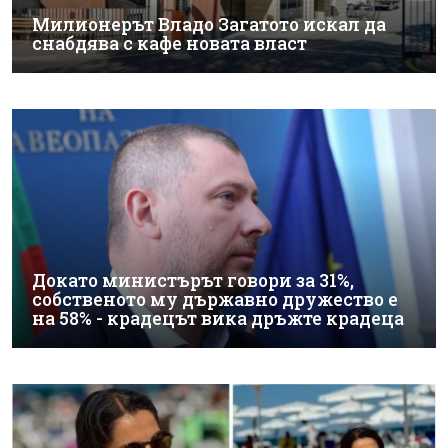
Милионерът Владо Загатото искал да
снабдява с кафе новата власт
Докато министърът говори за 31%,
собственото му държавно дружество е
на 58% - крадецът вика дръжте крадеца