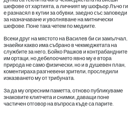
шефове от хартията, а личният му шофьор Лъчо ги
е разнасял в кутии за обувки, заедно със заповеди
за назначаване и уволняване на митнически
шефове. Поне така четем по медиите.
Всеки друг на мястото на Василев би си замълчал,
знаейки какво има събрано в чекмеджетата на
службите за него, Бойко Рашков и контрабандните
им ортаци, но дебелоочието явно му е втора
природа не само физически, но и в душевен план,
коментираха разгневени зрители, проследили
изказването му от трибуната.
За да му опресним паметта, отново публикуваме
знаковите клипчета и снимки, даващи поне
частичен отговор на въпроса къде са парите.