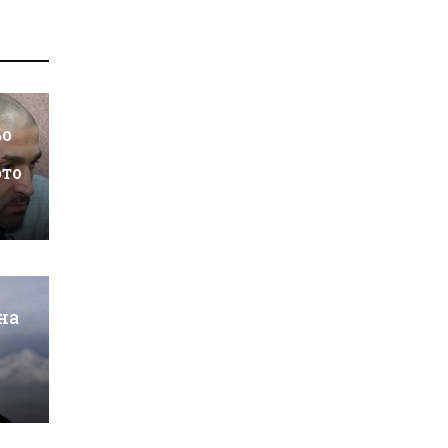
ьо
ото
на