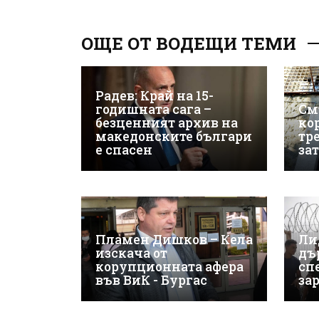
ОЩЕ ОТ ВОДЕЩИ ТЕМИ
Радев: Край на 15-
годишната сага –
См
безценният архив на
ко
македонските българи
тр
е спасен
за
Пламен Дишков – Кела
Ли
изскача от
дъ
корупционната афера
сп
във ВиК - Бургас
за