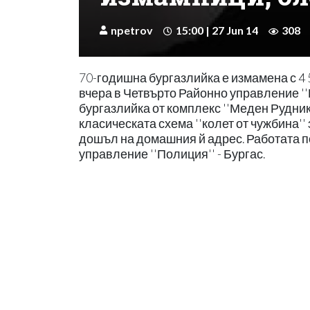
npetrov
15:00 | 27 Jun 14
308
70-годишна бургазлийка е измамена с 4 
вчера в Четвърто Районно управление ''
бургазлийка от комплекс ''Меден Рудник
класическата схема ''колет от чужбина'' 
дошъл на домашния й адрес. Работата п
управление ''Полиция'' - Бургас.