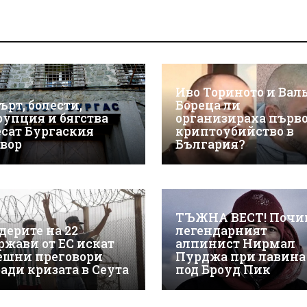
Иво Ториното и Вал
ърт, болести,
Бореца ли
рупция и бягства
организираха първ
есат Бургаския
криптоубийство в
твор
България?
ТЪЖНА ВЕСТ! Почи
дерите на 22
легендарният
ржави от ЕС искат
алпинист Нирмал
ешни преговори
Пурджа при лавина
ради кризата в Сеута
под Броуд Пик