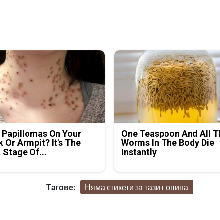
 Papillomas On Your
One Teaspoon And All T
 Or Armpit? It's The
Worms In The Body Die
t Stage Of...
Instantly
Тагове:
Няма етикети за тази новина