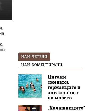
ч.
на
ж,
нно
НАЙ-ЧЕТЕНИ
НАЙ-КОМЕНТИРАНИ
Цигани
смениха
германците и
англичаните
на морето
„Калашниците“