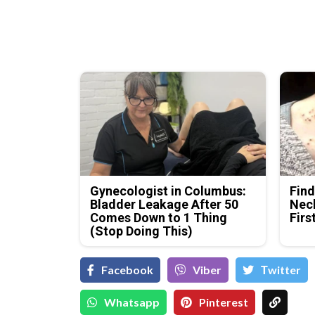
Gynecologist in Columbus:
Find
Bladder Leakage After 50
Neck
Comes Down to 1 Thing
Firs
(Stop Doing This)
Facebook
Viber
Тwitter
Whatsapp
Pinterest