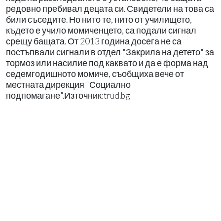
редовно пребивал децата си. Свидетели на това са
били съседите. Но нито те, нито от училището,
където е учило момиченцето, са подали сигнал
срещу бащата. От 2013 година досега не са
постъпвали сигнали в отдел "Закрила на детето" за
тормоз или насилие под каквато и да е форма над
седемгодишното момиче, съобщиха вече от
местната дирекция "Социално
подпомагане".Източник:trud.bg