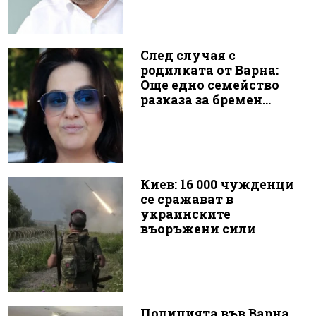
След случая с
родилката от Варна:
Още едно семейство
разказа за бремен...
Киев: 16 000 чужденци
се сражават в
украинските
въоръжени сили
Полицията във Варна