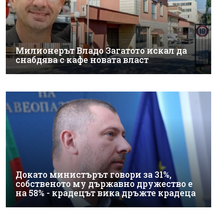
Милионерът Владо Загатото искал да
снабдява с кафе новата власт
Докато министърът говори за 31%,
собственото му държавно дружество е
на 58% - крадецът вика дръжте крадеца