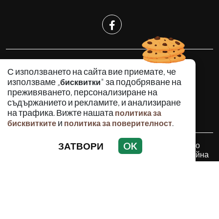
КРИМИНАЛНО
С използването на сайта вие приемате, че
ИНЦИДЕНТИ
използваме „
" за подобряване на
бисквитки
АНАЛИЗИ
преживяването, персонализиране на
съдържанието и рекламите, и анализиране
ПО СВЕТА
на трафика. Вижте нашата
политика за
ВОДЕЩИ ТЕМИ
и
.
бисквитките
политика за поверителност
ЗАТВОРИ
OK
Използването и публикуването на част или цялото
съдържание на Crimes.BG без разрешение на Медийна
група Асмара ЕООД е забранено.
© 2010 - 2026 | Crimes.BG. Всички права запазени.
РЕКЛАМА