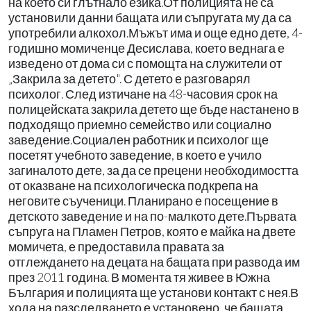
на което си глътнало езика.От полицията не са
установили данни бащата или съпругата му да са
употребили алкохол.Мъжът има и още едно дете, 4-
годишно момиченце Десислава, което веднага е
изведено от дома си с помощта на служители от
„Закрила за детето". С детето е разговарял
психолог. След изтичане на 48-часовия срок на
полицейската закрила детето ще бъде настанено в
подходящо приемно семейство или социално
заведение.Социален работник и психолог ще
посетят учебното заведение, в което е учило
загиналото дете, за да се прецени необходимостта
от оказване на психологическа подкрепа на
неговите съученици. Планирано е посещение в
детското заведение и на по-малкото дете.Първата
съпруга на Пламен Петров, която е майка на двете
момичета, е предоставила правата за
отглеждането на децата на бащата при развода им
през 2011 година. В момента тя живее в Южна
България и полицията ще установи контакт с нея.В
хода на разследването е установено, че бащата