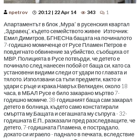
npetrov
20:12 | 22 Apr 14
343
1
Апартаментът в блок „Мура“ в русенския квартал
„Здравец“, където семейството живее Източник:
Емил Димитров, БГНЕСНа бащата на починалото
7-годишно момиченце от Русе Пламен Петров е
повдигнато обвинение за убийство, съобщиха от
МВР. Полицията в Русе потвърди, че детето е
починало след нанесен побой от баща си, като са
установени видими следи от удари по главата и
тялото. Използвани са тъпи предмети, както и
удари с ръце и крака.Навръх Велкиден, около 18
часа, в МБАЛ Русе е било закарано мъртво 7-
годишно момиче. 38-годишният баща сам закарал
детето в болница, където само констатирали
смъртта му.Бащата и сегашната му съпруга - 32-
годишната Е.П., разказали пред разследващите, че
детето, 7-годишната Пламена, е пострадало,
докато си играело - паднало в печката, вследствие