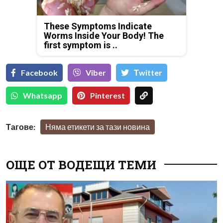
These Symptoms Indicate
Worms Inside Your Body! The
first symptom is ..
Facebook
Viber
Тwitter
Whatsapp
Pinterest
Тагове:
Няма етикети за тази новина
ОЩЕ ОТ ВОДЕЩИ ТЕМИ