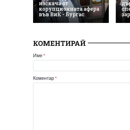
изскача от
дъ
корупционната афера
сп
във ВиК - Бургас
за
КОМЕНТИРАЙ
Име
*
Коментар
*