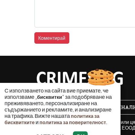
С използването на сайта вие приемате, че
използваме „
" за подобряване на
бисквитки
преживяването, персонализиране на
КРИМИНАЛ
съдържанието и рекламите, и анализиране
на трафика. Вижте нашата
политика за
Използването и публикуването на част или ц
и
.
бисквитките
политика за поверителност
разрешение на Медийна група Асмара ЕООД 