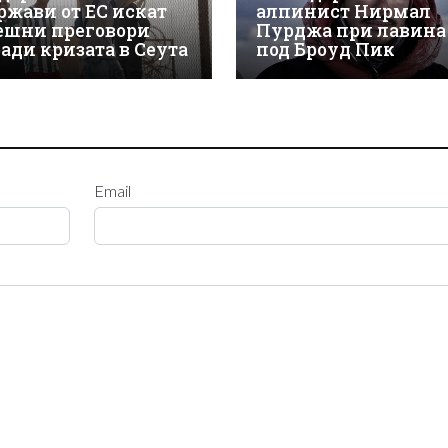
ржави от ЕС искат
алпинист Нирмал
ешни преговори
Пурджа при лавина
ради кризата в Сеута
под Броуд Пик
Email