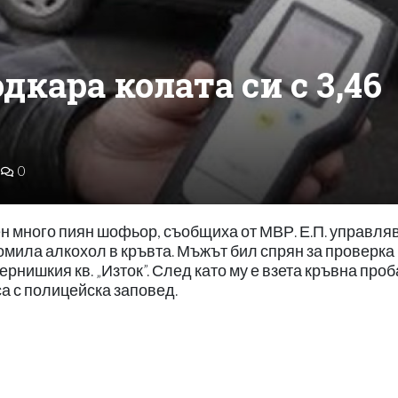
кара колата си с 3,46
0
н много пиян шофьор, съобщиха от МВР. Е.П. управля
омила алкохол в кръвта. Мъжът бил спрян за проверка
пернишкия кв. „Изток”. След като му е взета кръвна проб
са с полицейска заповед.