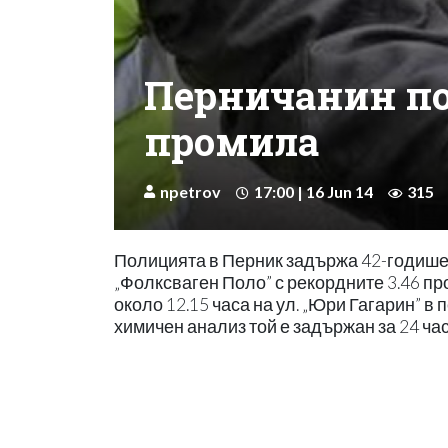
Перничанин под
промила
npetrov
17:00 | 16 Jun 14
315
Полицията в Перник задържа 42-годише
„Фолксваген Поло” с рекордните 3.46 пр
около 12.15 часа на ул. „Юри Гагарин” в 
химичен анализ той е задържан за 24 ча