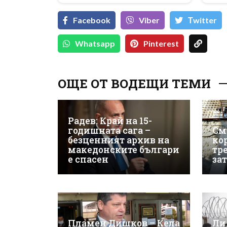
Facebook
Viber
Тwitter
Whatsapp
Pinterest
ОЩЕ ОТ ВОДЕЩИ ТЕМИ
Радев: Край на 15-
годишната сага –
См
безценният архив на
ко
македонските българи
тр
е спасен
за
Пламен Дишков – Кела
Ли