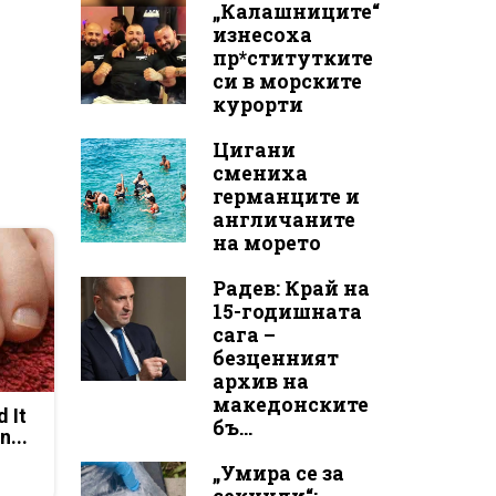
„Калашниците“
изнесоха
пр*ститутките
си в морските
курорти
Цигани
смениха
германците и
англичаните
на морето
Радев: Край на
15-годишната
сага –
безценният
архив на
македонските
d It
бъ...
n...
„Умира се за