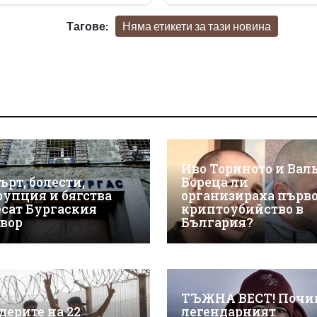
Тагове:
Няма етикети за тази новина
Иво Ториното и Вал
ърт, болести,
Бореца ли
рупция и бягства
организираха първ
есат Бургаския
криптоубийство в
твор
България?
ТЪЖНА ВЕСТ! Почи
дерите на 22
легендарният