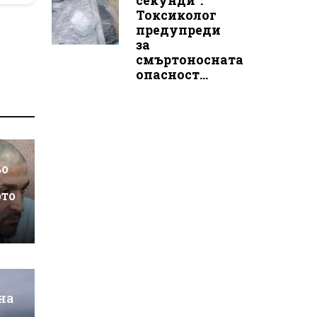
секунди“:
Токсиколог
предупреди
за
смъртоносната
опасност...
ьо
ото
на