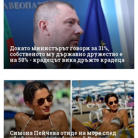
Докато министърът говори за 31%,
собственото му държавно дружество е
на 58% - крадецът вика дръжте крадеца
Симона Пейчева отиде на море след