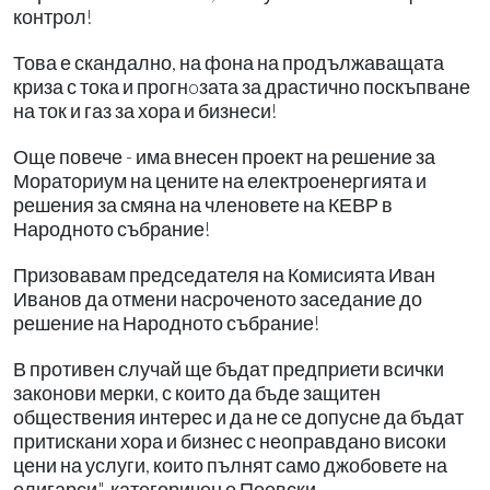
контрол!
Това е скандално, на фона на продължаващата
криза с тока и прогнoзата за драстично поскъпване
на ток и газ за хора и бизнеси!
Още повече - има внесен проект на решение за
Мораториум на цените на електроенергията и
решения за смяна на членовете на КЕВР в
Народното събрание!
Призовавам председателя на Комисията Иван
Иванов да отмени насроченото заседание до
решение на Народното събрание!
В противен случай ще бъдат предприети всички
законови мерки, с които да бъде защитен
обществения интерес и да не се допусне да бъдат
притискани хора и бизнес с неоправдано високи
цени на услуги, които пълнят само джобовете на
олигарси", категоричен е Пеевски.