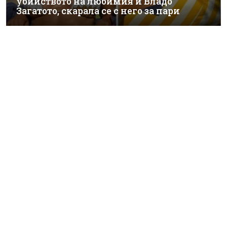
убийството на любимия й Владо
Загатото, скарала се с него за пари