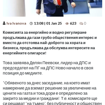
Iva Ivanova
13:08 | 01 Jan 25
623
0
Комисията за енергийно и водно регулиране
продължава да гази грубо обществения интерес и
вместо да отстоява най-доброто за хората и
бизнеса, продължава да обслужва интересите на
енергийните олигарси!
Това заявява Делян Пеевски, лидер на ДПС и
председател на ПГ на ДПС Ново начало в своя
позиция до медиите.
"Обявеното за днес заседание, на което имат
намерение да вземат решение за увеличение на
цените на газта и тока дори е определено за
закрито за медии и граждани! Т.е. комисарите ще
си решават “на тъмно”, без публичност и обществен