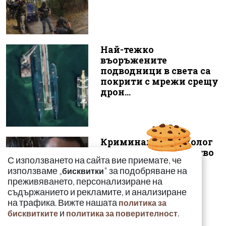
Най-тежко
въоръжените
подводници в света са
покрити с мрежи срещу
дрон...
Криминален психолог
за жестокото убийство
С използването на сайта вие приемате, че
в Пловдив: Групата
използваме „
" за подобряване на
бисквитки
престава...
преживяването, персонализиране на
съдържанието и рекламите, и анализиране
на трафика. Вижте нашата
политика за
и
.
бисквитките
политика за поверителност