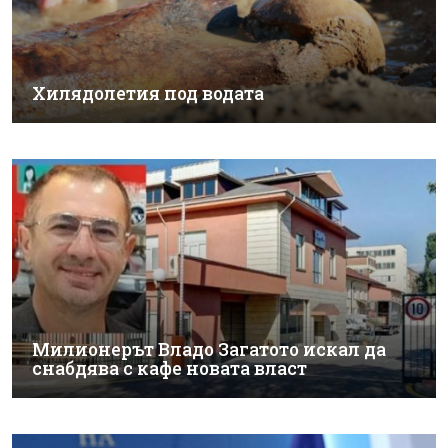
Хилядолетия под водата
Милионерът Владо Загатото искал да
снабдява с кафе новата власт