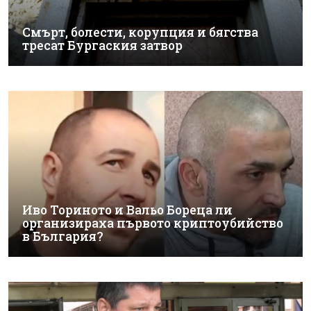
Смърт, болести, корупция и бягства
тресат Бургаския затвор
Иво Ториното и Вальо Бореца ли
организираха първото криптоубийство
в България?