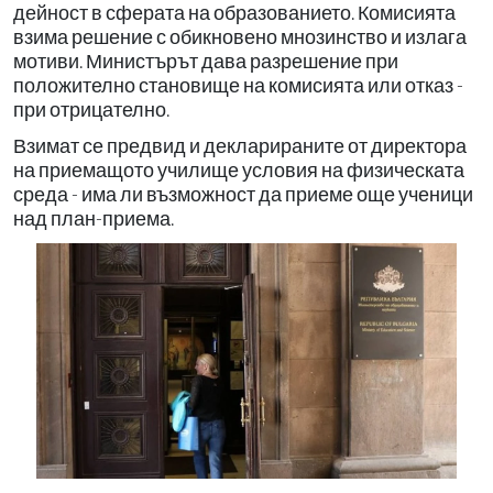
дейност в сферата на образованието. Комисията
взима решение с обикновено мнозинство и излага
мотиви. Министърът дава разрешение при
положително становище на комисията или отказ -
при отрицателно.
Взимат се предвид и декларираните от директора
на приемащото училище условия на физическата
среда - има ли възможност да приеме още ученици
над план-приема.