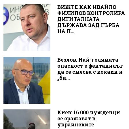
ВИЖТЕ КАК ИВАЙЛО
ФИЛИПОВ КОНТРОЛИРА
ДИГИТАЛНАТА
ДЪРЖАВА ЗАД ГЪРБА
НА П...
Безлов: Най-голямата
опасност е фентанилът
да се смесва с кокаин и
„би...
Киев: 16 000 чужденци
се сражават в
украинските