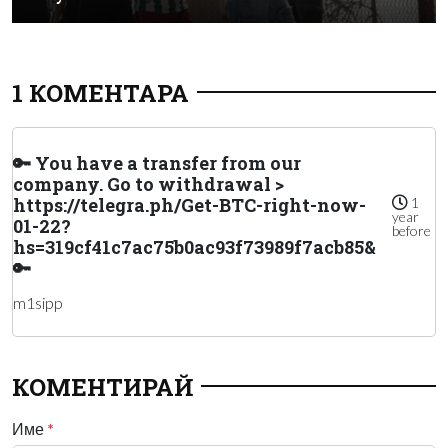
1 КОМЕНТАРА
🔑 You have a transfer from our
company. Gо tо withdrаwаl >
https://telegra.ph/Get-BTC-right-now-
1
year
01-22?
before
hs=319cf41c7ac75b0ac93f73989f7acb85&
🔑
m1sipp
КОМЕНТИРАЙ
Име
*