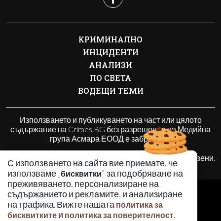
КРИМИНАЛНО
ИНЦИДЕНТИ
АНАЛИЗИ
ПО СВЕТА
ВОДЕЩИ ТЕМИ
Използването и публикуването на част или цялото
съдържание на Crimes.BG без разрешение на Медийна
група Асмара ЕООД е забранено.
© 2010 - 2026 | Crimes.BG. Всички права запазени.
С използването на сайта вие приемате, че
използваме „
" за подобряване на
бисквитки
преживяването, персонализиране на
РЕКЛАМА
съдържанието и рекламите, и анализиране
КОНТАКТИ
на трафика. Вижте нашата
политика за
и
.
бисквитките
политика за поверителност
ОБЩИ УСЛОВИЯ