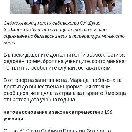
Седмокласници от пловдивското ОУ “Душо
Хаджидеков” влизат на националното външно
оценяване по български език и литература миналото
лято
Въпреки дадените допълнителни възможности за
редовен прием, броят на учениците, които минават
по пътя на „особените случаи“, остава голям.
В отговор на запитване на „Марица“ по Закона за
достъп до обществена информация от МОН
съобщиха, че в цялата страна за първите 3 месеца
от настоящата учебна година
на това основание в закона са преместени 156
.
ученици
От тях 61% са в София и Пловдив. За цялата