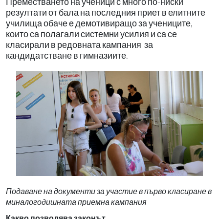
Преместването на ученици с много по-ниски
резултати от бала на последния приет в елитните
училища обаче е демотивиращо за учениците,
които са полагали системни усилия и са се
класирали в редовната кампания за
кандидатстване в гимназиите.
Подаване на документи за участие в първо класиране в
миналогодишната приемна кампания
Какво позволява законът