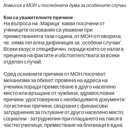
Комисия в МОН и последната дума за особените случаи
Кои са уважителните причини
На въпроса на „Марица“ какви посочени от
учениците основания са уважени при
преместванията тази година, от МОН отговориха,
че „няма легална дефиниция за „особени случаи“.
Всеки казус е специфичен, поради което се налага
преценка на фактите и обстоятелствата за всеки
отделен случай.
Сред основните причини от МОН посочват:
механизма за обхват; промяна на адреса на
ученика поради преместване в друго населено
място или връщане от чужбина; здравословни
причини, удостоверени с необходимите документи;
логистични причини, свързани с финансови
затруднения за пътуване от друго населено място;
социални - затруднения при плащането на такси в
частно училище, преместване на близнаци в една