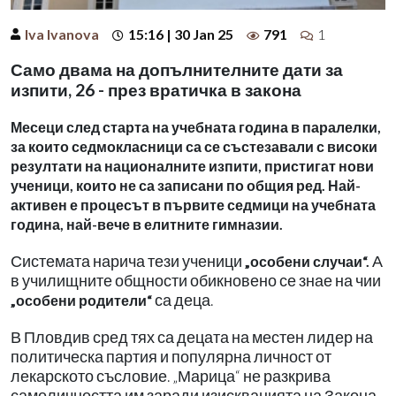
Iva Ivanova
15:16 | 30 Jan 25
791
1
Само двама на допълнителните дати за
изпити, 26 - през вратичка в закона
Месеци след старта на учебната година в паралелки,
за които седмокласници са се състезавали с високи
резултати на националните изпити, пристигат нови
ученици, които не са записани по общия ред. Най-
активен е процесът в първите седмици на учебната
година, най-вече в елитните гимназии.
Системата нарича тези ученици
А
„особени случаи“.
в училищните общности обикновено се знае на чии
са деца.
„особени родители“
В Пловдив сред тях са децата на местен лидер на
политическа партия и популярна личност от
лекарското съсловие. „Марица“ не разкрива
самоличността им заради изискванията на Закона