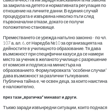
за закрила на детето и нормативната регулация по
отношение на личните данни. В единия случай
процедурата е извървяна няколко пъти след
първоначални откази, докато се получи
положително становище.
Преместването се урежда напълно законно - по чл.
107 а, ал. 6, от Наредба №10 за организацията на
дейностите в училищното образование. Тя дава
възможност при специфични казуси да се намери
място за ученик в желаното училище с разрешение
от комисия и подписа на министъра на
образованието. Формулировката "особени случаи"
дава възможност за различни тълкувания.
Публична тайна е, че освен деца, за които наистина
е наложително,
през тази „вратичка“ минават и други.
Тъкмо заради извънредни ситуации, които поднася