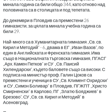
минала година са били общо 344, като отново над
половината са в столицата и под тепетата.
До декември в Пловдив са преместени 26
гимназисти, за цялата минала учебна година са
били 29.
Най-много са в Хуманитарната гимназия „Св. св.
Кирил и Методий“ - 6, двама в ЕГ „Иван Вазов“, по
един в Английската и Френската гимназия. Има
също в Националната търговска гимназия, ПГАСГ
„Арх. Камен Петков“ и СУ „Св. Паисий
Хилендарски“, където баловете също са високи. С
подписа на министър проф. Галин Цоков са
преместени и ученици в СУ „Св. Климент Охридски“
и СУ „Симон Боливар“ в Пловдив, ПГЖПТ „Христо
Смирненски“ в Карлово, ПГ „Златю Бояджиев“ в
Брезово“, СУ „Св. св. Кирил и Методий“ в
Асеновград.