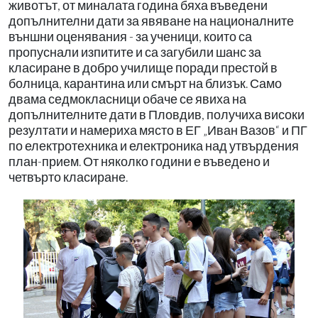
животът, от миналата година бяха въведени
допълнителни дати за явяване на националните
външни оценявания - за ученици, които са
пропуснали изпитите и са загубили шанс за
класиране в добро училище поради престой в
болница, карантина или смърт на близък. Само
двама седмокласници обаче се явиха на
допълнителните дати в Пловдив, получиха високи
резултати и намериха място в ЕГ „Иван Вазов“ и ПГ
по електротехника и електроника над утвърдения
план-прием. От няколко години е въведено и
четвърто класиране.