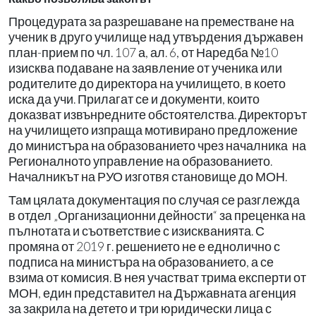
Процедурата за разрешаване на преместване на
ученик в друго училище над утвърдения държавен
план-прием по чл. 107 а, ал. 6, от Наредба №10
изисква подаване на заявление от ученика или
родителите до директора на училището, в което
иска да учи. Прилагат се и документи, които
доказват извънредните обстоятелства. Директорът
на училището изпраща мотивирано предложение
до министъра на образованието чрез началника на
Регионалното управление на образованието.
Началникът на РУО изготвя становище до МОН.
Там цялата документация по случая се разглежда
в отдел „Организационни дейности“ за преценка на
пълнотата и съответствие с изискванията. С
промяна от 2019 г. решението не е еднолично с
подписа на министъра на образованието, а се
взима от комисия. В нея участват трима експерти от
МОН, един представител на Държавната агенция
за закрила на детето и три юридически лица с