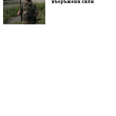
въоръжени сили