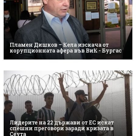
Пламен Дишков – Кела изскача от
корупционната афера във ВиК - Бургас
Лидерите на 22 държави от ЕС искат
спешни преговори заради кризата в
Сеута