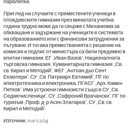
паралелка.
Преглед на случаите с преместените ученици в
пловдивските гимназии през миналата учебна
година трудно може да ги свърже с Механизма за
обхващане и задържане на учениците в системата
на образованието или с финансови затруднения за
пътуване. И тогава преместванията с решение на
комисия и подпис от министъра са били предимно в
елитни гимназии: ЕГ „Иван Вазов“, Националната
търговска гимназия, Хуманитарната гимназия „Св.
св. Кирил и Методий“, ФЕГ „Антоан дьо Сент
Екзюпери“, СУ „Св. Патриарх Евтимий“, ПГ по
електротехника и електроника, ПГАСГ „Арх. Камен
Петков“. Има устроени гимназисти също в СУ „Св.
Седмочисленици“, СУ „Софроний Врачански“, ПГ по
туризъм „Проф. д-р Асен Златаров“, СУ „Св. св.
Кирил и Методий“.
Източник: marica.bg