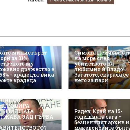
като министърът
Симона Пейчева от
ори за 31%,
на море след
бственото му
убийството на
ржавно дружество е
любимия й Владо
 58% - крадецът вика
Загатото, скарала се
ъжте крадеца
него за пари
ЖТЕ КАК ИВАЙЛО
ЛИПОВ
НТРОЛИРА
ГИТАЛНАТА
Радев: Край на 15-
РЖАВА ЗАД ГЪРБА
годишната сага –
безценният архив н
АВИТЕЛСТВОТО?
македонските бълг