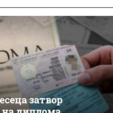
есеца затвор
 на диплома