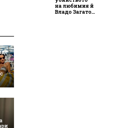
на любимия й
Владо Загато...
иде
 с
а
ари