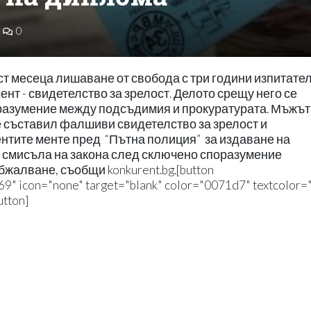
0
т месеца лишаване от свобода с три години изпитате
нт - свидетелство за зрелост. Делото срещу него се
разумение между подсъдимия и прокуратурата. Мъжът
 е съставил фалшиви свидетелство за зрелост и
тите менте пред “Пътна полиция” за издаване на
 смисъла на закона след сключено споразумение
жалване, съобщи konkurent.bg.[button
69" icon="none" target="blank" color="0071d7" textcolor="f
tton]