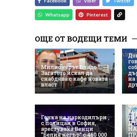
Facebook
Viber
Тwitter
Whatsapp
Pinterest
ОЩЕ ОТ ВОДЕЩИ ТЕМИ
До
гов
Милионерът Владо
со
Загатото искал да
дъ
снабдява с кафе новата
на
власт
др
ВИ
ФИ
КО
Гонка на наркодилъри
ДИ
с полицаи в София,
ДЪ
арестуваха Венци
НА
"Белия негър" с 460 000
ПР