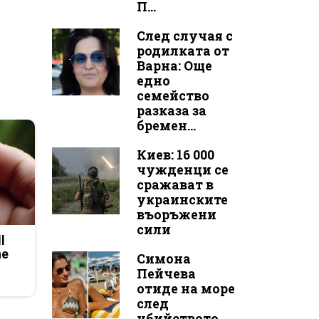
П...
След случая с
родилката от
Варна: Още
едно
семейство
разказа за
бремен...
Киев: 16 000
чужденци се
сражават в
украинските
въоръжени
сили
l
he
Симона
Пейчева
отиде на море
след
убийството