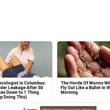
cologist in Columbus:
The Horde Of Worms Wil
der Leakage After 50
Fly Out Like a Bullet In t
es Down to 1 Thing
Morning
p Doing This)
Тагове:
Няма етикети за тази новина