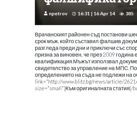
npetrov
16:31 | 16 Apr 14
385
Врачанският районен съд постанови шес
срок мъж, който съставил фалшив докуме
разгледа преди дни и приключи със спо
призна за виновен, че през 2009 година
квалификация.Мъжът използвал докумен
свидетелство за управление на МПС. По
определението на съда не подлежи на об
link="http://www.blitz.bg/news/article/2621
size="small"]Към оригиналната статия[/bu