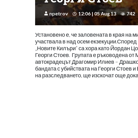
npetrov
12:06 | 05 Aug 13
742
Установено е, че заловената в края на 
участвала в над осем екзекуции.Според
„Новите Килъри“ са хора като Йордан Цо
Георги Стоев. Групата е ръководена от 
автокрадецът Драгомир Илиев – Драшко.
бандата с убийствата на Георги Стоев и 
на разследването, ще изскочат още док