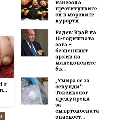
изнесоха
пр*ститутките
си в морските
курорти
Радев: Край на
15-годишната
сага –
безценният
архив на
македонските
бъ...
„Умира се за
d It
секунди“:
n...
Токсиколог
предупреди
за
смъртоносната
и
опасност...