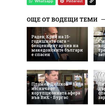
Whatsapp
Pinterest
ОЩЕ ОТ ВОДЕЩИ ТЕМИ
Радев: Край на 15-
годишната сага –
См
безценният архив на
ко
македонските българи
тр
е спасен
за
Пламен Дишков – Кела
Ли
изскача от
дъ
корупционната афера
сп
във ВиК - Бургас
за