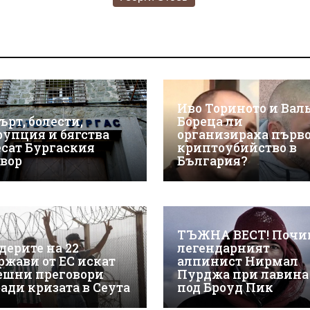
Иво Ториното и Вал
ърт, болести,
Бореца ли
рупция и бягства
организираха първ
есат Бургаския
криптоубийство в
твор
България?
ТЪЖНА ВЕСТ! Почи
дерите на 22
легендарният
ржави от ЕС искат
алпинист Нирмал
ешни преговори
Пурджа при лавина
ради кризата в Сеута
под Броуд Пик