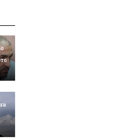
ьо
ото
на