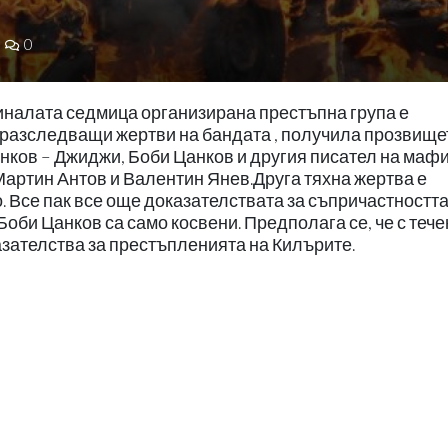
0
миналата седмица организирана престъпна група е
 разследващи жертви на бандата , получила прозвище
нков – Джиджи, Боби Цанков и другия писател на мафи
Мартин Антов и Валентин Янев.Друга тяхна жертва е
 Все пак все още доказателствата за съпричастността
Боби Цанков са само косвени. Предполага се, че с теч
азателства за престъпленията на Килърите.