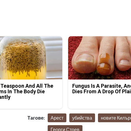
 Teaspoon And All The
Fungus Is A Parasite, An
s In The Body Die
Dies From A Drop Of Plai
antly
Тагове:
Арест
убийства
новите Килър
Георги Стоев