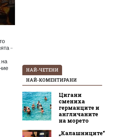
то
ята –
 на
ение
НАЙ-ЧЕТЕНИ
НАЙ-КОМЕНТИРАНИ
Цигани
смениха
германците и
англичаните
на морето
„Калашниците“