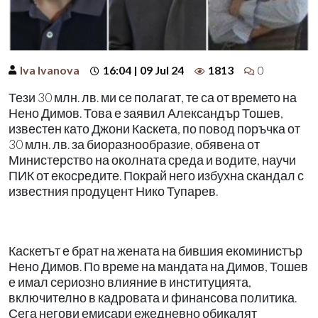
Iva Ivanova
16:04 | 09 Jul 24
1813
0
Тези 30 млн. лв. ми се полагат, те са от времето на
Нено Димов. Това е заявил Александър Тошев,
известен като Джони Каскета, по повод поръчка от
30 млн. лв. за биоразнообразие, обявена от
Министерство на околната среда и водите, научи
ПИК от екосредите. Покрай него избухна скандал с
известния продуцент Нико Тупарев.
Каскетът е брат на жената на бившия екоминистър
Нено Димов. По време на мандата на Димов, Тошев
е имал сериозно влияние в институцията,
включително в кадровата и финансова политика.
Сега негови емисари ежедневно обикалят