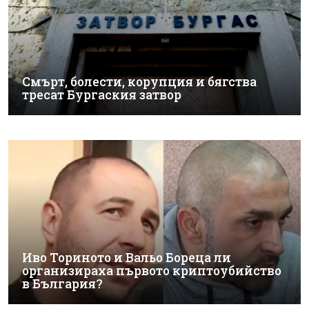
Смърт, болести, корупция и бягства
тресат Бургаския затвор
Иво Ториното и Вальо Бореца ли
организираха първото криптоубийство
в България?