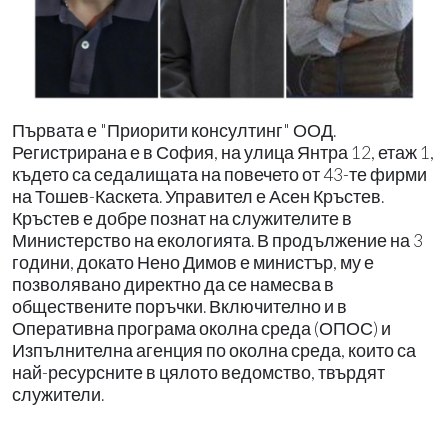
Първата е "Приорити консултинг" ООД.
Регистрирана е в София, на улица Янтра 12, етаж 1,
където са седалищата на повечето от 43-те фирми
на Тошев-Каскета. Управител е Асен Кръстев.
Кръстев е добре познат на служителите в
Министерство на екологията. В продължение на 3
години, докато Нено Димов е министър, му е
позволявано директно да се намесва в
обществените поръчки. Включително и в
Оперативна програма околна среда (ОПОС) и
Изпълнителна агенция по околна среда, които са
най-ресурсните в цялото ведомство, твърдят
служители.