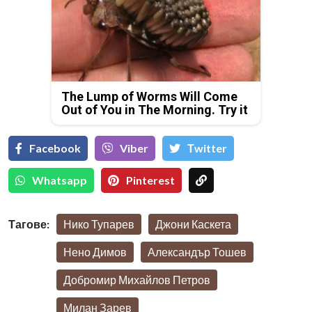
The Lump of Worms Will Come
Out of You in The Morning. Try it
Facebook
Viber
Тwitter
Whatsapp
Pinterest
Тагове:
Нико Тупарев
Джони Каскета
Нено Димов
Александър Тошев
Добромир Михайлов Петров
Милан Зарев