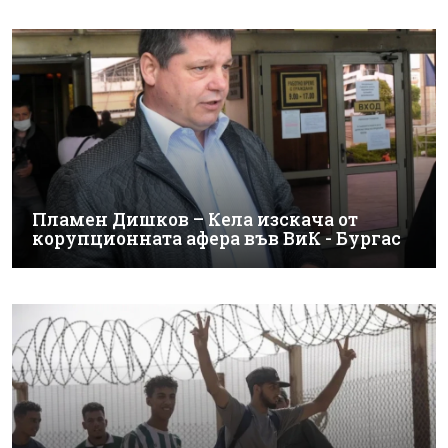
Пламен Дишков – Кела изскача от
корупционната афера във ВиК - Бургас