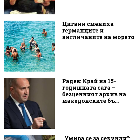
Цигани смениха
германците и
англичаните на морето
Радев: Край на 15-
годишната сага –
безценният архив на
македонските бъ...
„Умира се за секунди“: