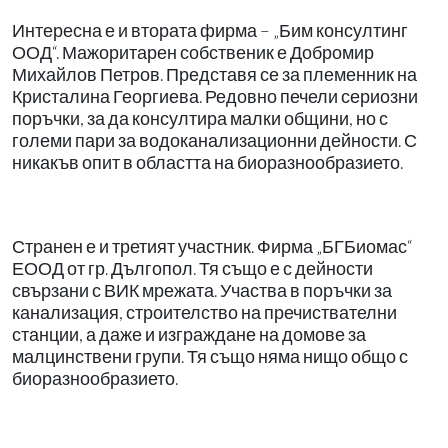
Интересна е и втората фирма – „Бим консултинг
ООД“. Мажоритарен собственик е Добромир
Михайлов Петров. Представя се за племенник на
Кристалина Георгиева. Редовно печели сериозни
поръчки, за да консултира малки общини, но с
големи пари за водоканализационни дейности. С
никакъв опит в областта на биоразнообразието.
Странен е и третият участник. Фирма „БГБиомас“
ЕООД от гр. Дългопол. Тя също е с дейности
свързани с ВИК мрежата. Участва в поръчки за
канализация, строителство на пречиствателни
станции, а даже и изграждане на домове за
малцинствени групи. Тя също няма нищо общо с
биоразнообразието.