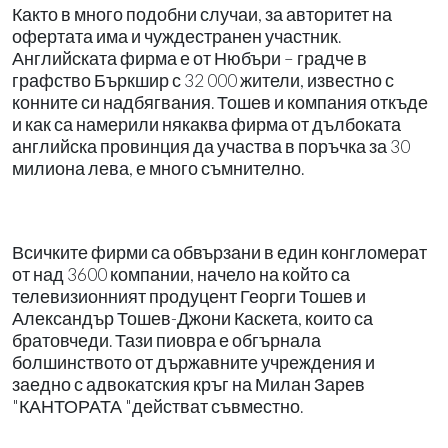
Както в много подобни случаи, за авторитет на
офертата има и чуждестранен участник.
Английската фирма е от Нюбъри – градче в
графство Бъркшир с 32 000 жители, известно с
конните си надбягвания. Тошев и компания откъде
и как са намерили някаква фирма от дълбоката
английска провинция да участва в поръчка за 30
милиона лева, е много съмнително.
Всичките фирми са обвързани в един конгломерат
от над 3600 компании, начело на който са
телевизионният продуцент Георги Тошев и
Александър Тошев-Джони Каскета, които са
братовчеди. Тази пиовра е обгърнала
болшинството от държавните учреждения и
заедно с адвокатския кръг на Милан Зарев
"КАНТОРАТА "действат съвместно.