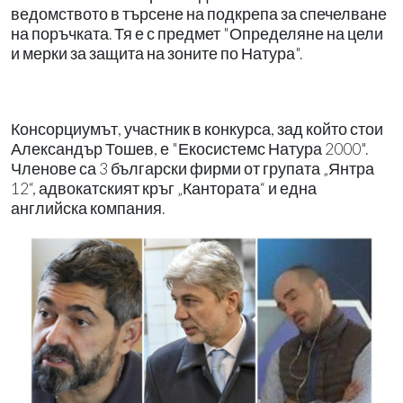
ведомството в търсене на подкрепа за спечелване
на поръчката. Тя е с предмет "Определяне на цели
и мерки за защита на зоните по Натура".
Консорциумът, участник в конкурса, зад който стои
Александър Тошев, е "Екосистемс Натура 2000".
Членове са 3 български фирми от групата „Янтра
12“, адвокатският кръг „Кантората“ и една
английска компания.