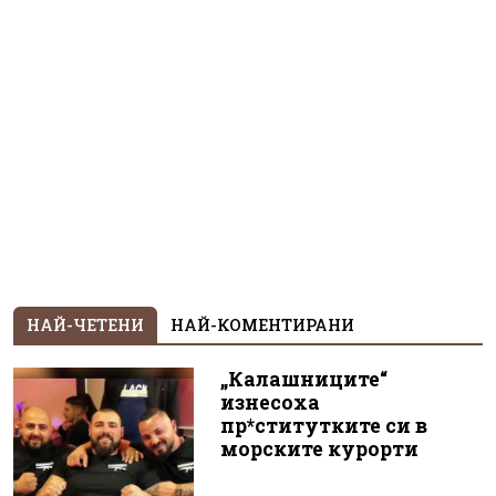
НАЙ-ЧЕТЕНИ
НАЙ-КОМЕНТИРАНИ
„Калашниците“
изнесоха
пр*ститутките си в
морските курорти