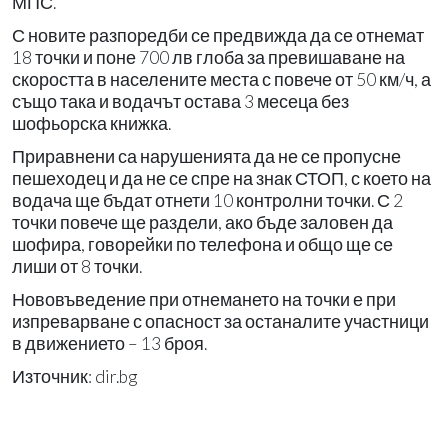
МПС.
С новите разпоредби се предвижда да се отнемат
18 точки и поне 700 лв глоба за превишаване на
скоростта в населените места с повече от 50 км/ч, а
също така и водачът остава 3 месеца без
шофьорска книжка.
Приравнени са нарушенията да не се пропусне
пешеходец и да не се спре на знак СТОП, с което на
водача ще бъдат отнети 10 контролни точки. С 2
точки повече ще раздели, ако бъде заловен да
шофира, говорейки по телефона и общо ще се
лиши от 8 точки.
Нововъведение при отнемането на точки е при
изпреварване с опасност за останалите участници
в движението – 13 броя.
Източник: dir.bg