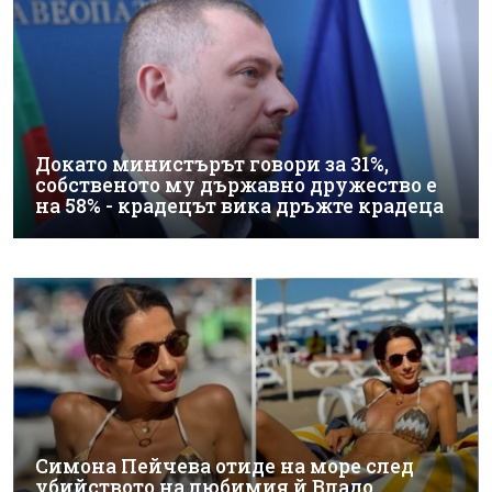
Докато министърът говори за 31%,
собственото му държавно дружество е
на 58% - крадецът вика дръжте крадеца
Симона Пейчева отиде на море след
убийството на любимия й Владо