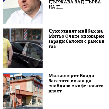
ДЪРЖАВА ЗАД ГЪРБА
НА П...
Луксозният майбах на
Митьо Очите опожарен
заради балони с райски
газ
Милионерът Владо
Загатото искал да
снабдява с кафе новата
власт