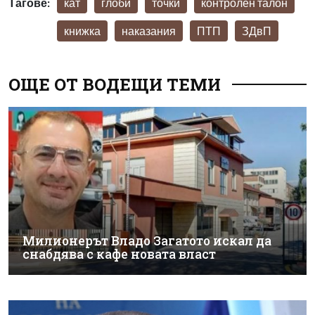
Тагове:
кат
глоби
точки
контролен талон
книжка
наказания
ПТП
ЗДвП
ОЩЕ ОТ ВОДЕЩИ ТЕМИ
Милионерът Владо Загатото искал да
снабдява с кафе новата власт