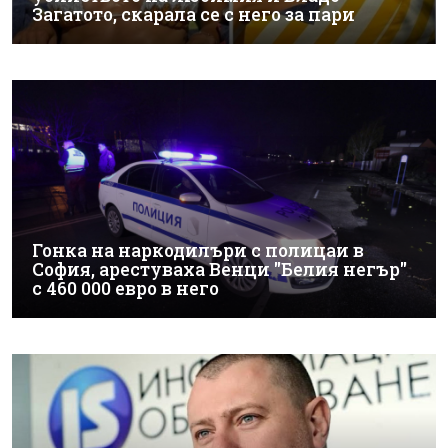
Загатото, скарала се с него за пари
Гонка на наркодилъри с полицаи в
София, арестуваха Венци "Белия негър"
с 460 000 евро в него