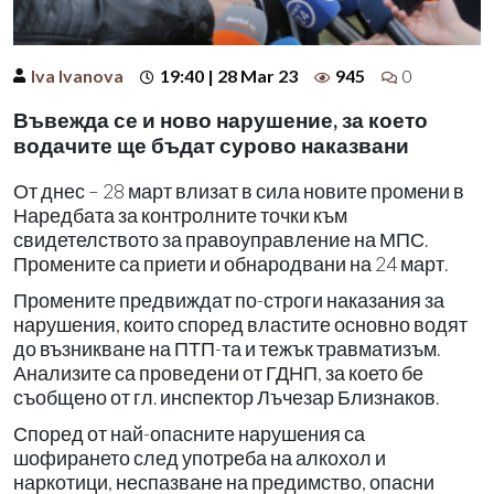
Iva Ivanova
19:40 | 28 Mar 23
945
0
Въвежда се и ново нарушение, за което
водачите ще бъдат сурово наказвани
От днес – 28 март влизат в сила новите промени в
Наредбата за контролните точки към
свидетелството за правоуправление на МПС.
Промените са приети и обнародвани на 24 март.
Промените предвиждат по-строги наказания за
нарушения, които според властите основно водят
до възникване на ПТП-та и тежък травматизъм.
Анализите са проведени от ГДНП, за което бе
съобщено от гл. инспектор Лъчезар Близнаков.
Според от най-опасните нарушения са
шофирането след употреба на алкохол и
наркотици, неспазване на предимство, опасни