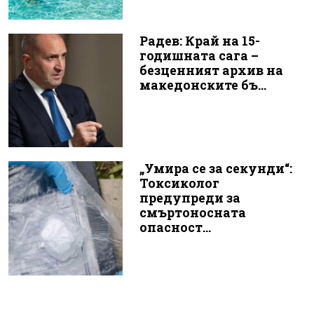
Радев: Край на 15-
годишната сага –
безценният архив на
македонските бъ...
„Умира се за секунди“:
Токсиколог
предупреди за
смъртоносната
опасност...