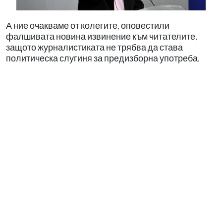
А ние очакваме от колегите, оповестили
фалшивата новина извинение към читателите,
защото журналистиката не трябва да става
политическа слугиня за предизборна употреба.