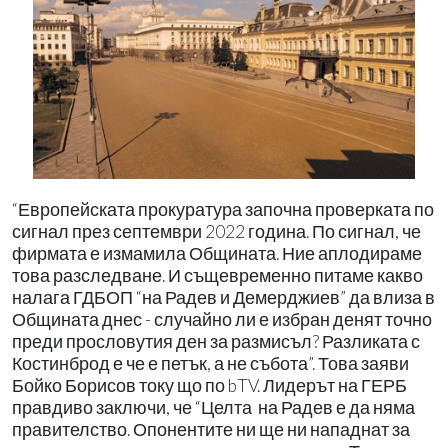
“Европейската прокуратура започна проверката по
сигнал през септември 2022 година. По сигнал, че
фирмата е измамила Общината. Ние аплодираме
това разследване. И същевременно питаме какво
налага ГДБОП “на Радев и Демерджиев” да влиза в
Общината днес - случайно ли е избран денят точно
преди прословутия ден за размисъл? Разликата с
Костинброд е че е петък, а не събота”. Това заяви
Бойко Борисов току що по bTV. Лидерът на ГЕРБ
правдиво заключи, че “Целта
на Радев е да няма
правителство. Опонентите ни ще ни нападнат за