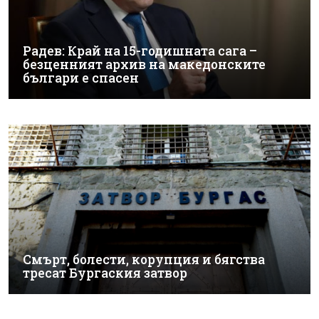
Радев: Край на 15-годишната сага –
безценният архив на македонските
българи е спасен
Смърт, болести, корупция и бягства
тресат Бургаския затвор