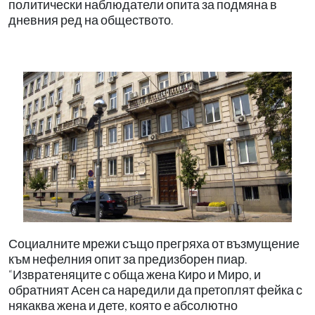
политически наблюдатели опита за подмяна в
дневния ред на обществото.
Социалните мрежи също прегряха от възмущение
към нефелния опит за предизборен пиар.
“Извратеняците с обща жена Киро и Миро, и
обратният Асен са наредили да претоплят фейка с
някаква жена и дете, която е абсолютно