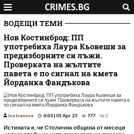
ВОДЕЩИ ТЕМИ
Нов Костинброд: ПП
употребиха Лаура Кьовеши за
предизборните си лъжи.
Проверката на жълтите
павета е по сигнал на кмета
Йорданка Фандъкова
Iva Ivanova
0:03 | 01 Apr 23
777
0
Истината е, че Столична община от месеци