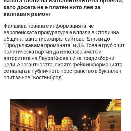
налага глоби на изпълнителите на проекта,
като досега не е платен нито лев за
калпавия ремонт
Фалшива новина е информацията, че
европейската прокуратура е влязла в Столична
община, както тиражират сайтове, близки до
“Продължаваме промяната” и ДБ. Това е груб опит
политическа партия да използва името и
авторитета на Лаура Кьовеши за предизборни
цели. Арогантността, с която фейк информацията
се налага в публичното пространство е буквален
опит за нов “Костинброд”.