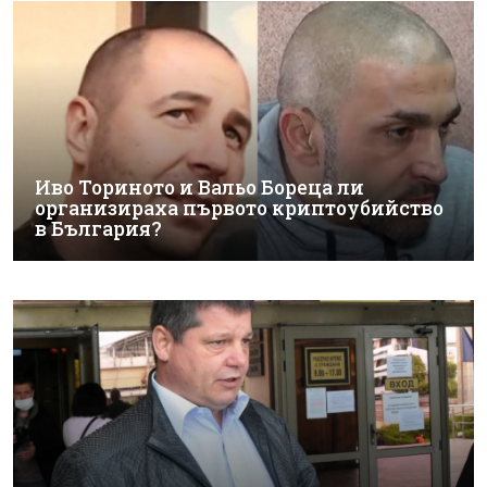
Иво Ториното и Вальо Бореца ли
организираха първото криптоубийство
в България?