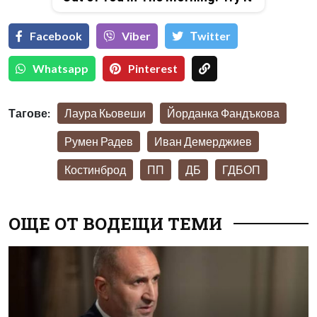
Facebook
Viber
Тwitter
Whatsapp
Pinterest
Тагове:
Лаура Кьовеши
Йорданка Фандъкова
Румен Радев
Иван Демерджиев
Костинброд
ПП
ДБ
ГДБОП
ОЩЕ ОТ ВОДЕЩИ ТЕМИ