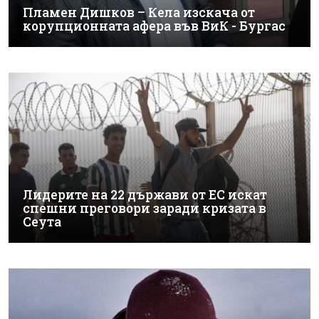
Пламен Дишков – Кела изскача от
корупционната афера във ВиК - Бургас
Лидерите на 22 държави от ЕС искат
спешни преговори заради кризата в
Сеута