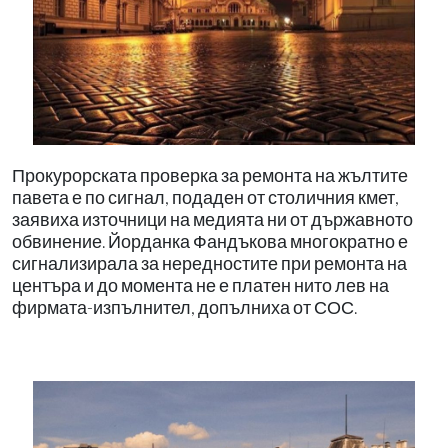
Прокурорската проверка за ремонта на жълтите
павета е по сигнал, подаден от столичния кмет,
заявиха източници на медията ни от държавното
обвинение. Йорданка Фандъкова многократно е
сигнализирала за нередностите при ремонта на
центъра и до момента не е платен нито лев на
фирмата-изпълнител, допълниха от СОС.