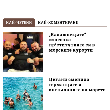
НАЙ-ЧЕТЕНИ
НАЙ-КОМЕНТИРАНИ
„Калашниците“
изнесоха
пр*ститутките си в
морските курорти
Цигани смениха
германците и
англичаните на морето