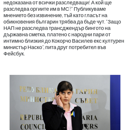
недоказана от всички разследващи! А кой ще
разследва оргиите им в МС?” Публикуваме
мнението без извинение, тъй като гласът на
обикновения българин трябва да бъде чут. “Защо
НАП не разследва трансджендър бингото на
държавна сметка, платено с народни пари от
интимно близкия до Кокорчо Василев екс културен
министър Наско”, пита друг потребител във
Фейсбук.