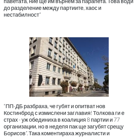
паветата, ние ще им върнем за парапета. Това води
до разделение между партиите, хаос и
нестабилност”
“ПП-ДБ разбраха, че губят и опитват нов
Костинброд с измислени заглавия! Толкова ги е
страх - уж обединиха в коалиция 8 партии и 77
организации, но в неделя пак ще загубят срещу
Борисов”. Така коментираха журналисти и