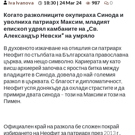
Iva Ivanova
18:30 | 24 Mar 24
987
0
Когато разколниците окупираха Синода и
уволниха патриарх Максим, младият
епископ удрял камбаните на „Св.
Александър Невски“ на умряло
В духовното изкачване на отишлия си патриарх
Неофит по стълбата на Българската православна
църква, има нещо символно. Кариерата му като
висш архиерей започва с яростна битка между
владиците в Синода, довела до най-големия
разкол в църквата. С благост и дипломатичност,
Неофит успя донякъде да охлади страстите и да
примири двата синода – този на Максим и този на
Пимен.
Официален край на разкола бе сложен покрай
избирането на Неофит за патриарх през 2013 г.,