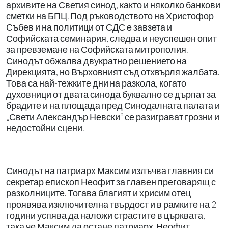
архивите на Светия синод, както и няколко банкови
сметки на БПЦ. Под ръководството на Христофор
Събев и на политици от СДС е завзета и
Софийската семинария, следва и неуспешен опит
за превземане на Софийската митрополия.
Синодът обжалва двукратно решението на
Дирекцията, но Върховният съд отхвърля жалбата.
Това са най-тежките дни на разкола, когато
духовници от двата синода буквално се дърпат за
брадите и на площада пред Синодалната палата и
„Свети Александър Невски“ се разиграват грозни и
недостойни сцени.
Синодът на патриарх Максим излъчва главния си
секретар епископ Неофит за главен преговарящ с
разколниците. Тогава благият и хрисим отец
проявява изключителна твърдост и в рамките на 2
години успява да наложи страстите в църквата,
така че Максим да остане патриарх. Неофит