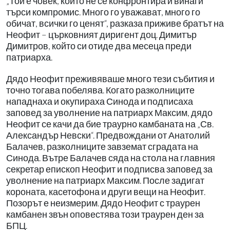
„Той е човек, който не се конфронтира и винаги
търси компромис. Много го уважават, много го
обичат, всички го ценят“, разказа приживе братът на
Неофит – църковният диригент доц. Димитър
Димитров, който си отиде два месеца преди
патриарха.
Дядо Неофит преживяваше много тези събития и
точно тогава побелява. Когато разколниците
нападнаха и окупираха Синода и подписаха
заповед за уволнение на патриарх Максим, дядо
Неофит се качи да бие траурно камбаната на „Св.
Александър Невски“. Предвождани от Анатолий
Балачев, разколниците завземат сградата на
Синода. Вътре Балачев сяда на стола на главния
секретар епископ Неофит и подписва заповед за
уволнение на патриарх Максим. После задигат
короната, касетофона и други вещи на Неофит.
Позорът е неизмерим. Дядо Неофит с траурен
камбанен звън оповестява този траурен ден за
БПЦ.