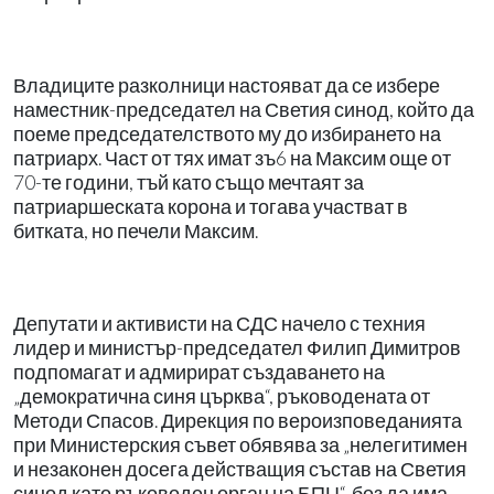
Владиците разколници настояват да се избере
наместник-председател на Светия синод, който да
поеме председателството му до избирането на
патриарх. Част от тях имат зъ6 на Максим още от
70-те години, тъй като също мечтаят за
патриаршеската корона и тогава участват в
битката, но печели Максим.
Депутати и активисти на СДС начело с техния
лидер и министър-председател Филип Димитров
подпомагат и адмирират създаването на
„демократична синя църква“, ръководената от
Методи Спасов. Дирекция по вероизповеданията
при Министерския съвет обявява за „нелегитимен
и незаконен досега действащия състав на Светия
синод като ръководен орган на БПЦ“, без да има