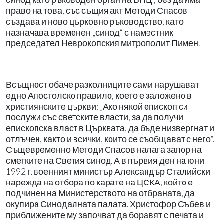
право на това, със същия акт Методи Спасов
създава и ново църковно ръководство, като
назначава временен „синод“ с наместник-
председател Неврокопския митрополит Пимен.
Всъщност обаче разколниците сами нарушават
едно Апостолско правило, което е заложено в
християнските църкви: „Ако някой епископ си
послужи със светските власти, за да получи
епископска власт в Църквата, да бъде низвергнат и
отлъчен, както и всички, които се съобщават с него“.
Същевременно Методи Спасов налага запор на
сметките на Светия синод. А в първия ден на юни
1992 г. военният министър Александър Сталийски
нарежда на отбора по карате на ЦСКА, който е
подчинен на Министерството на отбраната, да
окупира Синодалната палата. Христофор Събев и
приближените му започват да боравят с печата и