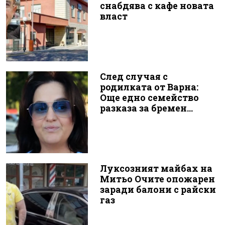
снабдява с кафе новата
власт
След случая с
родилката от Варна:
Още едно семейство
разказа за бремен...
Луксозният майбах на
Митьо Очите опожарен
заради балони с райски
газ