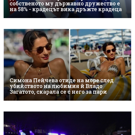
собственото му държавно дружество е
на 58% - крадецът вика дръжте крадеца
Симона Пейчева отиде на море след
убийството на любимия й Владо
Загатото, скарала се с него за пари