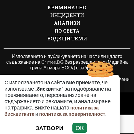
КРИМИНАЛНО
ИНЦИДЕНТИ
АНАЛИЗИ
ПО СВЕТА
ВОДЕЩИ ТЕМИ
Използването и публикуването на част или цялото
съдържание на Crimes.BG без разрешение на Медийна
група Асмара ЕООД е забранено.
© 2010 - 2026 | Crimes.BG. Всички права запазени.
С използването на сайта вие приемате, че
използваме „
" за подобряване на
бисквитки
преживяването, персонализиране на
РЕКЛАМА
съдържанието и рекламите, и анализиране
КОНТАКТИ
на трафика. Вижте нашата
политика за
и
.
бисквитките
политика за поверителност
ОБЩИ УСЛОВИЯ
ПОЛИТИКА ЗА ПОВЕРИТЕЛНОСТ
ЗАТВОРИ
OK
ПОЛИТИКА ЗА БИСКВИТКИТЕ