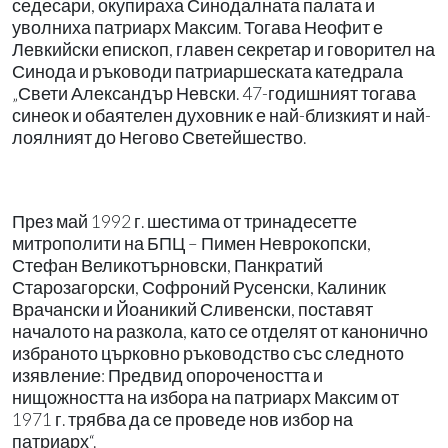
седесари, окупираха Синодалната палата и
уволниха патриарх Максим. Тогава Неофит е
Левкийски епископ, главен секретар и говорител на
Синода и ръководи патриаршеската катедрала
„Свети Александър Невски. 47-годишният тогава
синеок и обаятелен духовник е най-близкият и най-
лоялният до Негово Светейшество.
През май 1992 г. шестима от тринадесетте
митрополити на БПЦ – Пимен Неврокопски,
Стефан Великотърновски, Панкратий
Старозагорски, Софроний Русенски, Калиник
Врачански и Йоаникий Сливенски, поставят
началото на разкола, като се отделят от канонично
избраното църковно ръководство със следното
изявление: Предвид опорочеността и
нищожността на избора на патриарх Максим от
1971 г. трябва да се проведе нов избор на
патриарх“.