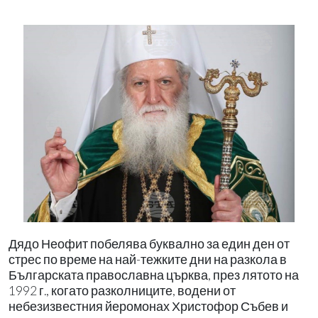
Дядо Неофит побелява буквално за един ден от
стрес по време на най-тежките дни на разкола в
Българската православна църква, през лятото на
1992 г., когато разколниците, водени от
небезизвестния йеромонах Христофор Събев и