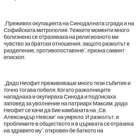
„Преживях окупацията на Синодалната сграда и на
Софийската митрополия. Тежките моменти много
болезнено се отразяваха на религиозното ми
чувство за братски отношения, защото разколът е
разделение, противопоставяне“, призна самият
епископ.
„Дядо Неофит преживяваше много тези събития и
точно тогава побеля. Когато разколниците
нападнаха и окупираха Синода и подписаха
заповед за уволнение на патриарх Максим, дядо
Неофит се качи да бие камбаната на „Св.
Александър Невски“ на умряло. И разколът, и
проблемите в обществото и в църквата се отразиха
на здравето му“, откровен бе баткото на