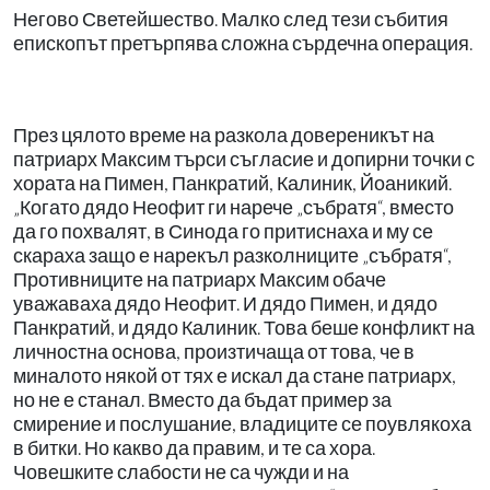
Негово Светейшество. Малко след тези събития
епископът претърпява сложна сърдечна операция.
През цялото време на разкола довереникът на
патриарх Максим търси съгласие и допирни точки с
хората на Пимен, Панкратий, Калиник, Йоаникий.
„Когато дядо Неофит ги нарече „събратя“, вместо
да го похвалят, в Синода го притиснаха и му се
скараха защо е нарекъл разколниците „събратя“,
Противниците на патриарх Максим обаче
уважаваха дядо Неофит. И дядо Пимен, и дядо
Панкратий, и дядо Калиник. Това беше конфликт на
личностна основа, произтичаща от това, че в
миналото някой от тях е искал да стане патриарх,
но не е станал. Вместо да бъдат пример за
смирение и послушание, владиците се поувлякоха
в битки. Но какво да правим, и те са хора.
Човешките слабости не са чужди и на