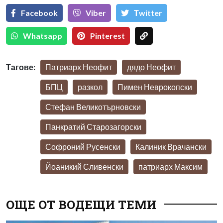
Facebook
Viber
Тwitter
Whatsapp
Pinterest
Тагове:
Патриарх Неофит
дядо Неофит
БПЦ
разкол
Пимен Неврокопски
Стефан Великотърновски
Панкратий Старозагорски
Софроний Русенски
Калиник Врачански
Йоаникий Сливенски
патриарх Максим
ОЩЕ ОТ ВОДЕЩИ ТЕМИ