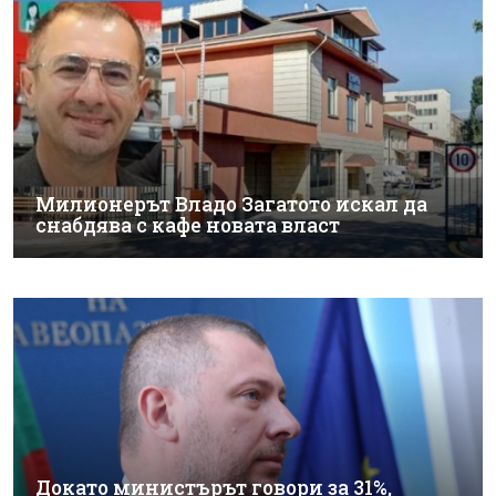
Милионерът Владо Загатото искал да
снабдява с кафе новата власт
Докато министърът говори за 31%,