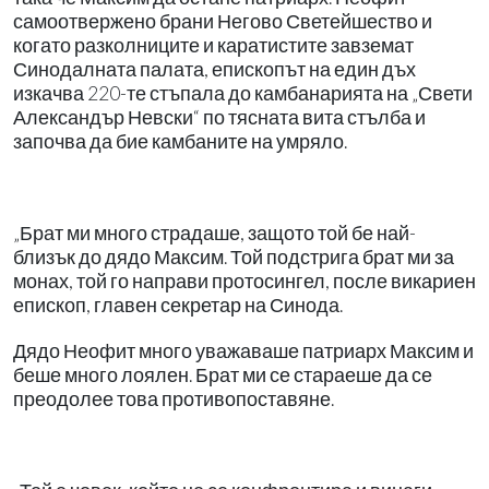
самоотвержено брани Негово Светейшество и
когато разколниците и каратистите завземат
Синодалната палата, епископът на един дъх
изкачва 220-те стъпала до камбанарията на „Свети
Александър Невски“ по тясната вита стълба и
започва да бие камбаните на умряло.
„Брат ми много страдаше, защото той бе най-
близък до дядо Максим. Той подстрига брат ми за
монах, той го направи протосингел, после викариен
епископ, главен секретар на Синода.
Дядо Неофит много уважаваше патриарх Максим и
беше много лоялен. Брат ми се стараеше да се
преодолее това противопоставяне.