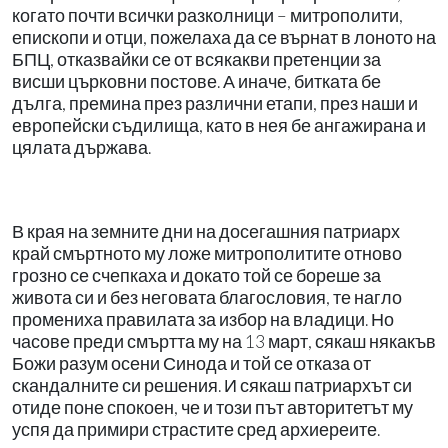
когато почти всички разколници – митрополити,
епископи и отци, пожелаха да се върнат в лоното на
БПЦ, отказвайки се от всякакви претенции за
висши църковни постове. А иначе, битката бе
дълга, премина през различни етапи, през наши и
европейски съдилища, като в нея бе ангажирана и
цялата държава.
В края на земните дни на досегашния патриарх
край смъртното му ложе митрополитите отново
грозно се счепкаха и докато той се бореше за
живота си и без неговата благословия, те нагло
промениха правилата за избор на владици. Но
часове преди смъртта му на 13 март, сякаш някакъв
Божи разум осени Синода и той се отказа от
скандалните си решения. И сякаш патриархът си
отиде поне спокоен, че и този път авторитетът му
успя да примири страстите сред архиереите.