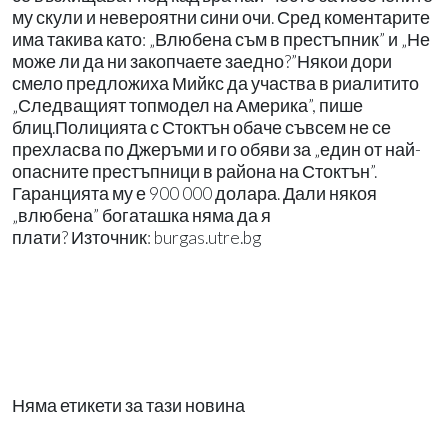
му скули и невероятни сини очи. Сред коментарите
има такива като: „Влюбена съм в престъпник” и „Не
може ли да ни закопчаете заедно?”Някои дори
смело предложиха Мийкс да участва в риалитито
„Следващият топмодел на Америка”, пише
блиц.Полицията с Стоктън обаче съвсем не се
прехласва по Джеръми и го обяви за „един от най-
опасните престъпници в района на Стоктън”.
Гаранцията му е 900 000 долара. Дали някоя
„влюбена” богаташка няма да я
плати? Източник: burgas.utre.bg
Няма етикети за тази новина