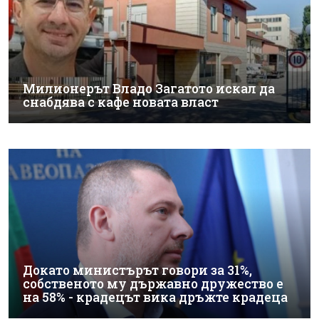
Милионерът Владо Загатото искал да
снабдява с кафе новата власт
Докато министърът говори за 31%,
собственото му държавно дружество е
на 58% - крадецът вика дръжте крадеца