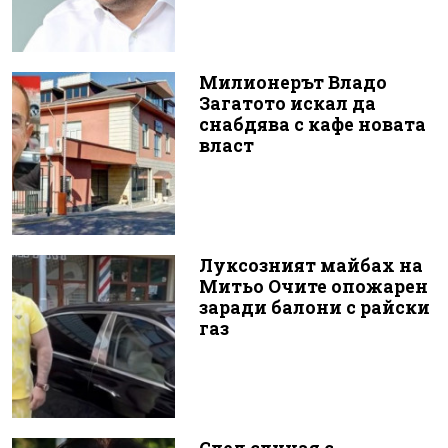
Милионерът Владо
Загатото искал да
снабдява с кафе новата
власт
Луксозният майбах на
Митьо Очите опожарен
заради балони с райски
газ