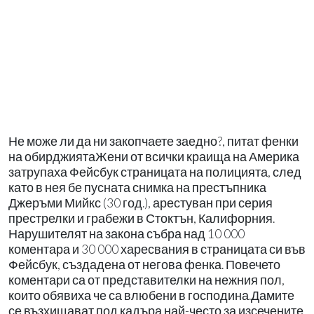
Не може ли да ни закопчаете заедно?, питат фенки
на обирджиятаЖени от всички краища на Америка
затрупаха Фейсбук страницата на полицията, след
като в нея бе пусната снимка на престъпника
Джеръми Мийкс (30 год.), арестуван при серия
престрелки и грабежи в Стоктън, Калифорния.
Нарушителят на закона събра над 10 000
коментара и 30 000 харесвания в страницата си във
Фейсбук, създадена от негова фенка. Повечето
коментари са от представителки на нежния пол,
които обявиха че са влюбени в господина.Дамите
се възхищават под кадъра най-често за изсечените