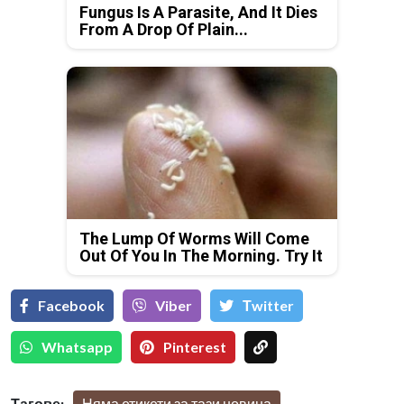
Fungus Is A Parasite, And It Dies
From A Drop Of Plain...
The Lump Of Worms Will Come
Out Of You In The Morning. Try It
Facebook
Viber
Тwitter
Whatsapp
Pinterest
Тагове:
Няма етикети за тази новина