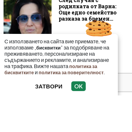
След случая с
родилката от Варна:
Още едно семейство
разказа за бремен...
С използването на сайта вие приемате, че
използваме „
" за подобряване на
бисквитки
преживяването, персонализиране на
съдържанието и рекламите, и анализиране
на трафика. Вижте нашата
политика за
и
.
бисквитките
политика за поверителност
ЗАТВОРИ
OK