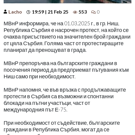
Lacho
19:59 | 21 Feb 25
553
0
МВнР информира, че на 01.03.2025 г., в гр. Ниш,
Република Сърбия е насрочен протест, на който се
очаква присъствието на значителен брой граждани
от цяла Сърбия. Голяма част от протестиращите
планират да пренощуват в града.
МВнР препоръчва на българските граждани в
посочения период да предприемат пътувания към
Ниш само при необходимост.
МВнР напомня, че във връзка с продължаващите
протести в Сърбия са възможни и спонтанни
блокади на пътни участъци, част от
международния път Е-75.
При необходимост от съдействие, българските
граждани в Република Сърбия, могат да се