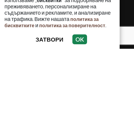
използваме „
" за подобряване на
бисквитки
преживяването, персонализиране на
съдържанието и рекламите, и анализиране
на трафика. Вижте нашата
политика за
и
.
бисквитките
политика за поверителност
ЗАТВОРИ
OK
КРИМИНАЛНО
ИНЦИДЕНТИ
АНАЛИЗИ
ПО СВЕТА
ВОДЕЩИ ТЕМИ
Използването и публикуването на част или цялото
съдържание на Crimes.BG без разрешение на Медийна
група Асмара ЕООД е забранено.
© 2010 - 2026 | Crimes.BG. Всички права запазени.