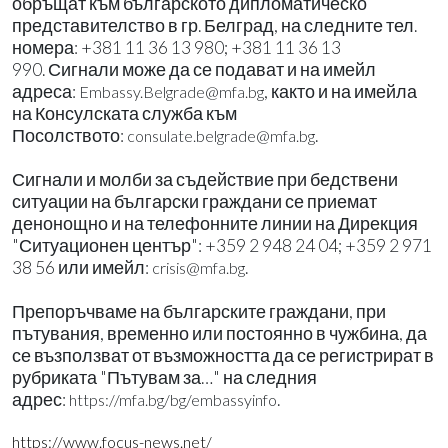
обръщат към българското дипломатическо
представителство в гр. Белград, на следните тел.
номера: +381 11 36 13 980; +381 11 36 13
990. Сигнали може да се подават и на имейл
адреса:
, както и на имейла
Embassy.Belgrade@mfa.bg
на Консулската служба към
Посолството:
.
consulate.belgrade@mfa.bg
Сигнали и молби за съдействие при бедствени
ситуации на български граждани се приемат
денонощно и на телефонните линии на Дирекция
"Ситуационен център": +359 2 948 24 04; +359 2 971
38 56 или имейл:
.
crisis@mfa.bg
Препоръчваме на българските граждани, при
пътувания, временно или постоянно в чужбина, да
се възползват от възможността да се регистрират в
рубриката "Пътувам за…" на следния
адрес:
.
https://mfa.bg/bg/embassyinfo
https://www.focus-news.net/