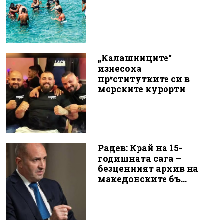
„Калашниците“
изнесоха
пр*ститутките си в
морските курорти
Радев: Край на 15-
годишната сага –
безценният архив на
македонските бъ...