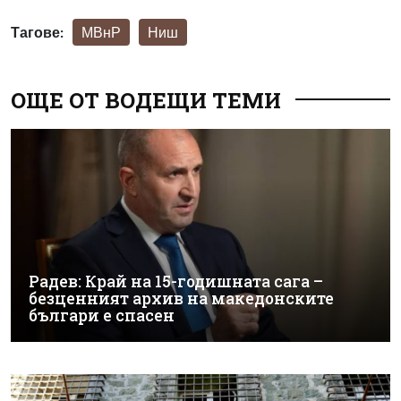
Тагове:
МВнР
Ниш
ОЩЕ ОТ ВОДЕЩИ ТЕМИ
Радев: Край на 15-годишната сага –
безценният архив на македонските
българи е спасен