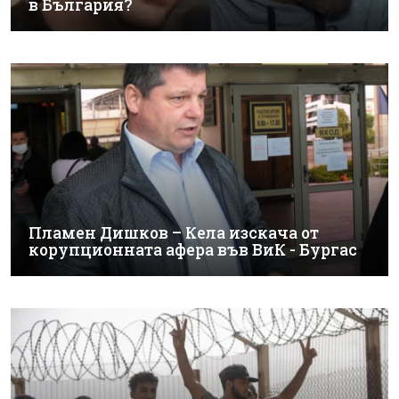
в България?
Пламен Дишков – Кела изскача от
корупционната афера във ВиК - Бургас