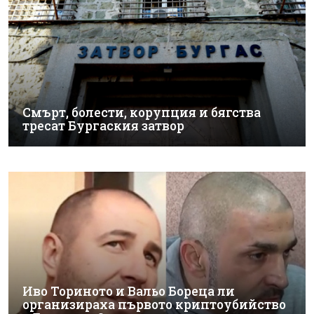
Смърт, болести, корупция и бягства
тресат Бургаския затвор
Иво Ториното и Вальо Бореца ли
организираха първото криптоубийство