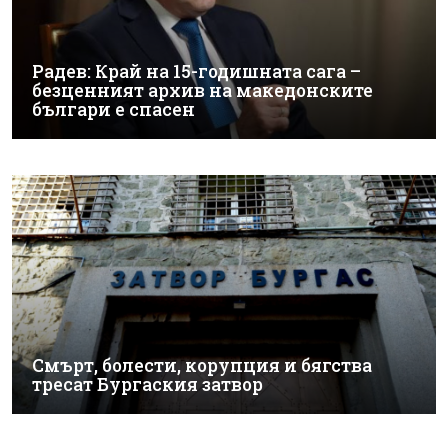
Радев: Край на 15-годишната сага –
безценният архив на македонските
българи е спасен
Смърт, болести, корупция и бягства
тресат Бургаския затвор