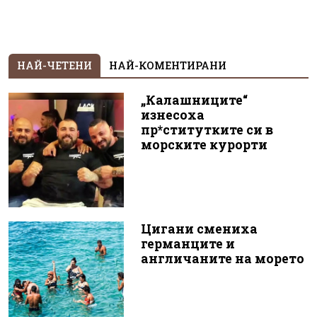
НАЙ-ЧЕТЕНИ
НАЙ-КОМЕНТИРАНИ
„Калашниците“
изнесоха
пр*ститутките си в
морските курорти
Цигани смениха
германците и
англичаните на морето