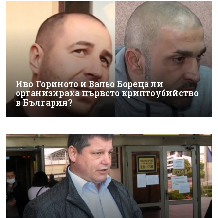
Иво Ториното и Вальо Бореца ли
организираха първото криптоубийство
в България?