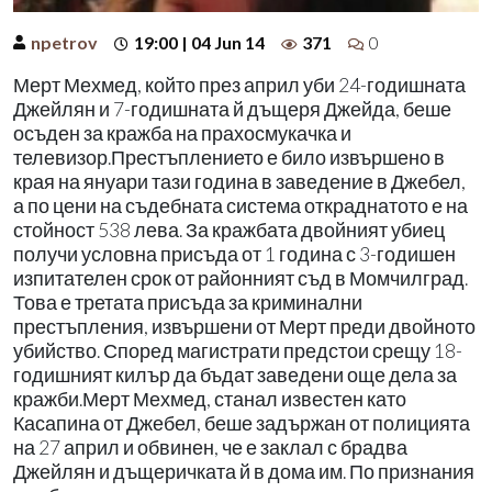
npetrov
19:00 | 04 Jun 14
371
0
Мерт Мехмед, който през април уби 24-годишната
Джейлян и 7-годишната й дъщеря Джейда, беше
осъден за кражба на прахосмукачка и
телевизор.Престъплението е било извършено в
края на януари тази година в заведение в Джебел,
а по цени на съдебната система откраднатото е на
стойност 538 лева. За кражбата двойният убиец
получи условна присъда от 1 година с 3-годишен
изпитателен срок от районният съд в Момчилград.
Това е третата присъда за криминални
престъпления, извършени от Мерт преди двойното
убийство. Според магистрати предстои срещу 18-
годишният килър да бъдат заведени още дела за
кражби.Мерт Мехмед, станал известен като
Касапина от Джебел, беше задържан от полицията
на 27 април и обвинен, че е заклал с брадва
Джейлян и дъщеричката й в дома им. По признания