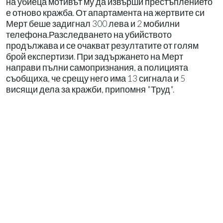
на убиеца мотивът му да извърши престъплението
е отново кражба. От апартамента на жертвите си
Мерт беше задигнал 300 лева и 2 мобилни
телефона.Разследването на убийството
продължава и се очакват резултатите от голям
брой експертизи. При задържането на Мерт
направи пълни самопризнания, а полицията
съобщиха, че срещу него има 13 сигнала и 5
висящи дела за кражби, припомня "Труд".