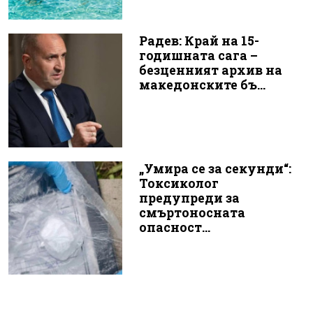
Радев: Край на 15-
годишната сага –
безценният архив на
македонските бъ...
„Умира се за секунди“:
Токсиколог
предупреди за
смъртоносната
опасност...