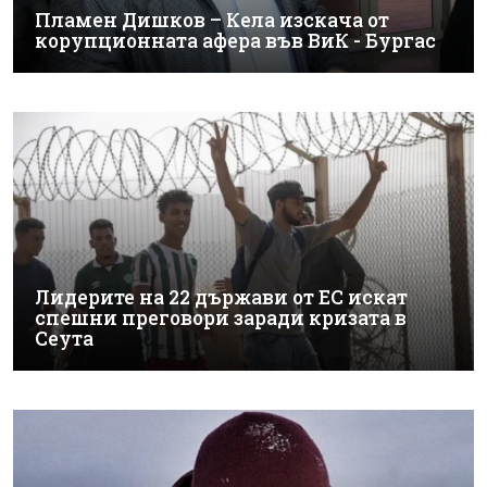
Пламен Дишков – Кела изскача от
корупционната афера във ВиК - Бургас
Лидерите на 22 държави от ЕС искат
спешни преговори заради кризата в
Сеута