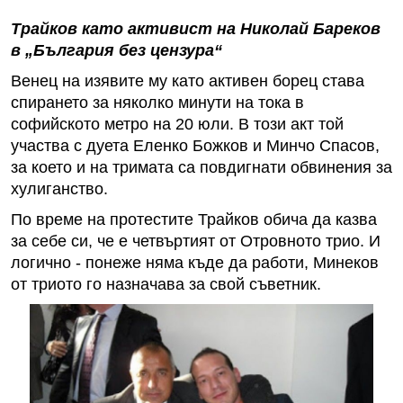
Трайков като активист на Николай Бареков
в „България без цензура“
Венец на изявите му като активен борец става
спирането за няколко минути на тока в
софийското метро на 20 юли. В този акт той
участва с дуета Еленко Божков и Минчо Спасов,
за което и на тримата са повдигнати обвинения за
хулиганство.
По време на протестите Трайков обича да казва
за себе си, че е четвъртият от Отровното трио. И
логично - понеже няма къде да работи, Минеков
от триото го назначава за свой съветник.