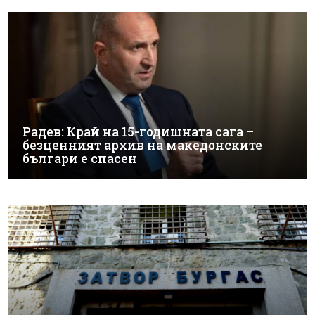
Радев: Край на 15-годишната сага –
безценният архив на македонските
българи е спасен