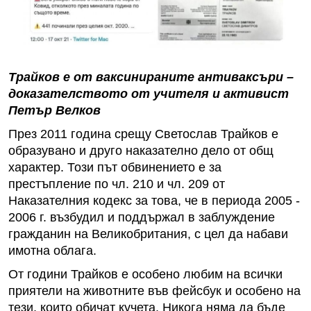
Трайков е от ваксинираните антиваксъри –
доказателството от учителя и активист
Петър Велков
През 2011 година срещу Светослав Трайков е
образувано и друго наказателно дело от общ
характер. Този път обвинението е за
престъпление по чл. 210 и чл. 209 от
Наказателния кодекс за това, че в периода 2005 -
2006 г. възбудил и поддържал в заблуждение
гражданин на Великобритания, с цел да набави
имотна облага.
От години Трайков е особено любим на всички
приятели на животните във фейсбук и особено на
тези, които обичат кучета. Никога няма да бъде