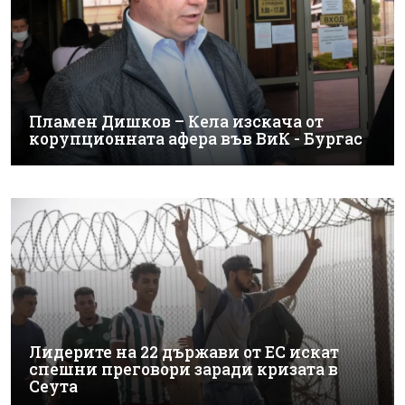
Пламен Дишков – Кела изскача от
корупционната афера във ВиК - Бургас
Лидерите на 22 държави от ЕС искат
спешни преговори заради кризата в
Сеута