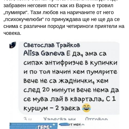
забравен неговия пост как из Варна е тровил
„пумияри“. Тази любов на наричаните от него
„психокучелюби“ го принуждава ще не ще да се
снима с различни породи четириноги приятели на
човека.