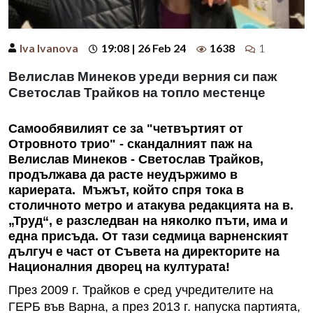
Iva Ivanova
19:08 | 26 Feb 24
1638
1
Велислав Минеков уреди верния си паж
Светослав Трайков на топло местенце
Самообявилият се за "четвъртият от
Отровното трио" - скандалният паж на
Велислав Минеков - Светослав Трайков,
продължава да расте неудържимо в
кариерата. Мъжът, който спря тока в
столичното метро и атакува редакцията на в.
„Труд“, е разследван на няколко пъти, има и
една присъда. От тази седмица варненският
дългуч е част от Съвета на директорите на
Националния дворец на културата!
През 2009 г. Трайков е сред учредителите на
ГЕРБ във Варна, а през 2013 г. напуска партията,