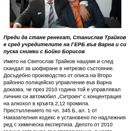
Преди да стане ренегат, Станислав Трайков
е сред учредителите на ГЕРБ във Варна и си
пуска снимки с Бойко Борисов
Името на Светослав Трайков нашумя и след
скандал за шофиране в нетрезво състояние.
Досъдебно производство от описа на Второ
районно полицейско управление във Варна
доказва, че през 2010 година той e управлявал
личния си автомобил „Ситроен“ с концентрация
на алкохол в кръвта 2,12 промила.
Престъплението по чл. 345 Б, ал. 1 от
Наказателния кодекс е установено по надлежния
ред с химическа експертиза. Делото от 2010