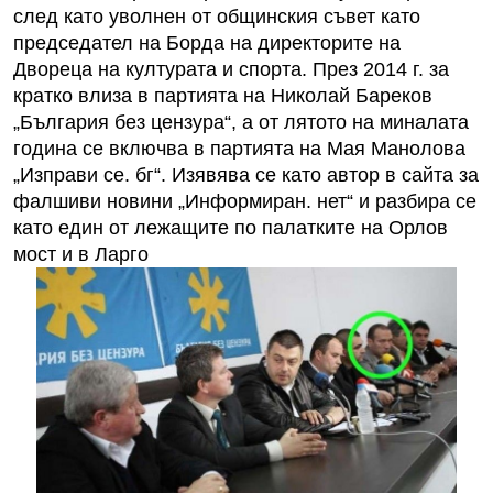
след като уволнен от общинския съвет като
председател на Борда на директорите на
Двореца на културата и спорта. През 2014 г. за
кратко влиза в партията на Николай Бареков
„България без цензура“, а от лятото на миналата
година се включва в партията на Мая Манолова
„Изправи се. бг“. Изявява се като автор в сайта за
фалшиви новини „Информиран. нет“ и разбира се
като един от лежащите по палатките на Орлов
мост и в Ларго