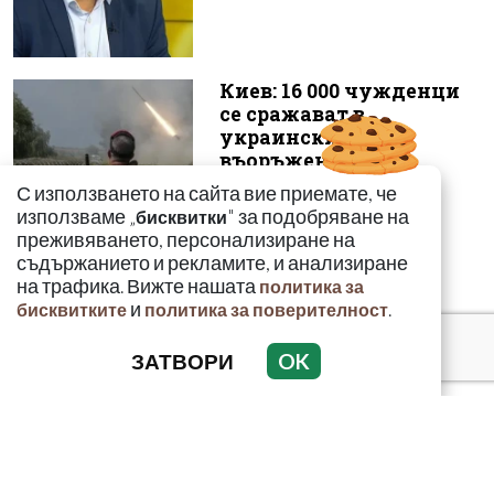
Киев: 16 000 чужденци
се сражават в
украинските
въоръжени сили
С използването на сайта вие приемате, че
използваме „
" за подобряване на
бисквитки
преживяването, персонализиране на
съдържанието и рекламите, и анализиране
на трафика. Вижте нашата
политика за
и
.
бисквитките
политика за поверителност
ЗАТВОРИ
OK