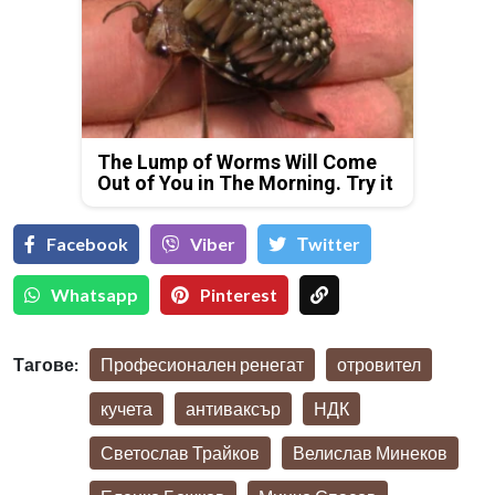
The Lump of Worms Will Come
Out of You in The Morning. Try it
Facebook
Viber
Тwitter
Whatsapp
Pinterest
Тагове:
Професионален ренегат
отровител
кучета
антиваксър
НДК
Светослав Трайков
Велислав Минеков