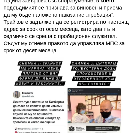
година завършва със споразумение, в което
подсъдимият се признава за виновен и приема
да му бъде наложено наказание „пробация“.
Трайков е задължен да се регистрира по настоящ
адрес за срок от осем месеца, като два пъти
седмично се среща с пробационен служител.
Съдът му отнема правото да управлява МПС за
срок от десет месеца.