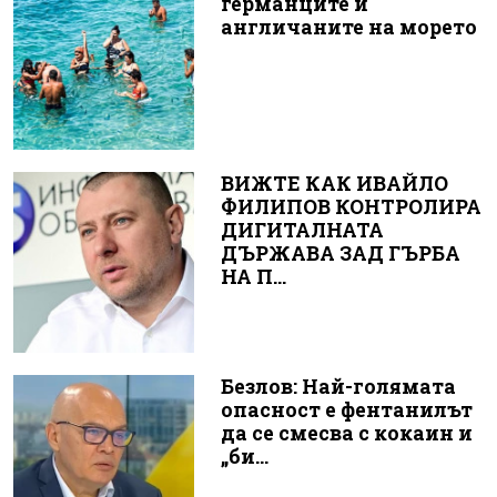
германците и
англичаните на морето
ВИЖТЕ КАК ИВАЙЛО
ФИЛИПОВ КОНТРОЛИРА
ДИГИТАЛНАТА
ДЪРЖАВА ЗАД ГЪРБА
НА П...
Безлов: Най-голямата
опасност е фентанилът
да се смесва с кокаин и
„би...