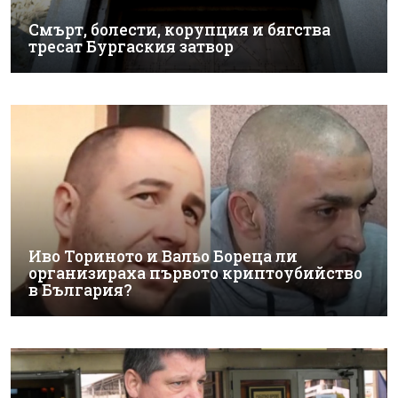
Смърт, болести, корупция и бягства
тресат Бургаския затвор
Иво Ториното и Вальо Бореца ли
организираха първото криптоубийство
в България?