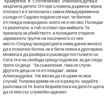
“Крайречна” в “Столипиново”. Изкопала дупка и
хвърлила детето. Отгоре сложила дървена черна
плоскост и я затиснала с камък.Междувременно
съседи от Садово подали сигнал, че Велков
отглежда новородено, което не е негово. Полицаи
го разпитали, а той ги отвел при майката. Тя
признала за убийството, а полицаите открили
заровеното трупче на посоченото от нея
място. Според прокуратурата няма данни жената
да е психично болна, не е била пияна и дрогирана.
Можела е да разбира и ръководи постъпките си.
Сега тя е на свобода срещу подписка, за да гледа
трите си деца. “За съжаление, така се случи.
Другите деца си ги отглеждам", заяви
Александрова. “Не желая да се шуми по моя
случай. Толкова време не се е разчуло, недейте”,
разплака се тя. Била безработна и на делото щяла
да се яви със служебен адвокат.