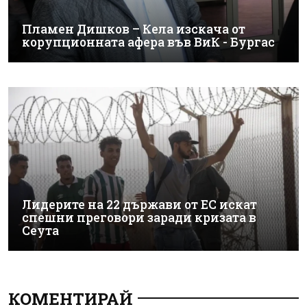
Пламен Дишков – Кела изскача от
корупционната афера във ВиК - Бургас
Лидерите на 22 държави от ЕС искат
спешни преговори заради кризата в
Сеута
КОМЕНТИРАЙ