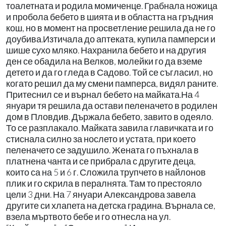
тоалетната и родила момиченце. Грабнала ножица
и пробола бебето в шията и в областта на гръдния
кош, но в момент на просветление решила да не го
доубива.Изтичала до аптеката, купила памперси и
шише сухо мляко. Нахранила бебето и на другия
ден се обадила на Велков, молейки го да вземе
детето и да го гледа в Садово. Той се съгласил, но
когато решил да му смени памперса, видял раните.
Притеснил се и върнал бебето на майката.На 4
януари тя решила да остави пеленачето в родилен
дом в Пловдив. Държала бебето, завито в одеяло.
То се разплакало. Майката завила главичката и го
стиснала силно за нослето и устата, при което
пеленачето се задушило. Жената го пъхнала в
платнена чанта и се прибрала с другите деца,
които са на 5 и 6 г. Сложила трупчето в найлонов
плик и го скрила в пералнята. Там то престояло
цели 3 дни. На 7 януари Александрова завела
другите си хлапета на детска градина. Върнала се,
взела мъртвото бебе и го отнесла на ул.