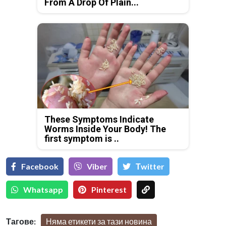
From A Drop Of Plain...
These Symptoms Indicate
Worms Inside Your Body! The
first symptom is ..
Facebook
Viber
Тwitter
Whatsapp
Pinterest
Тагове:
Няма етикети за тази новина