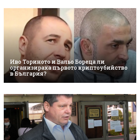
Иво Ториното и Вальо Бореца ли
организираха първото криптоубийство
в България?