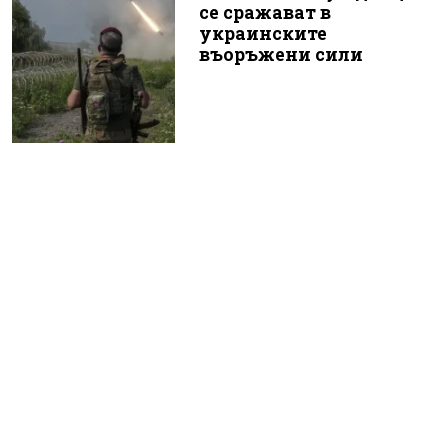
се сражават в
украинските
въоръжени сили