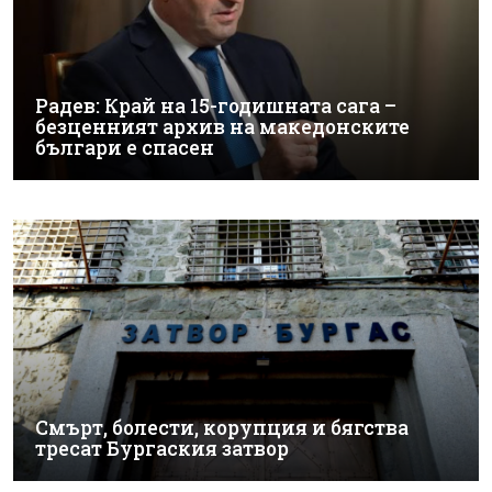
Радев: Край на 15-годишната сага –
безценният архив на македонските
българи е спасен
Смърт, болести, корупция и бягства
тресат Бургаския затвор