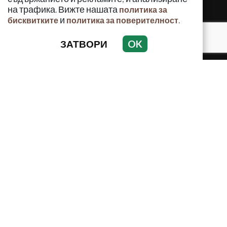
на трафика. Вижте нашата
политика за
и
.
бисквитките
политика за поверителност
ЗАТВОРИ
OK
КРИМИНАЛНО
ИНЦИДЕНТИ
АНАЛИЗИ
ПО СВЕТА
ВОДЕЩИ ТЕМИ
Използването и публикуването на част или цялото
съдържание на Crimes.BG без разрешение на Медийна
група Асмара ЕООД е забранено.
© 2010 - 2026 | Crimes.BG. Всички права запазени.
РЕКЛАМА