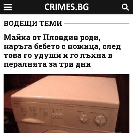
ВОДЕЩИ ТЕМИ
Майка от Пловдив роди,
наръга бебето с ножица, след
това го удуши и го пъхна в
пералнята за три дни