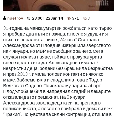
npetrov
23:00 | 22 Jun 14
371
0
31-годишна майка умъртви рожбата си, като първо
я прободе два пъти с ножица, а после я удуши и я
пъхна в пералнята, пише „24 часа”. Светлана
Александрова от Пловдив извършила зверството
на 4 януари, но МВР не съобщило за него. Сега
случаят излиза наяве, тъй като прокуратурата
внесе делото в съда. Александрова имала 3
невръстни деца, родени без брак. Била безработна
и през 2013 г. имала полови контакти с няколко
мъже. Забременяла и споделила това с Тодор
Велков от Садово. Поискала му пари за аборт.
Плодът обаче бил в напреднал стадий и лекарите
отказали да го премахнат. На 2 януари
Александрова завела децата си на преглед в
поликлиниката, а после се прибрала в дома си в жк
“Тракия”. Почувствала силни контракции, отишла в