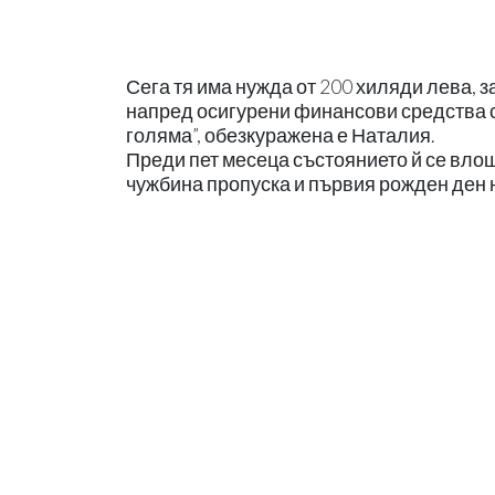
Сега тя има нужда от 200 хиляди лева, 
напред осигурени финансови средства с
голяма”, обезкуражена е Наталия.
Преди пет месеца състоянието й се влош
чужбина пропуска и първия рожден ден 