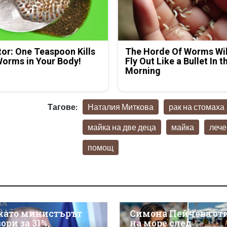
or: One Teaspoon Kills
The Horde Of Worms Wil
Worms in Your Body!
Fly Out Like a Bullet In t
Morning
Тагове:
Наталия Миткова
рак на стомаха
майка на две деца
майка
лече
помощ
като министърът
Симона Пейчева от
ори за 31%,
на море след