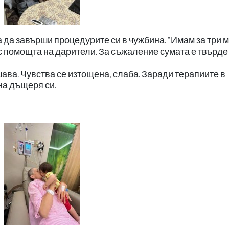
за да завърши процедурите си в чужбина. “Имам за три 
 помощта на дарители. За съжаление сумата е твърде
ава. Чувства се изтощена, слаба. Заради терапиите в
на дъщеря си.