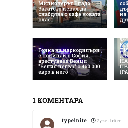
Милионерът Владо
со
Загатото искал да
дъ
снабдява с кафе новата
на
власт
др
ВИ
ФИ
КО
Гонка на наркодилъри
ДИ
с полицаи в София,
ДЪ
арестуваха Венци
НА
"Белия негър" с 460 000
ПР
евро в него
(Р
1 КОМЕНТАРА
typeinite
2 years before