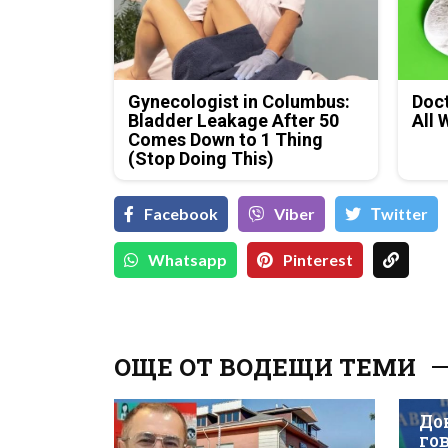
Gynecologist in Columbus:
Doct
Bladder Leakage After 50
All 
Comes Down to 1 Thing
(Stop Doing This)
Facebook
Viber
Тwitter
Whatsapp
Pinterest
ОЩЕ ОТ ВОДЕЩИ ТЕМИ
До
гов