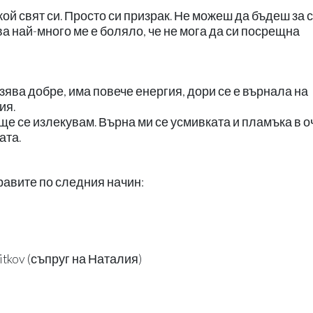
кой свят си. Просто си призрак. Не можеш да бъдеш за 
ва най-много ме е боляло, че не мога да си посрещна
зява добре, има повече енергия, дори се е върнала на
ия.
ще се излекувам. Върна ми се усмивката и пламъка в о
ата.
правите по следния начин:
tkov (съпруг на Наталия)