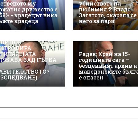
бственото му
убийството на
ржавно дружество е
любимия й Владо
 58% - крадецът вика
Загатото, скарала се
ъжте крадеца
него за пари
ЖТЕ КАК ИВАЙЛО
ЛИПОВ
НТРОЛИРА
ГИТАЛНАТА
Радев: Край на 15-
РЖАВА ЗАД ГЪРБА
годишната сага –
безценният архив н
АВИТЕЛСТВОТО?
македонските бълг
АЗСЛЕДВАНЕ)
е спасен