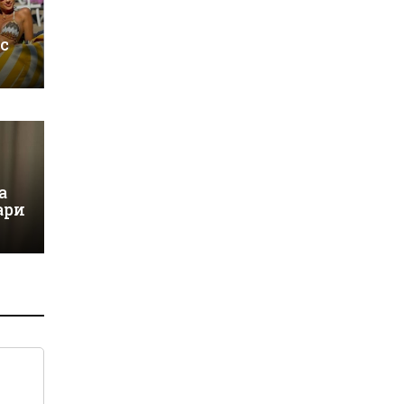
 с
а
ари