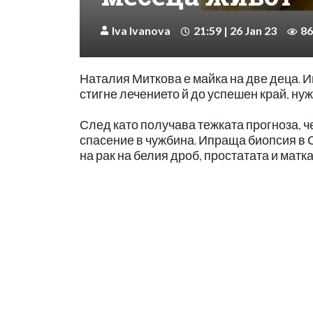
Iva Ivanova
21:59 | 26 Jan 23
86
Наталия Миткова е майка на две деца. Им
стигне лечението й до успешен край, нуж
След като получава тежката прогноза, че
спасение в чужбина. Ипраща биопсия в С
на рак на белия дроб, простатата и матка