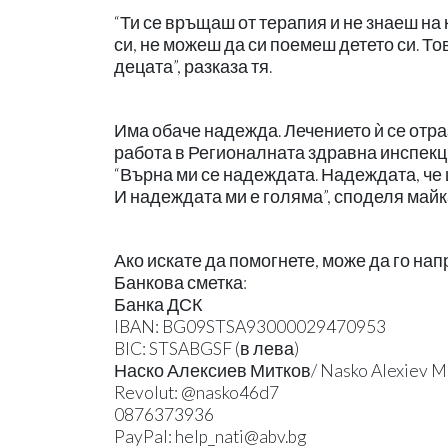
“Ти се връщаш от терапия и не знаеш на 
си, не можеш да си поемеш детето си. То
децата”, разказа тя.
Има обаче надежда. Лечението ѝ се отра
работа в Регионалната здравна инспекц
“Върна ми се надеждата. Надеждата, че 
И надеждата ми е голяма”, споделя майк
Ако искате да помогнете, може да го на
Банкова сметка:
Банка ДСК
IBAN: BG09STSA93000029470953
BIC: STSABGSF (в лева)
Наско Алексиев Митков/ Nasko Alexiev Mi
Revolut: @nasko46d7
0876373936
PayPal:
help_nati@abv.bg