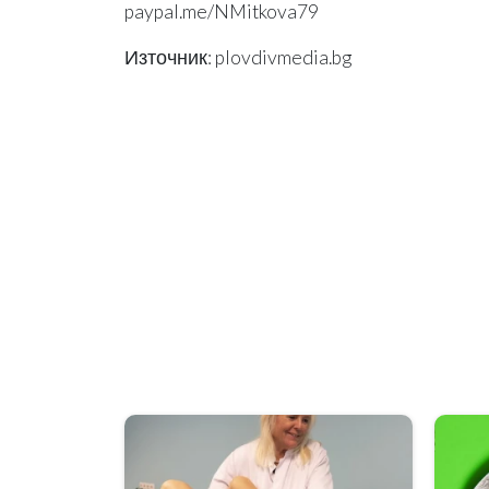
paypal.me/NMitkova79
Източник: plovdivmedia.bg