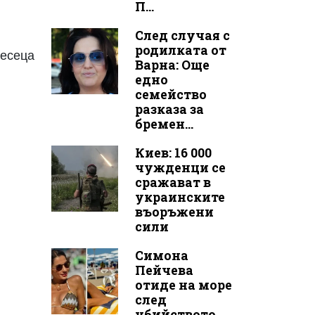
П...
След случая с
родилката от
месеца
Варна: Още
едно
семейство
разказа за
бремен...
Киев: 16 000
чужденци се
сражават в
украинските
въоръжени
сили
Симона
Пейчева
отиде на море
след
убийството