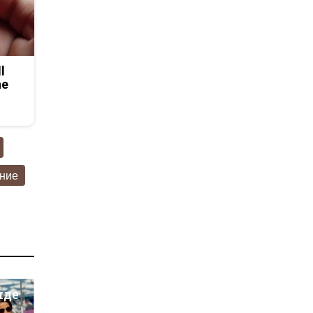
l
he
ние
иде