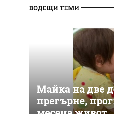
ВОДЕЩИ ТЕМИ
Майка на две д
прегърне, прог
месеца живот