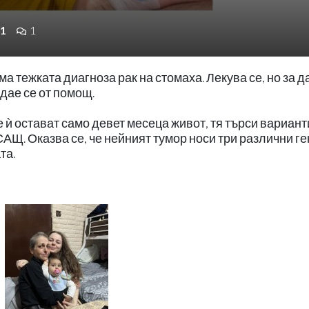
1
1
а тежката диагноза рак на стомаха. Лекува се, но за д
дае се от помощ.
 ѝ остават само девет месеца живот, тя търси вариант
АЩ. Оказва се, че нейният тумор носи три различни ге
та.