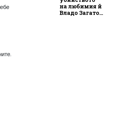
на любимия й
себе
Владо Загато...
чите.