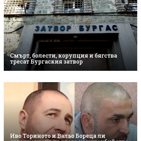
Смърт, болести, корупция и бягства
тресат Бургаския затвор
Иво Ториното и Вальо Бореца ли