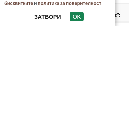
и
.
бисквитките
политика за поверителност
„Умира се за секунди“:
ЗАТВОРИ
OK
Токсиколог
предупреди за
смъртоносната
опасност...