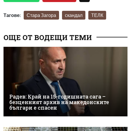
Тагове:
Стара Загора
скандал
ТЕЛК
ОЩЕ ОТ ВОДЕЩИ ТЕМИ
Радев: Край на 15-годишната сага –
безценният архив на македонските
българи е спасен