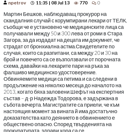
npetrov
11:35 | 08 Jul 13
770
0
Мартин Бешков, наблюдаващ прокурор на
скандалния случай с корумпирани лекари от ТЕЛК,
съобщи че е установено че медицинските лица са
получавали между 50 и 300 лева от роми в Стара
Загора, за да издадат на децата им докумнет, че
страдат от бронхиална астма.Свидетелите по
случая, които са разпитани, са между 20 и 30 на
брой и повечето са се възползвали от порочната
схема, давайки на лекарите пари на ръка за
фалшиво медицинско удостоверение.
Обвиняемите медици са петима и са следени в
продължение на няколко месеца до началото на
2013, когато бяха заловени.Шефът на експертния
състав – д-р Надежда Тодорова, е задържана в
събота вечерта. Магистратите са приели, че към
настоящия момент за вината й има достатъчно
доказателства като деянието в обвинението е
обществено опасно. Според твърденията на
прокуратурата, здрави хора са се