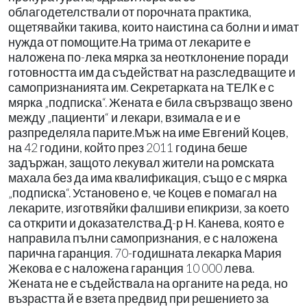
облагодетелствали от порочната практика,
ощетявайки такива, които наистина са болни и имат
нужда от помощите.На трима от лекарите е
наложена по-лека мярка за неотклонение поради
готовността им да съдействат на разследващите и
самопризнанията им. Секретарката на ТЕЛК е с
мярка „подписка“. Жената е била свързващо звено
между „пациенти“ и лекари, взимала е и е
разпределяла парите.Мъж на име Евгений Коцев,
на 42 години, който през 2011 година беше
задържан, защото лекувал жители на ромската
махала без да има квалификация, също е с мярка
„подписка“. Установено е, че Коцев е помагал на
лекарите, изготвяйки фалшиви епикризи, за което
са открити и доказателства.Д-р Н. Канева, която е
направила пълни самопризнания, е с наложена
парична гаранция. 70-годишната лекарка Мария
Жекова е с наложена гаранция 10 000 лева.
Жената не е съдействала на органите на реда, но
възрастта й е взета предвид при решението за