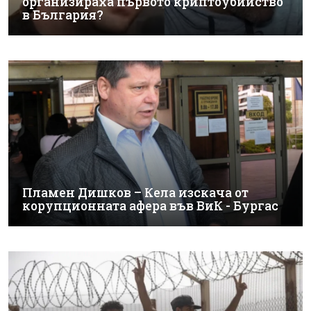
организираха първото криптоубийство
в България?
Пламен Дишков – Кела изскача от
корупционната афера във ВиК - Бургас