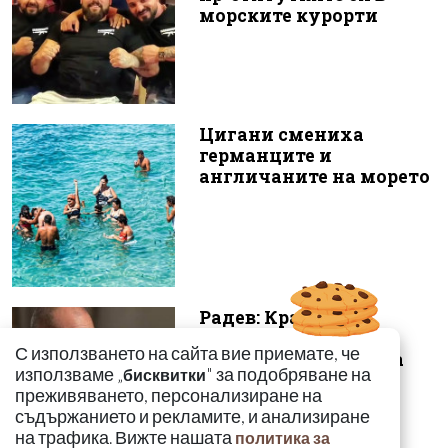
морските курорти
Цигани смениха
германците и
англичаните на морето
Радев: Край на 15-
годишната сага –
С използването на сайта вие приемате, че
безценният архив на
използваме „
" за подобряване на
бисквитки
македонските бъ...
преживяването, персонализиране на
съдържанието и рекламите, и анализиране
на трафика. Вижте нашата
политика за