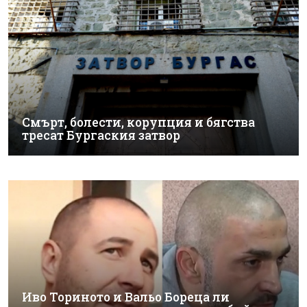
Смърт, болести, корупция и бягства
тресат Бургаския затвор
Иво Ториното и Вальо Бореца ли