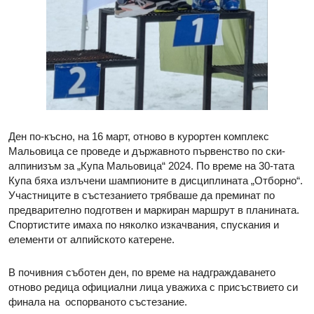
Ден по-късно, на 16 март, отново в курортен комплекс
Мальовица се проведе и държавното първенство по ски-
алпинизъм за „Купа Мальовица“ 2024. По време на 30-тата
Купа бяха излъчени шампионите в дисциплината „Отборно“.
Участниците в състезанието трябваше да преминат по
предварително подготвен и маркиран маршрут в планината.
Спортистите имаха по няколко изкачвания, спускания и
елементи от алпийското катерене.
В почивния съботен ден, по време на надграждаването
отново редица официални лица уважиха с присъствието си
финала на оспорваното състезание.