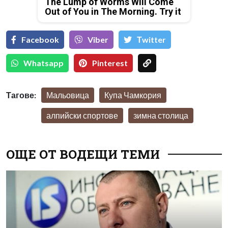
The Lump of Worms Will Come
Out of You in The Morning. Try it
Facebook
Viber
Тwitter
Whatsapp
Pinterest
Тагове:
Мальовица
Купа Чамкория
алпийски спортове
зимна столица
ОЩЕ ОТ ВОДЕЩИ ТЕМИ