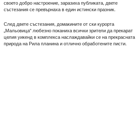
своето добро настроение, заразиха публиката, двете
състезания се превърнаха в един истински празник.
След двете състезания, домакините от ски курорта
„Мальовица“ любезно поканиха всички зрители да прекарат
целия уикенд в комплекса наслаждавайки се на прекрасната
природа на Рила планина и отлично обработените писти.