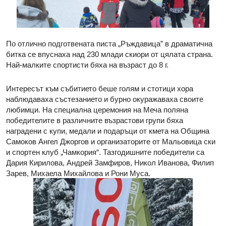
По отлично подготвената писта „Ръждавица” в драматична
битка се впуснаха над 230 млади скиори от цялата страна.
Най-малките спортисти бяха на възраст до 8 г.
Интересът към събитието беше голям и стотици хора
наблюдаваха състезанието и бурно окуражаваха своите
любимци. На специална церемония на Меча поляна
победителите в различните възрастови групи бяха
наградени с купи, медали и подаръци от кмета на Община
Самоков Ангел Джоргов и организаторите от Мальовица ски
и спортен клуб „Чамкория“. Тазгодишните победители са
Дария Кирилова, Андрей Замфиров, Никол Иванова, Филип
Зарев, Михаела Михайлова и Рони Муса.