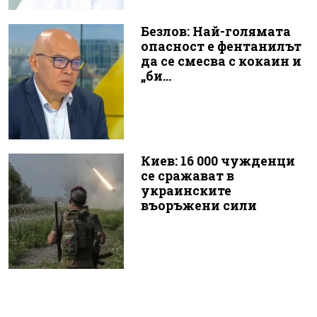
Безлов: Най-голямата
опасност е фентанилът
да се смесва с кокаин и
„би...
Киев: 16 000 чужденци
се сражават в
украинските
въоръжени сили