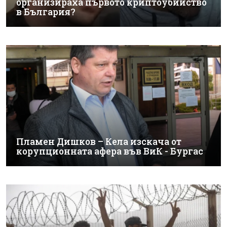
организираха първото криптоубийство
в България?
Пламен Дишков – Кела изскача от
корупционната афера във ВиК - Бургас