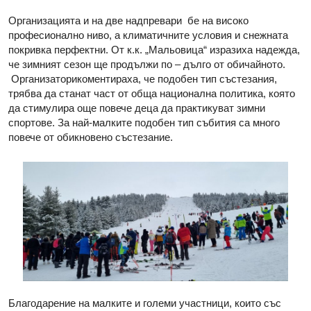
Организацията и на две надпревари бе на високо
професионално ниво, а климатичните условия и снежната
покривка перфектни. От к.к. „Мальовица“ изразиха надежда,
че зимният сезон ще продължи по – дълго от обичайното.
Организаторикоментираха, че подобен тип състезания,
трябва да станат част от обща национална политика, която
да стимулира още повече деца да практикуват зимни
спортове. За най-малките подобен тип събития са много
повече от обикновено състезание.
Благодарение на малките и големи участници, които със