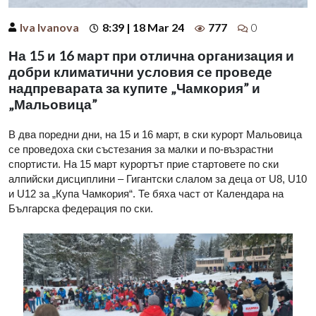
Iva Ivanova
8:39 | 18 Mar 24
777
0
На 15 и 16 март при отлична организация и
добри климатични условия се проведе
надпреварата за купите „Чамкория” и
„Мальовица”
В два поредни дни, на 15 и 16 март, в ски курорт Мальовица
се проведоха ски състезания за малки и по-възрастни
спортисти. На 15 март курортът прие стартовете по ски
алпийски дисциплини – Гигантски слалом за деца от U8, U10
и U12 за „Купа Чамкория“. Те бяха част от Календара на
Българска федерация по ски.