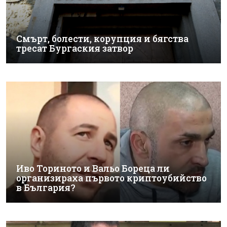
Смърт, болести, корупция и бягства
тресат Бургаския затвор
Иво Ториното и Вальо Бореца ли
организираха първото криптоубийство
в България?