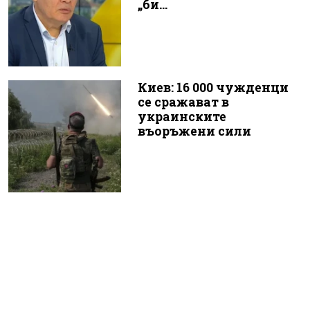
„би...
Киев: 16 000 чужденци
се сражават в
украинските
въоръжени сили