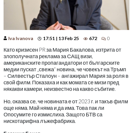
Iva Ivanova
17:51 | 13 Feb 25
672
0
Като кризисен PR за Мария Бакалова, изтрита от
злополучната реклама за САЩ визи,
американските пропагандатори от българските
медии пускат „свежа“ новина, че човекът на Тръмп
– Силвестър Сталоун – ангажирал Мария за роля в
свой филм. Показаха и как момата се мизи пред
някакви камери, неизвестно на какво събитие.
Но, оказва се, че новината е от 2023 г. и такъв филм
още няма. Май няма и да има. Това пак ли
Опосумите го измислиха. Защото БТВ са
нискотарифна лъжефабрика.