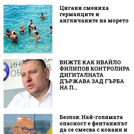
Цигани смениха
германците и
англичаните на морето
ВИЖТЕ КАК ИВАЙЛО
ФИЛИПОВ КОНТРОЛИРА
ДИГИТАЛНАТА
ДЪРЖАВА ЗАД ГЪРБА
НА П...
Безлов: Най-голямата
опасност е фентанилът
да се смесва с кокаин и