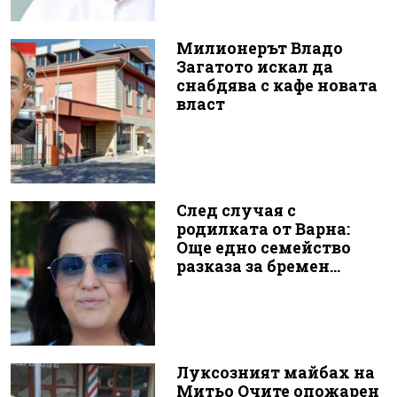
Милионерът Владо
Загатото искал да
снабдява с кафе новата
власт
След случая с
родилката от Варна:
Още едно семейство
разказа за бремен...
Луксозният майбах на
Митьо Очите опожарен