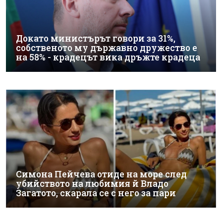
Докато министърът говори за 31%,
собственото му държавно дружество е
на 58% - крадецът вика дръжте крадеца
Симона Пейчева отиде на море след
убийството на любимия й Владо
Загатото, скарала се с него за пари