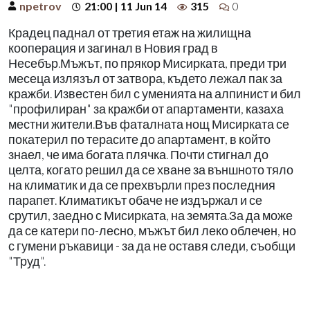
npetrov
21:00 | 11 Jun 14
315
0
Крадец паднал от третия етаж на жилищна
кооперация и загинал в Новия град в
Несебър.Мъжът, по прякор Мисирката, преди три
месеца излязъл от затвора, където лежал пак за
кражби. Известен бил с уменията на алпинист и бил
"профилиран" за кражби от апартаменти, казаха
местни жители.Във фаталната нощ Мисирката се
покатерил по терасите до апартамент, в който
знаел, че има богата плячка. Почти стигнал до
целта, когато решил да се хване за външното тяло
на климатик и да се прехвърли през последния
парапет. Климатикът обаче не издържал и се
срутил, заедно с Мисирката, на земята.За да може
да се катери по-лесно, мъжът бил леко облечен, но
с гумени ръкавици - за да не оставя следи, съобщи
"Труд".