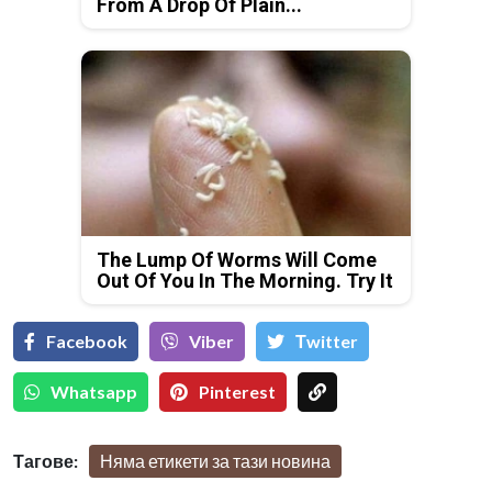
From A Drop Of Plain...
The Lump Of Worms Will Come
Out Of You In The Morning. Try It
Facebook
Viber
Тwitter
Whatsapp
Pinterest
Тагове:
Няма етикети за тази новина