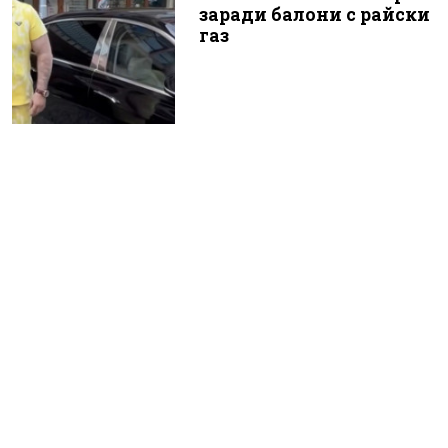
заради балони с райски
газ