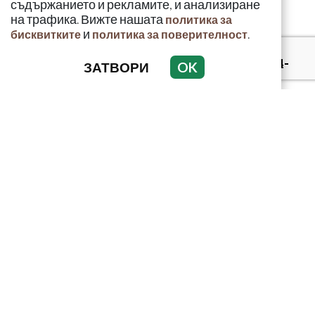
съдържанието и рекламите, и анализиране
на трафика. Вижте нашата
политика за
и
.
бисквитките
политика за поверителност
Полицаят, намерил 4-
ЗАТВОРИ
OK
годишния Марти:
Започна силно да ме
прегръща