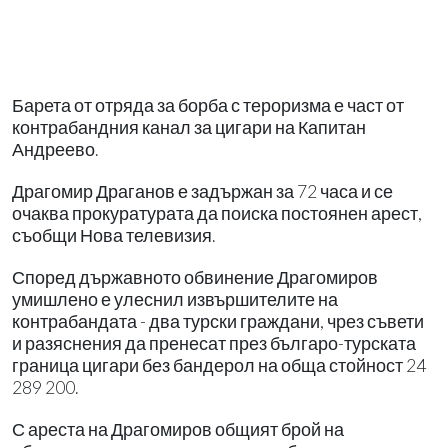
Барета от отряда за борба с тероризма е част от
контрабандния канал за цигари на Капитан
Андреево.
Драгомир Драганов е задържан за 72 часа и се
очаква прокуратурата да поиска постоянен арест,
съобщи Нова телевизия.
Според държавното обвинение Драгомиров
умишлено е улеснил извършителите на
контрабандата - два турски граждани, чрез съвети
и разяснения да пренесат през българо-турската
граница цигари без бандерол на обща стойност 24
289 200.
С ареста на Драгомиров общият брой на