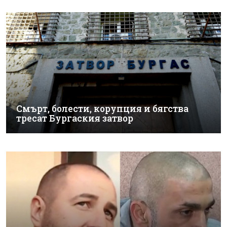
Смърт, болести, корупция и бягства
тресат Бургаския затвор