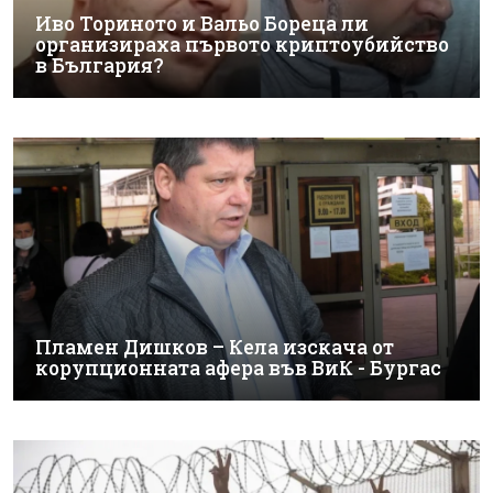
Иво Ториното и Вальо Бореца ли
организираха първото криптоубийство
в България?
Пламен Дишков – Кела изскача от
корупционната афера във ВиК - Бургас