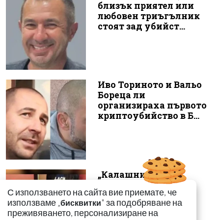
близък приятел или
любовен триъгълник
стоят зад убийст...
Иво Ториното и Вальо
Бореца ли
организираха първото
криптоубийство в Б...
„Калашниците“
изнесоха
С използването на сайта вие приемате, че
пр*ститутките си в
използваме „
" за подобряване на
бисквитки
морските курорти
преживяването, персонализиране на