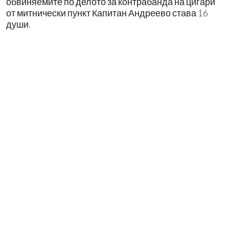
обвиняемите по делото за контрабанда на цигари
от митнически пункт Капитан Андреево става 16
души.