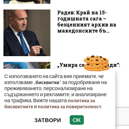
Радев: Край на 15-
годишната сага –
безценният архив на
македонските бъ...
„Умира се за секунди“:
Токсиколог
С използването на сайта вие приемате, че
предупреди за
използваме „
" за подобряване на
бисквитки
смъртоносната
преживяването, персонализиране на
опасност...
съдържанието и рекламите, и анализиране
на трафика. Вижте нашата
политика за
и
.
бисквитките
политика за поверителност
ЗАТВОРИ
OK