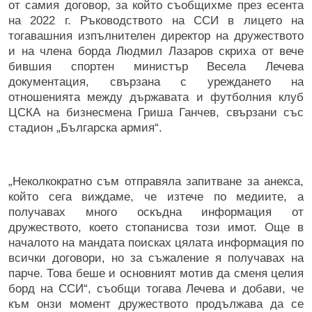
от самия договор, за който съобщихме през есента
на 2022 г. Ръководството на ССИ в лицето на
тогавашния изпълнителен директор на дружеството
и на члена борда Людмил Лазаров скриха от вече
бившия спортен министър Весела Лечева
документация, свързана с уреждането на
отношенията между държавата и футболния клуб
ЦСКА на бизнесмена Гриша Ганчев, свързани със
стадион „Българска армия“.
„Неколкократно съм отправяла запитване за анекса,
който сега виждаме, че изтече по медиите, а
получавах много оскъдна информация от
дружеството, което стопанисва този имот. Още в
началото на мандата поисках цялата информация по
всички договори, но за съжаление я получавах на
парче. Това беше и основният мотив да сменя целия
борд на ССИ“, съобщи тогава Лечева и добави, че
към онзи момент дружеството продължава да се