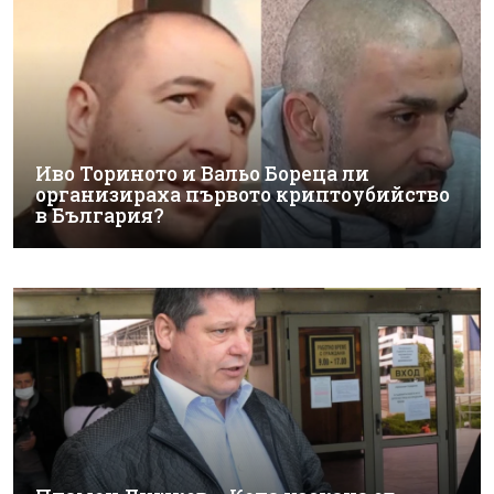
Иво Ториното и Вальо Бореца ли
организираха първото криптоубийство
в България?