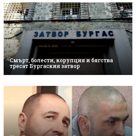
Смърт, болести, корупция и бягства
тресат Бургаския затвор