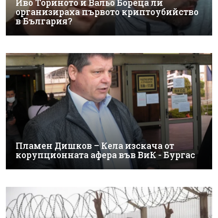
Иво Ториното и Вальо Бореца ли
организираха първото криптоубийство
в България?
Пламен Дишков – Кела изскача от
корупционната афера във ВиК - Бургас