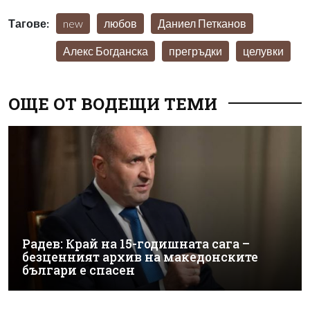
Тагове:
new
любов
Даниел Петканов
Алекс Богданска
прегръдки
целувки
ОЩЕ ОТ ВОДЕЩИ ТЕМИ
Радев: Край на 15-годишната сага –
безценният архив на македонските
българи е спасен