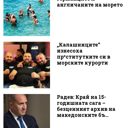
англичаните на морето
„Калашниците“
изнесоха
пр*ститутките си в
морските курорти
Радев: Край на 15-
годишната сага –
безценният архив на
македонските бъ...