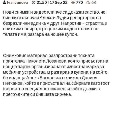
Iva Ivanova
21:50 | 17 Sep 22
770
68
Нови снимки и видео клипче са доказателство, че
бившите съпрузи Алекс и Лудия репортер не са
безразлични един към друг. Напротив – страстта в
очите им напира, а ръцете им жадно пълзят по
телата им в разгара на нощен купон.
Снимковия материал разпространи тяхната
приятелка Николета Лозанова, която присъства на
нощно парти, организирана от известна марка за
мобилни устройства. В разгара на купона, на който
бе водеща Алекс Богданска се вижда Даниел
Петканов, който е присъствал на сбирката като гост
(вероятно специално поканен) и който държи в
прегръдките си бившата си жена.