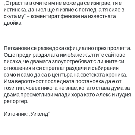
„Страстта в очите им не може да се изиграе, тя е
истинска. Даниел ще я изпие с поглед, а тя сияе в
скута му“ – коментират фенове на известната
двойка.
Петканови се разведоха официално през пролетта.
Още преди раздялата им обаче жълтите сайтове
писаха, че двамата злоупотребяват с личните си
отношения и си спретват раздели и събирания
само и само да са в центъра на светската хроника.
Има вероятност последната постановка да е от
този тип, човек никога не знае, когато става дума за
двама пресметливи млади хора като Алекс и Лудия
репортер.
Източник: „Уикенд“