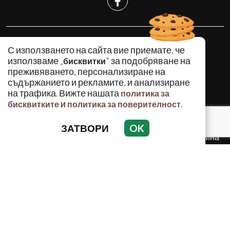
КРИМИНАЛНО
С използването на сайта вие приемате, че
ИНЦИДЕНТИ
използваме „
" за подобряване на
бисквитки
АНАЛИЗИ
преживяването, персонализиране на
съдържанието и рекламите, и анализиране
ПО СВЕТА
на трафика. Вижте нашата
политика за
ВОДЕЩИ ТЕМИ
и
.
бисквитките
политика за поверителност
ЗАТВОРИ
OK
Използването и публикуването на част или цялото
съдържание на Crimes.BG без разрешение на Медийна
група Асмара ЕООД е забранено.
© 2010 - 2026 | Crimes.BG. Всички права запазени.
РЕКЛАМА
КОНТАКТИ
ОБЩИ УСЛОВИЯ