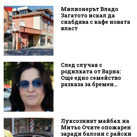
Милионерът Владо
Загатото искал да
снабдява с кафе новата
власт
След случая с
родилката от Варна:
Още едно семейство
разказа за бремен...
Луксозният майбах на
Митьо Очите опожарен
заради балони с райски