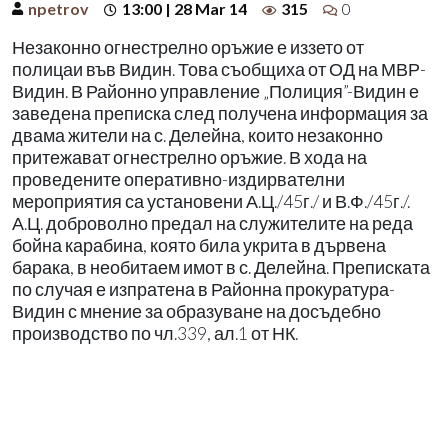
npetrov
13:00 | 28 Mar 14
315
0
Незаконно огнестрелно оръжие е иззето от
полицаи във Видин. Това съобщиха от ОД на МВР-
Видин. В Районно управление „Полиция”-Видин е
заведена преписка след получена информация за
двама жители на с. Делейна, които незаконно
притежават огнестрелно оръжие. В хода на
проведените оперативно-издирвателни
мероприятия са установени А.Ц./45г./ и В.Ф./45г./.
А.Ц. доброволно предал на служителите на реда
бойна карабина, която била укрита в дървена
барака, в необитаем имот в с. Делейна. Преписката
по случая е изпратена в Районна прокуратура-
Видин с мнение за образуване на досъдебно
производство по чл.339, ал.1 от НК.