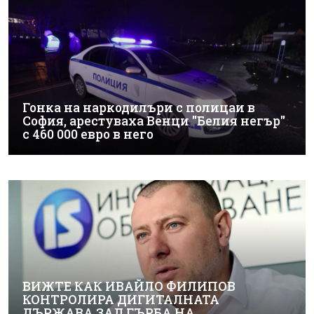
Гонка на наркодилъри с полицаи в
София, арестуваха Венци "Белия негър"
с 460 000 евро в него
ВИЖТЕ КАК ИВАЙЛО ФИЛИПОВ
КОНТРОЛИРА ДИГИТАЛНАТА
ДЪРЖАВА ЗАД ГЪРБА НА