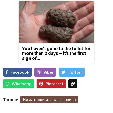
You haven’t gone to the toilet for
more than 2 days – it's the first
sign of...
Facebook
Viber
Тwitter
Whatsapp
Pinterest
Тагове:
Няма етикети за тази новина