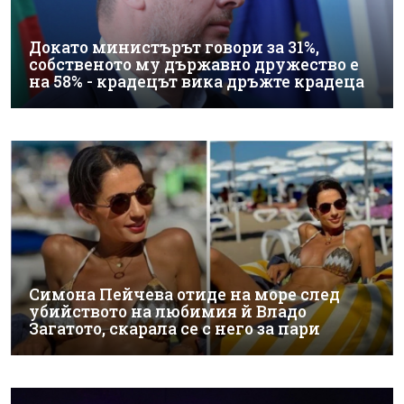
Докато министърът говори за 31%,
собственото му държавно дружество е
на 58% - крадецът вика дръжте крадеца
Симона Пейчева отиде на море след
убийството на любимия й Владо
Загатото, скарала се с него за пари