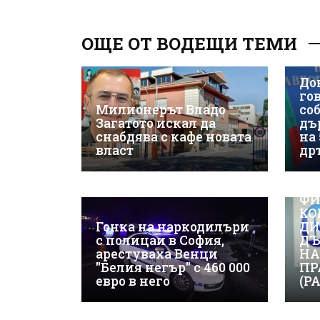
ОЩЕ ОТ ВОДЕЩИ ТЕМИ
До
гов
Милионерът Владо
со
Загатото искал да
дъ
снабдява с кафе новата
на
власт
др
ВИ
ФИ
КО
Гонка на наркодилъри
ДИ
с полицаи в София,
ДЪ
арестуваха Венци
НА
"Белия негър" с 460 000
ПР
евро в него
(Р