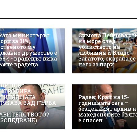
като министърът
Симона Пейчева от
ори за 31%,
на море след
бственото му
убийството на
ржавно дружество е
любимия й Владо
 58% - крадецът вика
Загатото, скарала се
ъжте крадеца
него за пари
ЖТЕ КАК ИВАЙЛО
ЛИПОВ
НТРОЛИРА
ГИТАЛНАТА
Радев: Край на 15-
РЖАВА ЗАД ГЪРБА
годишната сага –
безценният архив н
АВИТЕЛСТВОТО?
македонските бълг
АЗСЛЕДВАНЕ)
е спасен