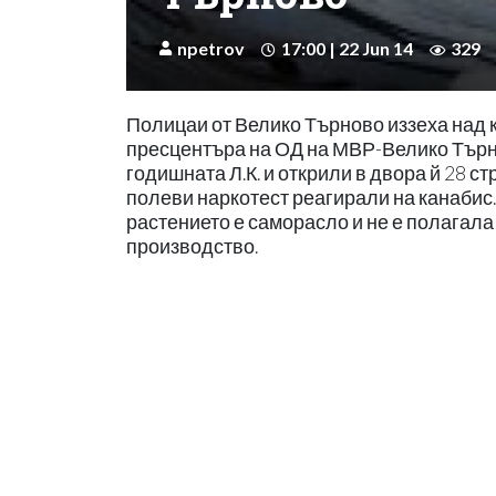
npetrov
17:00 | 22 Jun 14
329
Полицаи от Велико Търново иззеха над 
пресцентъра на ОД на МВР-Велико Търно
годишната Л.К. и открили в двора й 28 с
полеви наркотест реагирали на канабис
растението е саморасло и не е полагала
производство.