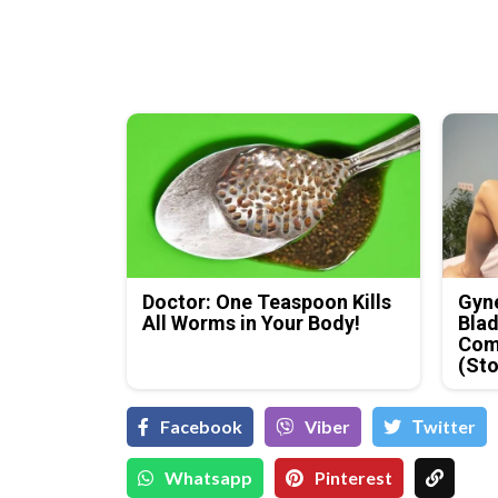
Doctor: One Teaspoon Kills
Gyne
All Worms in Your Body!
Blad
Com
(Sto
Facebook
Viber
Тwitter
Whatsapp
Pinterest