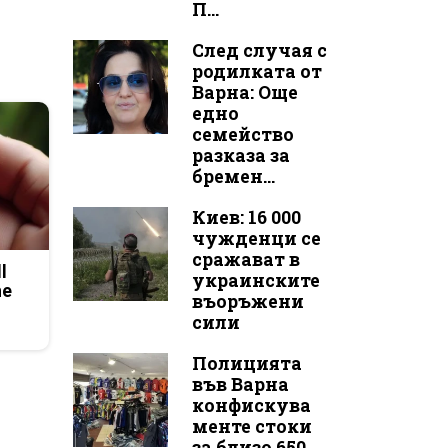
П...
След случая с
родилката от
Варна: Още
едно
семейство
разказа за
бремен...
Киев: 16 000
чужденци се
сражават в
l
украинските
he
въоръжени
сили
Полицията
във Варна
конфискува
менте стоки
за близо 650