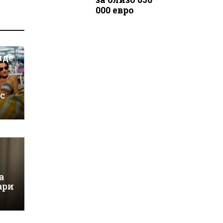
000 евро
иде
 с
а
ари