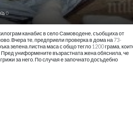
0
килограм канабис в село Самоводене, съобщиха от
во. Вчера те, предприели проверка в дома на 73-
тръка зелена листна маса с общо тегло 1200 грама, коит
. Пред униформените възрастната жена обяснила, че
 грижи за него. По случая е започнато досъдебно