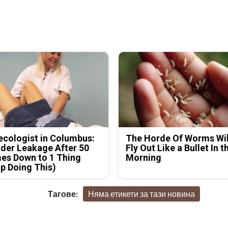
cologist in Columbus:
The Horde Of Worms Wil
der Leakage After 50
Fly Out Like a Bullet In t
es Down to 1 Thing
Morning
p Doing This)
Тагове:
Няма етикети за тази новина