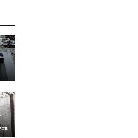
т
ута