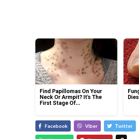
Find Papillomas On Your
Fung
Neck Or Armpit? It's The
Dies
First Stage Of...
Facebook
Viber
Тwitter