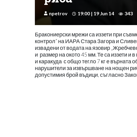
npetrov
19:00 | 19 Jun 14
343
Бракониерски мрежи са иззети при съвме
контрол” на ИАРА Стара Загора и Сливен
извадени от водата на язовир „Жребчев
и размер на окото 45 мм. Те са иззети и
и каракуда с общо тегло 7 кг е върната 
нарушители за извършване на нощен риб
допустимия брой въдици, съгласно Закон