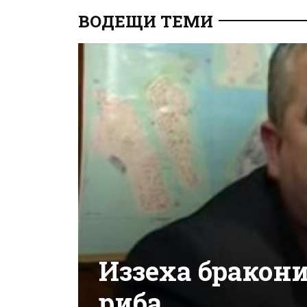
ВОДЕЩИ ТЕМИ
Иззеха бракони
риба