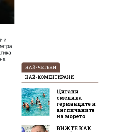
и и
метра
атика
 на
НАЙ-ЧЕТЕНИ
НАЙ-КОМЕНТИРАНИ
Цигани
смениха
германците и
англичаните
на морето
ВИЖТЕ КАК