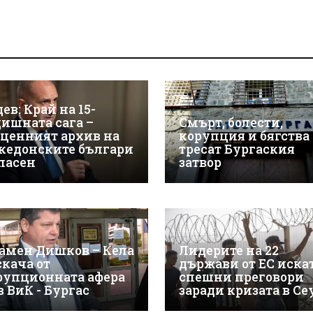
ев: Край на 15-
дишната сага –
Смърт, болести,
зценният архив на
корупция и бягства
кедонските българи
тресат Бургаския
спасен
затвор
амен Дишков – Кела
Лидерите на 22
скача от
държави от ЕС иска
рупционната афера
спешни преговори
в ВиК - Бургас
заради кризата в Се