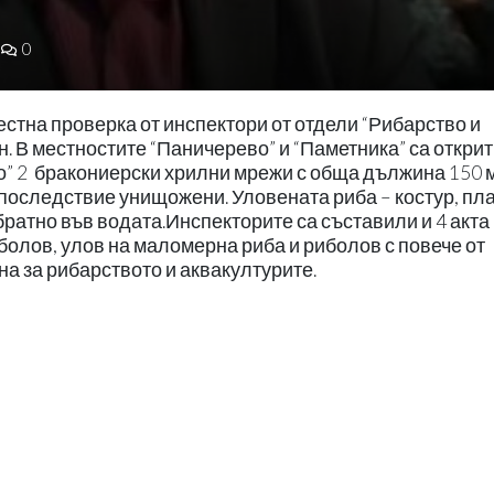
0
стна проверка от инспектори от отдели “Рибарство и
. В местностите “Паничерево” и “Паметника” са открит
о” 2 бракониерски хрилни мрежи с обща дължина 150 
 в последствие унищожени. Уловената риба – костур, пл
обратно във водата.Инспекторите са съставили и 4 акта
олов, улов на маломерна риба и риболов с повече от
а за рибарството и аквакултурите.