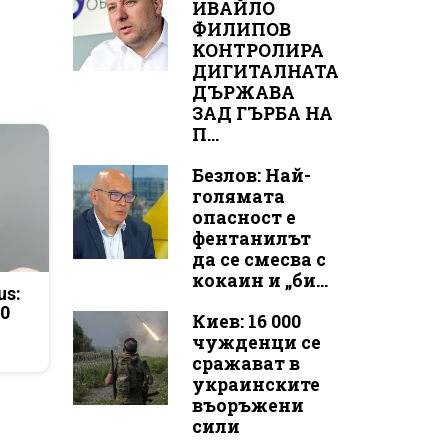
ИВАЙЛО
ФИЛИПОВ
КОНТРОЛИРА
ДИГИТАЛНАТА
ДЪРЖАВА
ЗАД ГЪРБА НА
П...
Безлов: Най-
голямата
опасност е
фентанилът
да се смесва с
кокаин и „би...
us:
50
Киев: 16 000
чужденци се
сражават в
украинските
въоръжени
сили