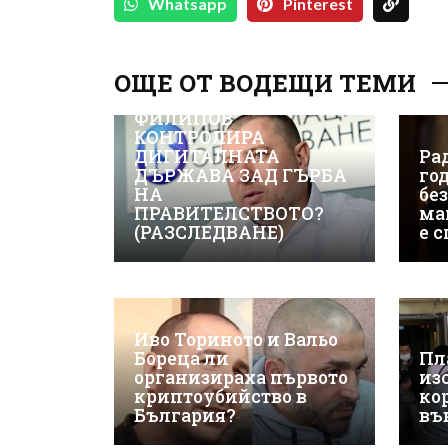
Whatsapp
Pinterest
ОЩЕ ОТ ВОДЕЩИ ТЕМИ
ВИЖТЕ КАК ИВАЙЛО
ФИЛИПОВ
КОНТРОЛИРА
ДИГИТАЛНАТА
Рад
ДЪРЖАВА ЗАД ГЪРБА
го
НА
бе
ПРАВИТЕЛСТВОТО?
ма
(РАЗСЛЕДВАНЕ)
е 
Иво Ториното и Вальо
Бореца ли
Пл
организираха първото
из
криптоубийство в
ко
България?
въ