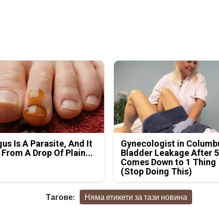
us Is A Parasite, And It
Gynecologist in Columb
 From A Drop Of Plain...
Bladder Leakage After 
Comes Down to 1 Thing
(Stop Doing This)
Тагове:
Няма етикети за тази новина